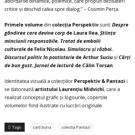
abordările dinamice, polemice, care propun dezbateri
critice și deschid calea spre dialog.” – Cosmin Perța.
Primele volume
din
colecția Perspektiv
sunt:
Despre
gândirea care devine corp
de Laura Ilea
,
Știința
minciunii responsabile. Tratat de embolii
culturale
de Felix Nicolau
,
Simulacru și război.
Discursul politic în postistorie
de Arthur Suciu
și
Cărți
de bun gust. Jurnal de lectură
de Călin Torsan
.
Identitatea vizuală a colecțiilor
Perspektiv & Pantazi
i
se datorează
artistului Laurențiu Midvichi
, care a
realizat conceptul grafic și logourile, coperțile
volumelor fiind ilustrate cu lucrări originale.
Tags
carti buna
colectia Pantazi