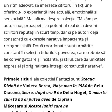
un ritm adecvat, să imerseze cititorul în ficțiune
oferindu-i o experiență intelectuală, emoțională și
senzorială.” Mai afirma despre colecţie: “Mizăm pe
autori noi, proaspeți, cu potențial real de a deveni
scriitori reputați în scurt timp, dar și pe autori deja
consacrați cu expresie narativă impactantă și
recognoscibilă. Două coordonate sunt urmărite
constant în selecția titlurilor: povestea, care trebuie să
fie convingătoare și incitantă, și stilul, care dă unicitate
expresiei și originalitate întregii construcții narative”.
Primele titluri
ale colecției Pantazi sunt:
Steaua
Divină
de Violeta Berea,
Viața mea în 1984
de Gelu
Diaconu,
Seara, după ora 9
de Delia Hügel,
O moarte
cum tu nu ai putea avea
de Ciprian
Măceșaru și
Aceste iubiri care ne