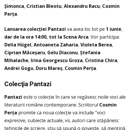
Șimonca
,
Cristian Bleotu
,
Alexandru Racu
,
Cosmin
Perța
.
Lansarea colec
ţ
iei Pantazi
va avea loc tot pe
1 iunie
,
dar de la ora 14:00, tot la Scena Arca
. Vor participa:
Delia Hügel
,
Antoaneta Zaharia
,
Violeta Berea
,
Ciprian Măceșaru
,
Gelu Diaconu
,
Ștefania
Mihalache
,
Irina Georgescu Groza
,
Cristina Chira
,
Andrei Gogu
,
Doru Mareș
,
Cosmin Perța
.
Colec
ţ
ia Pantazi
Pantazi
este o colecţie în care se regăsesc noile voci ale
literaturii române contemporane. Scriitorul
Cosmin
Per
ţ
a
promite ca noua colecţie va include “voci
expresive, subiecte actuale, vii, autori care stăpânesc
tehnicile de scriere, știu să spună o poveste, să mențină