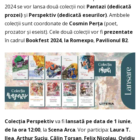
2024 se vor lansa două colecţii noi:
Pantazi (dedicat
ă
prozei)
și
Perspektiv (dedicat
ă
eseurilor)
. Ambbele
colecţii sunt coordonate de
Cosmin Per
ţ
a
(poet,
prozator și eseist). Cele două colecţii vor fi
prezentate
în cadrul
Bookfest 2024
,
la Romexpo
,
Pavilionul B2
.
Colec
ţ
ia Perspektiv
va fi
lansat
ă
pe data de 1 iunie
,
de la ora 12:00
, la
Scena Arca
. Vor participa:
Laura T.
Ilea
,
Arthur Suciu
,
Călin Torsan
,
Felix Nicolau
,
Ovidiu