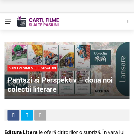
L’Eden a I’aube – Cautarea unor orizonturi mai sigure
The Man Who Sold Air in the Holy Land – Generatia care
poate vindeca
Queer – Un Burroughs sentimental
Bolla – O iubire interzisa din Pristina
STIRI, EVENIMENTE, FESTIVALURI
Luati-ma drept un vis. Povestiri in K. minor – Dor de Kafka
Pantazi si Perspektiv – doua noi
colectii literare
Editura Litera
le oferă cititorilor o supriză. În vara lui