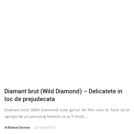
Diamant brut (Wild Diamond) – Delicatete in
loc de prejudecata
Diamant brut (Wild Diamond) este genul de film care te face să te
apropii de un personaj feminin ce ar fi trezit ...
Adriana Gionea
12 iunie 2025