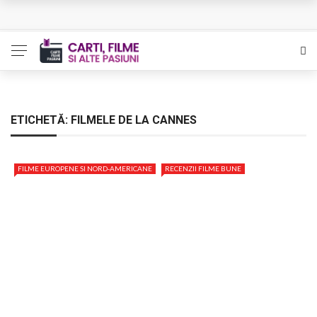
L’Eden a I’aube – Cautarea unor orizonturi mai sigure
The Man Who Sold Air in the Holy Land – Generatia care
poate vindeca
Queer – Un Burroughs sentimental
ETICHETĂ:
FILMELE DE LA CANNES
Bolla – O iubire interzisa din Pristina
FILME EUROPENE SI NORD-AMERICANE
RECENZII FILME BUNE
Luati-ma drept un vis. Povestiri in K. minor – Dor de Kafka