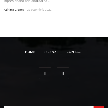
impresionând prin abordarea ...
Adriana Gionea
21 octombrie 2022
HOME
RECENZII
CONTACT