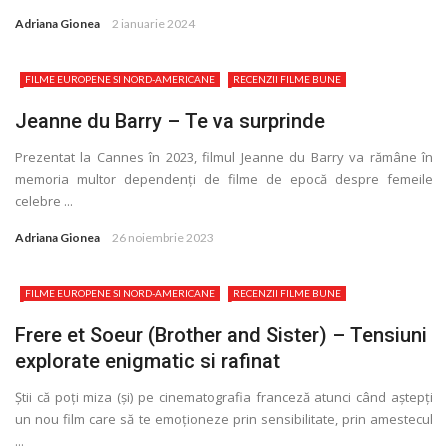
Adriana Gionea
2 ianuarie 2024
FILME EUROPENE SI NORD-AMERICANE
RECENZII FILME BUNE
Jeanne du Barry – Te va surprinde
Prezentat la Cannes în 2023, filmul Jeanne du Barry va rămâne în
memoria multor dependenţi de filme de epocă despre femeile
celebre ...
Adriana Gionea
26 noiembrie 2023
FILME EUROPENE SI NORD-AMERICANE
RECENZII FILME BUNE
Frere et Soeur (Brother and Sister) – Tensiuni
explorate enigmatic si rafinat
Ştii că poţi miza (și) pe cinematografia franceză atunci când aștepţi
un nou film care să te emoţioneze prin sensibilitate, prin amestecul
...