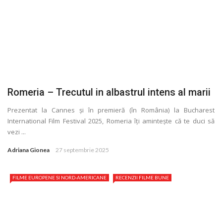
Romeria – Trecutul in albastrul intens al marii
Prezentat la Cannes și în premieră (în România) la Bucharest
International Film Festival 2025, Romeria îţi amintește că te duci să
vezi ...
Adriana Gionea
27 septembrie 2025
FILME EUROPENE SI NORD-AMERICANE
RECENZII FILME BUNE