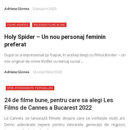
Adriana Gionea
3 ianuarie 2023
FILME ASIATICE
RECENZII FILME BUNE
Holy Spider – Un nou personaj feminin
preferat
După ce a impresionat (și frapat, în același timp) cu filmul Border – un
mix original de crime thriller cu mesaj social ...
Adriana Gionea
11 noiembrie 2022
STIRI, EVENIMENTE, FESTIVALURI
24 de filme bune, pentru care sa alegi Les
Films de Cannes a Bucarest 2022
La Cannes se lansează filmele despre care se vorbește mulţi ani.
Devin adevărate repere pentru viitoarele generaţii de regizori,