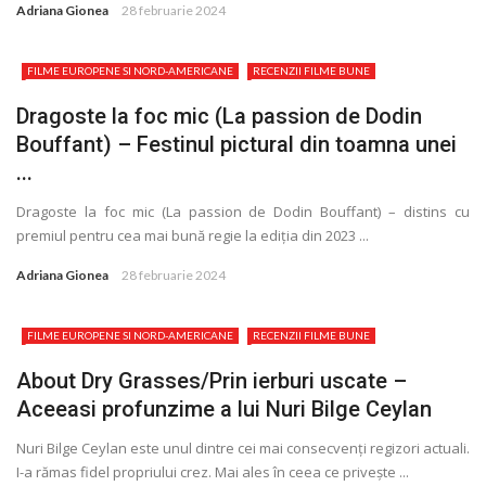
Adriana Gionea
28 februarie 2024
FILME EUROPENE SI NORD-AMERICANE
RECENZII FILME BUNE
Dragoste la foc mic (La passion de Dodin
Bouffant) – Festinul pictural din toamna unei
...
Dragoste la foc mic (La passion de Dodin Bouffant) – distins cu
premiul pentru cea mai bună regie la ediţia din 2023 ...
Adriana Gionea
28 februarie 2024
FILME EUROPENE SI NORD-AMERICANE
RECENZII FILME BUNE
About Dry Grasses/Prin ierburi uscate –
Aceeasi profunzime a lui Nuri Bilge Ceylan
Nuri Bilge Ceylan este unul dintre cei mai consecvenţi regizori actuali.
I-a rămas fidel propriului crez. Mai ales în ceea ce privește ...