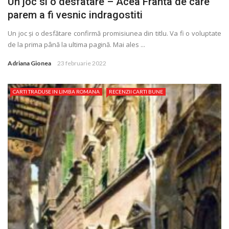
Un joc si o desfatare – Acea Franta de care
parem a fi vesnic indragostiti
Un joc și o desfătare confirmă promisiunea din titlu. Va fi o voluptate
de la prima până la ultima pagină. Mai ales ...
Adriana Gionea
23 februarie 2022
CARTI TRADUSE IN LIMBA ROMANA
RECENZII CARTI BUNE