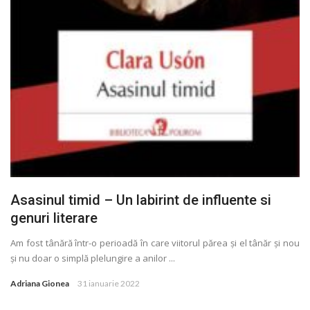
Asasinul timid – Un labirint de influente si
genuri literare
Am fost tânără într-o perioadă în care viitorul părea și el tânăr și nou
și nu doar o simplă plelungire a anilor ...
Adriana Gionea
31 ianuarie 2022