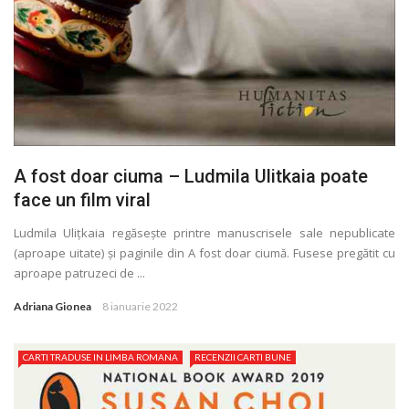
A fost doar ciuma – Ludmila Ulitkaia poate
face un film viral
Ludmila Uliţkaia regăsește printre manuscrisele sale nepublicate
(aproape uitate) și paginile din A fost doar ciumă. Fusese pregătit cu
aproape patruzeci de ...
Adriana Gionea
8 ianuarie 2022
CARTI TRADUSE IN LIMBA ROMANA
RECENZII CARTI BUNE