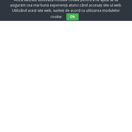
asigurăm cea mai bună experiență atunci când accesați site-ul web.
Utilizând acest site web, sunteți de acord cu utilizarea modulelor
cookie.
Ok
Black Vodka – Zece povesti de iubire
Black Vodka, cu ale sale zece povești de iubire, te va face să te
consideri un privilegiat printre alţi pasionaţi de lectură ...
Adriana Gionea
8 decembrie 2021