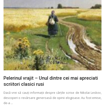
Pelerinul vrajit – Unul dintre cei mai apreciati
scriitori clasici rusi
Dacă vrei să cauţi informaţii despre cărţile scrise de Nikolai Leskov,
descoperi o revărsare generoasă de opinii elogioase. Au fost emise,
de-a ...