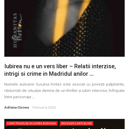
Iubirea nu e un vers liber – Relatii interzise,
intrigi si crime in Madridul anilor ...
Numele autoarei Susana Fortes este asociat cu povești palpitante,
răsturnări de situaţie demne de un thriller și iubiri interzise, înfiripate
între personaje ...
Adriana Gionea
9 ianuarie 2022
CARTI TRADUSE IN LIMBA ROMANA
RECENZII CARTI BUNE