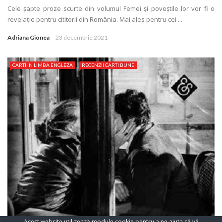
Cele șapte proze scurte din volumul Femei și poveștile lor vor fi o
revelaţie pentru cititorii din România. Mai ales pentru cei ...
Adriana Gionea
23 decembrie 2021
CARTI IN LIMBA ENGLEZA
RECENZII CARTI BUNE
Acest website utilizează module cookie pentru a ne ajuta să vă