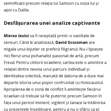
semnificaţii precum relaţia lui Samson cu soţia lui și
apoi cu Dalila.
Desf
ăș
urarea unei analize captivante
Mierea leului
va fi receptată printr-o vastitate de
sensuri. Când le analizează,
David Grossman
are
migala unui bijutier ce preferă filigranul. Nu-i lipsește
nici flerul unui psihanalist pasionat de artă, precum
Freud. Pentru cititorii israelieni, cartea este o amintire a
relaţiei dintre nevoia unui parcurs individual și
identitatea colectivă, marcată de datoria de a duce mai
departe istoria unui popor confruntat cu Holocaustul.
Apropierea de o zonă de conflict îi amintește fiecărui
israelian că trebuie să fie puternic precum Samson în
faţa unui pericol iminent, vigilent și tanace la întâlnirea
cu prezenţele înșelătoare, pentru a nu o sfârși ca el.