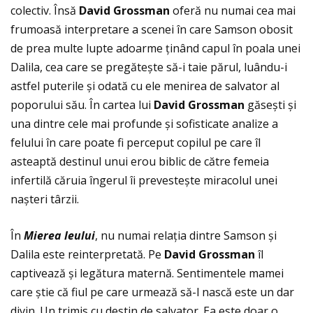
colectiv. Însă
David Grossman
oferă nu numai cea mai
frumoasă interpretare a scenei în care Samson obosit
de prea multe lupte adoarme ţinând capul în poala unei
Dalila, cea care se pregătește să-i taie părul, luându-i
astfel puterile și odată cu ele menirea de salvator al
poporului său. În cartea lui
David Grossman
găsești și
una dintre cele mai profunde și sofisticate analize a
felului în care poate fi perceput copilul pe care îl
asteaptă destinul unui erou biblic de către femeia
infertilă căruia îngerul îi prevestește miracolul unei
nașteri târzii.
În
Mierea leului
, nu numai relaţia dintre Samson și
Dalila este reinterpretată. Pe
David Grossman
îl
captivează și legătura maternă. Sentimentele mamei
care știe că fiul pe care urmează să-l nască este un dar
divin. Un trimis cu destin de salvator. Ea este doar o