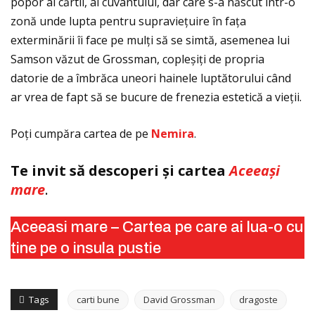
popor al cărtii, al cuvântului, dar care s-a născut într-o
zonă unde lupta pentru supravieţuire în faţa
exterminării îi face pe mulţi să se simtă, asemenea lui
Samson văzut de Grossman, copleșiţi de propria
datorie de a îmbrăca uneori hainele luptătorului când
ar vrea de fapt să se bucure de frenezia estetică a vieţii.
Poţi cumpăra cartea de pe
Nemira
.
Te invit să descoperi și cartea
Aceeași
mare
.
Aceeasi mare – Cartea pe care ai lua-o cu
tine pe o insula pustie
Tags
carti bune
David Grossman
dragoste