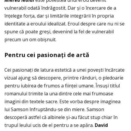
Mierea leului
este povestea unui erou devenit
vulnerabil odată îndrăgostit. Dar și o încercare de a
înţelege forţa, dar și limitările integrării în propria
identitate a eroului idealizat. Eroul despre care nu ni se
spune că poate greși, devenind la fel de vulnerabil
precum un om obișnuit.
Pentru cei pasiona
ţ
i de art
ă
Cei pasionaţi de latura estetică a unei povești încărcate
vizual ajung să descopere, printre rânduri, o pledoarie
pentru iubirea de frumos a fiinţei umane. Însuși titlul
romanului trimite la una dintre cele mai frumoase
imagini din textele sacre. Este vorba despre imaginea
lui Samson înfruptându-se din miere. Samson
descoperă astfel că albinele și-au făcut stup chiar în
trupul leului ucis de el pentru a se apăra.
David