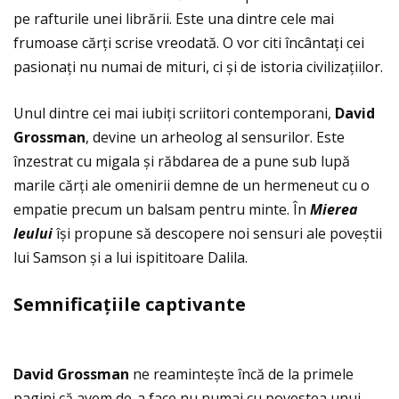
pe rafturile unei librării. Este una dintre cele mai
frumoase cărţi scrise vreodată. O vor citi încântaţi cei
pasionaţi nu numai de mituri, ci și de istoria civilizaţiilor.
Unul dintre cei mai iubiţi scriitori contemporani,
David
Grossman
, devine un arheolog al sensurilor. Este
înzestrat cu migala și răbdarea de a pune sub lupă
marile cărţi ale omenirii demne de un hermeneut cu o
empatie precum un balsam pentru minte. În
Mierea
leului
își propune să descopere noi sensuri ale poveștii
lui Samson și a lui ispititoare Dalila.
Semnifica
ţ
iile captivante
David Grossman
ne reamintește încă de la primele
pagini că avem de-a face nu numai cu povestea unui