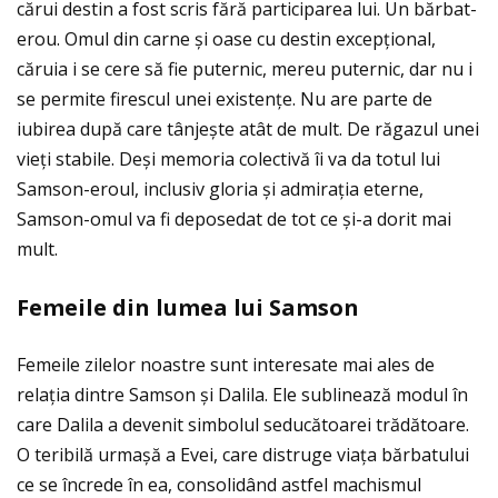
cărui destin a fost scris fără participarea lui. Un bărbat-
erou. Omul din carne și oase cu destin excepţional,
căruia i se cere să fie puternic, mereu puternic, dar nu i
se permite firescul unei existenţe. Nu are parte de
iubirea după care tânjește atât de mult. De răgazul unei
vieţi stabile. Deși memoria colectivă îi va da totul lui
Samson-eroul, inclusiv gloria și admiraţia eterne,
Samson-omul va fi deposedat de tot ce și-a dorit mai
mult.
Femeile din lumea lui Samson
Femeile zilelor noastre sunt interesate mai ales de
relaţia dintre Samson și Dalila. Ele sublinează modul în
care Dalila a devenit simbolul seducătoarei trădătoare.
O teribilă urmașă a Evei, care distruge viaţa bărbatului
ce se încrede în ea, consolidând astfel machismul