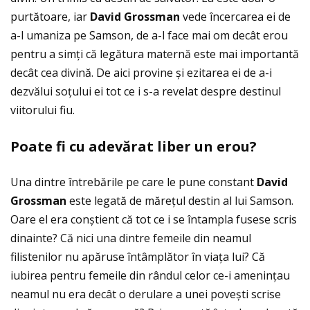
purtătoare, iar
David Grossman
vede încercarea ei de
a-l umaniza pe Samson, de a-l face mai om decât erou
pentru a simţi că legătura maternă este mai importantă
decât cea divină. De aici provine și ezitarea ei de a-i
dezvălui soţului ei tot ce i s-a revelat despre destinul
viitorului fiu.
Poate fi cu adev
ă
rat liber un erou?
Una dintre întrebările pe care le pune constant
David
Grossman
este legată de măreţul destin al lui Samson.
Oare el era conștient că tot ce i se întampla fusese scris
dinainte? Că nici una dintre femeile din neamul
filistenilor nu apăruse întâmplător în viaţa lui? Că
iubirea pentru femeile din rândul celor ce-i ameninţau
neamul nu era decât o derulare a unei povești scrise