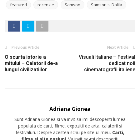
featured
recenzie
Samson
Samson si Dalila
Previous Article
Next Article
O scurta istorie a
Visuali Italiane – Festival
mitului – Calatorii de-a
dedicat noii
lungul civilizatiilor
cinematografii italiene
Adriana Gionea
Sunt Adriana Gionea si va invit sa imi descoperiti lumea
populata de carti, filme, expozitii de arta, calatorii si
festivaluri. Despre acestea scriu pe site-ul meu,
Carti,
filme si alte pasiuni
. Va invit sa-mi descoperiti