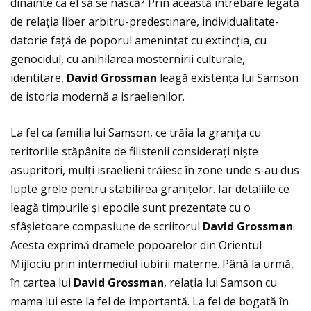
dinainte ca el să se nască? Prin această întrebare legată
de relaţia liber arbitru-predestinare, individualitate-
datorie faţă de poporul ameninţat cu extincţia, cu
genocidul, cu anihilarea mosternirii culturale,
identitare,
David Grossman
leagă existenţa lui Samson
de istoria modernă a israelienilor.
La fel ca familia lui Samson, ce trăia la graniţa cu
teritoriile stăpânite de filistenii consideraţi niște
asupritori, mulţi israelieni trăiesc în zone unde s-au dus
lupte grele pentru stabilirea graniţelor. Iar detaliile ce
leagă timpurile și epocile sunt prezentate cu o
sfâșietoare compasiune de scriitorul
David Grossman
.
Acesta exprimă dramele popoarelor din Orientul
Mijlociu prin intermediul iubirii materne. Până la urmă,
în cartea lui
David Grossman
, relaţia lui Samson cu
mama lui este la fel de importantă. La fel de bogată în