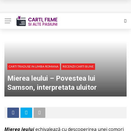
Queer – Un Burroughs sentimental
Bolla – O iubire interzisa din Pristina
Luati-ma drept un vis. Povestiri in K. minor – Dor de Kafka
Indragostitii de Franz K. – Justitiarii literaturii
Un artist al foamei – Prozele de la final
CARTI TRADUSE IN LIMBA ROMANA
RECENZII CARTI BUNE
Mierea leului – Povestea lui
Samson, interpretata uluitor
Mierea leului
echivalează cu descoperirea unei comori