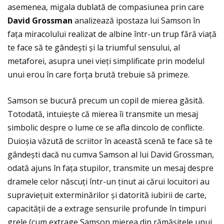
asemenea, migala dublată de compasiunea prin care
David Grossman
analizează ipostaza lui Samson în
faţa miracolului realizat de albine într-un trup fără viaţă
te face să te gândești și la triumful sensului, al
metaforei, asupra unei vieţi simplificate prin modelul
unui erou în care forţa brută trebuie să primeze.
Samson se bucură precum un copil de mierea găsită.
Totodată, intuiește că mierea îi transmite un mesaj
simbolic despre o lume ce se afla dincolo de conflicte.
Duioșia văzută de scriitor în această scenă te face să te
gândești dacă nu cumva Samson al lui David Grossman,
odată ajuns în faţa stupilor, transmite un mesaj despre
dramele celor născuţi într-un ţinut ai cărui locuitori au
supravieţuit exterminărilor și datorită iubirii de carte,
capacităţii de a extrage sensurile profunde în timpuri
grele (cum extrage Samson mierea din rămășiţele unui