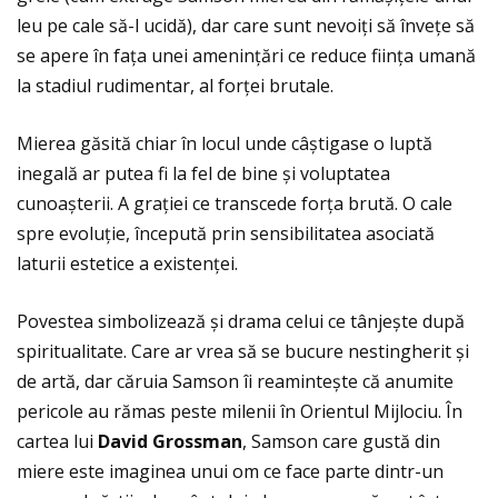
leu pe cale să-l ucidă), dar care sunt nevoiţi să înveţe să
se apere în faţa unei ameninţări ce reduce fiinţa umană
la stadiul rudimentar, al forţei brutale.
Mierea găsită chiar în locul unde câștigase o luptă
inegală ar putea fi la fel de bine și voluptatea
cunoașterii. A graţiei ce transcede forţa brută. O cale
spre evoluţie, începută prin sensibilitatea asociată
laturii estetice a existenţei.
Povestea simbolizează și drama celui ce tânjește după
spiritualitate. Care ar vrea să se bucure nestingherit și
de artă, dar căruia Samson îi reamintește că anumite
pericole au rămas peste milenii în Orientul Mijlociu. În
cartea lui
David Grossman
, Samson care gustă din
miere este imaginea unui om ce face parte dintr-un