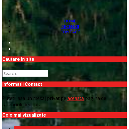
HOME
RECENZII
CONTACT
Cautare in site
Informatii Contact
Puteti lasa un mesaj privat pe
aceasta
pagina de
facebook dedicata
Cele mai vizualizate