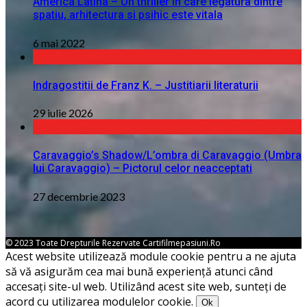
America Latina – Un thriller in care legatura dintre
spatiu, arhitectura si psihic este vitala
6 mai 2022
Indragostitii de Franz K. – Justitiarii literaturii
29 iulie 2026
Caravaggio’s Shadow/L’ombra di Caravaggio (Umbra
lui Caravaggio) – Pictorul celor neacceptati
27 decembrie 2023
© 2023 Toate Drepturile Rezervate Cartifilmepasiuni.ro
Acest website utilizează module cookie pentru a ne ajuta
să vă asigurăm cea mai bună experiență atunci când
accesați site-ul web. Utilizând acest site web, sunteți de
acord cu utilizarea modulelor cookie.
Ok