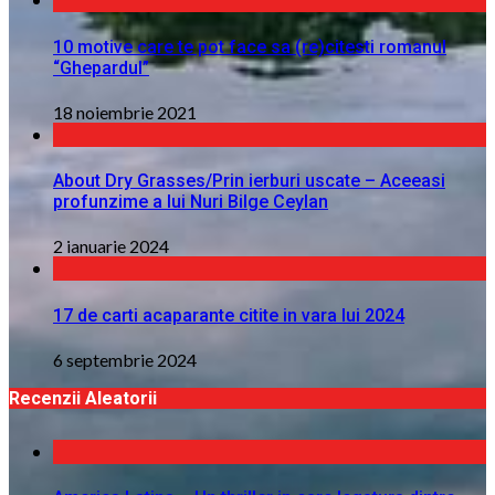
10 motive care te pot face sa (re)citesti romanul
“Ghepardul”
18 noiembrie 2021
About Dry Grasses/Prin ierburi uscate – Aceeasi
profunzime a lui Nuri Bilge Ceylan
2 ianuarie 2024
17 de carti acaparante citite in vara lui 2024
6 septembrie 2024
Recenzii Aleatorii