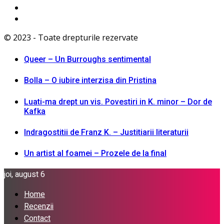
© 2023 - Toate drepturile rezervate
Queer – Un Burroughs sentimental
Bolla – O iubire interzisa din Pristina
Luati-ma drept un vis. Povestiri in K. minor – Dor de
Kafka
Indragostitii de Franz K. – Justitiarii literaturii
Un artist al foamei – Prozele de la final
joi, august 6
Home
Recenzii
Contact