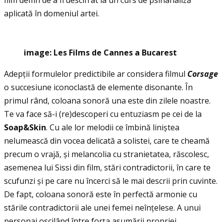
film demn de a fi descifrat la un curs de psihanaliză
aplicată în domeniul artei.
image: Les Films de Cannes a Bucarest
Adepţii formulelor predictibile ar considera filmul
Corsage
o succesiune iconoclastă de elemente disonante. În
primul rând, coloana sonoră una este din zilele noastre.
Te va face să-i (re)descoperi cu entuziasm pe cei de la
Soap&Skin
. Cu ale lor melodii ce îmbină liniștea
nelumească din vocea delicată a solistei, care te cheamă
precum o vrajă, și melancolia cu stranietatea, răscolesc,
asemenea lui Sissi din film, stări contradictorii, în care te
scufunzi și pe care nu încerci să le mai descrii prin cuvinte.
De fapt, coloana sonoră este în perfectă armonie cu
stările contradictorii ale unei femei neînţelese. A unui
personaj oscilând între forţa asumării propriei