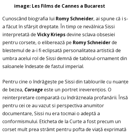
image: Les Films de Cannes a Bucarest
Cunoscând biografia lui
Romy Schneider
, ai spune că i s-
a făcut în sfârșit dreptate. În timp ce nevălnica Sissi
interpretată de
Vicky Krieps
devine sclava obsesiei
pentru corsete, o eliberează pe
Romy Schneider
de
blestemul de a-i fi eclipsată personalitatea artistică de
umbra acelui rol de Sissi demnă de tabloul-ornament din
saloanele îndesate de fastul imperial.
Pentru cine o îndrăgește pe Sissi din tablourile cu nuanţe
de bezea,
Corsage
este un portret ireverenţios. O
reinterpretare comparată cu îndrăzneala profanării. Însă
pentru cei ce au vazut si perspectiva anumitor
documentare, Sissi nu era tocmai o adeptă a
conformismului. Eticheta de la Curte a fost precum un
corset mult prea strâmt pentru pofta de viaţă exprimată