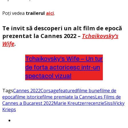
Poţi vedea
trailerul
aici
.
Te invit să descoperi un alt film de epocă
prezentat la Cannes 2022 –
Tchaikovsky’s
Wife
.
Tchaikovsky’s Wife – Un tur
de forta actoricesc intr-un
spectacol vizual
Tags
Cannes 2022
Corsage
featured
filme bune
filme de
epoca
filme istorice
filme premiate la Cannes
Les Films de
Cannes a Bucarest 2022
Marie Kreutzer
recenzie
Sissi
Vicky
Krieps