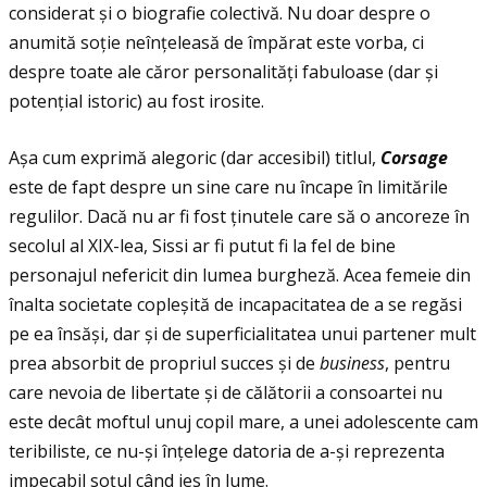
considerat și o biografie colectivă. Nu doar despre o
anumită soţie neînţeleasă de împărat este vorba, ci
despre toate ale căror personalităţi fabuloase (dar și
potenţial istoric) au fost irosite.
Așa cum exprimă alegoric (dar accesibil) titlul,
Corsage
este de fapt despre un sine care nu încape în limitările
regulilor. Dacă nu ar fi fost ţinutele care să o ancoreze în
secolul al XIX-lea, Sissi ar fi putut fi la fel de bine
personajul nefericit din lumea burgheză. Acea femeie din
înalta societate copleșită de incapacitatea de a se regăsi
pe ea însăși, dar și de superficialitatea unui partener mult
prea absorbit de propriul succes și de
business
, pentru
care nevoia de libertate și de călătorii a consoartei nu
este decât moftul unuj copil mare, a unei adolescente cam
teribiliste, ce nu-și înţelege datoria de a-și reprezenta
impecabil soţul când ies în lume.