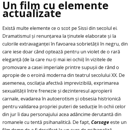
Un film cu elemente
actualizate
Există multe elemente ce o scot pe Sissi din secolul ei.
Dramatismul și renunţarea la ţinutele elaborate și la
culorile extravaganţei în favoarea sobrietăţii în negru, din
care iese doar când optează pentru un violet de o rară
eleganţă (de la care nu-ţi mai iei ochii) în vizitele de
promovare a casei imperiale printre supușii de rând o
apropie de o eroină moderna din teatrul secolului XX. De
asemenea, oscilaţia afectivă imprevizibilă, exprimarea
sexualităţii între frenezie și dezinteresul apropierii
carnale, evadarea în autoerotism și obsesia histrionică
pentru validarea propriei puteri de seducţie în ochii celor
din jur îi dau personajului acea adâncime derutantă din
romanele cu tentă psihanalitică. De fapt,
Corsage
este un