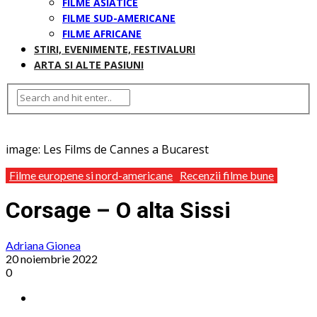
FILME ASIATICE
FILME SUD-AMERICANE
FILME AFRICANE
STIRI, EVENIMENTE, FESTIVALURI
ARTA SI ALTE PASIUNI
image: Les Films de Cannes a Bucarest
Filme europene si nord-americane
Recenzii filme bune
Corsage – O alta Sissi
Adriana Gionea
20 noiembrie 2022
0