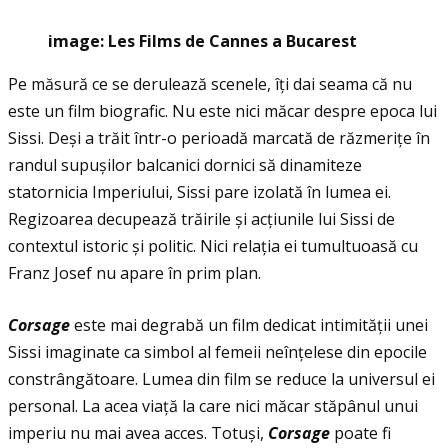
image: Les Films de Cannes a Bucarest
Pe măsură ce se derulează scenele, îţi dai seama că nu
este un film biografic. Nu este nici măcar despre epoca lui
Sissi. Deși a trăit într-o perioadă marcată de răzmeriţe în
randul supușilor balcanici dornici să dinamiteze
statornicia Imperiului, Sissi pare izolată în lumea ei.
Regizoarea decupează trăirile și acţiunile lui Sissi de
contextul istoric și politic. Nici relaţia ei tumultuoasă cu
Franz Josef nu apare în prim plan.
Corsage
este mai degrabă un film dedicat intimităţii unei
Sissi imaginate ca simbol al femeii neînţelese din epocile
constrângătoare. Lumea din film se reduce la universul ei
personal. La acea viaţă la care nici măcar stăpânul unui
imperiu nu mai avea acces. Totuși,
Corsage
poate fi