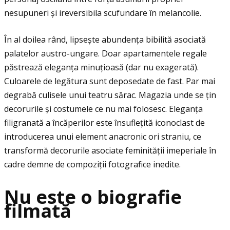
nesupuneri și ireversibila scufundare în melancolie.
În al doilea rând, lipsește abundenţa bibilită asociată
palatelor austro-ungare. Doar apartamentele regale
păstrează eleganţa minuţioasă (dar nu exagerată).
Culoarele de legătura sunt deposedate de fast. Par mai
degrabă culisele unui teatru sărac. Magazia unde se ţin
decorurile și costumele ce nu mai folosesc. Eleganţa
filigranată a încăperilor este însufleţită iconoclast de
introducerea unui element anacronic ori straniu, ce
transformă decorurile asociate feminităţii imeperiale în
cadre demne de compoziţii fotografice inedite.
Nu este o biografie
filmată