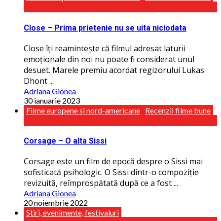
Close – Prima prietenie nu se uita niciodata
Close îţi reamintește că filmul adresat laturii
emoţionale din noi nu poate fi considerat unul
desuet. Marele premiu acordat regizorului Lukas
Dhont ...
Adriana Gionea
30 ianuarie 2023
Filme europene si nord-americane
Recenzii filme bune
Corsage – O alta Sissi
Corsage este un film de epocă despre o Sissi mai
sofisticată psihologic. O Sissi dintr-o compoziţie
revizuită, reîmprospătată după ce a fost ...
Adriana Gionea
20 noiembrie 2022
Stiri, evenimente, festivaluri