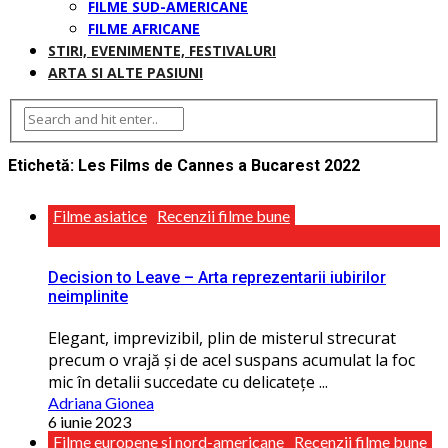
FILME SUD-AMERICANE
FILME AFRICANE
STIRI, EVENIMENTE, FESTIVALURI
ARTA SI ALTE PASIUNI
Etichetă:
Les Films de Cannes a Bucarest 2022
Filme asiatice
Recenzii filme bune
Decision to Leave – Arta reprezentarii iubirilor
neimplinite
Elegant, imprevizibil, plin de misterul strecurat
precum o vrajă și de acel suspans acumulat la foc
mic în detalii succedate cu delicateţe ...
Adriana Gionea
6 iunie 2023
Filme europene si nord-americane
Recenzii filme bune