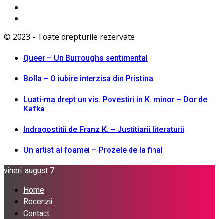
© 2023 - Toate drepturile rezervate
Queer – Un Burroughs sentimental
Bolla – O iubire interzisa din Pristina
Luati-ma drept un vis. Povestiri in K. minor – Dor de
Kafka
Indragostitii de Franz K. – Justitiarii literaturii
Un artist al foamei – Prozele de la final
vineri, august 7
Home
Recenzii
Contact