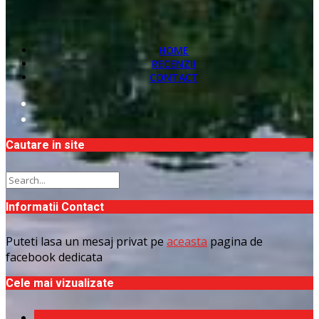
HOME
RECENZII
CONTACT
Cautare in site
Informatii Contact
Puteti lasa un mesaj privat pe
aceasta
pagina de
facebook dedicata
Cele mai vizualizate