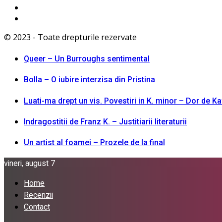
© 2023 - Toate drepturile rezervate
Queer – Un Burroughs sentimental
Bolla – O iubire interzisa din Pristina
Luati-ma drept un vis. Povestiri in K. minor – Dor de K
Indragostitii de Franz K. – Justitiarii literaturii
Un artist al foamei – Prozele de la final
vineri, august 7
Home
Recenzii
Contact