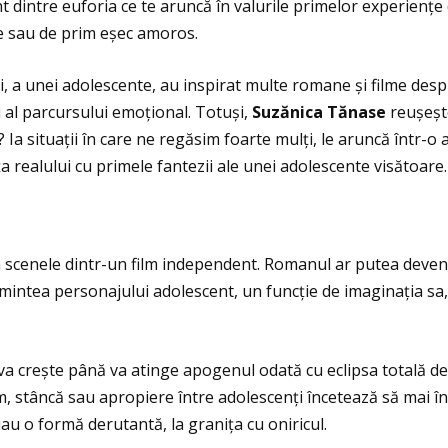
dintre euforia ce te aruncă în valurile primelor experienţe d
 sau de prim eșec amoros.
i, a unei adolescente, au inspirat multe romane și filme des
au al parcursului emoţional. Totuși,
Suz
ănica T
ănase
reușește
? Ia situaţii în care ne regăsim foarte mulţi, le aruncă într-
a realului cu primele fantezii ale unei adolescente visătoare.
scenele dintr-un film independent. Romanul ar putea deveni 
 mintea personajului adolescent, un funcţie de imaginaţia sa
e va crește până va atinge apogenul odată cu eclipsa totală d
, stâncă sau apropiere între adolescenţi încetează să mai înc
au o formă derutantă, la graniţa cu oniricul.