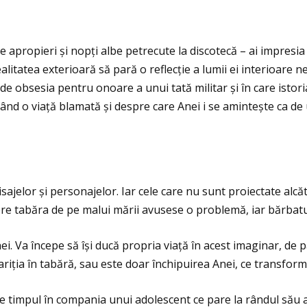
e apropieri și nopţi albe petrecute la discotecă – ai impresia
ealitatea exterioară să pară o reflecţie a lumii ei interioare n
de obsesia pentru onoare a unui tată militar și în care istori
nd o viaţă blamată și despre care Anei i se amintește ca de u
ajelor și personajelor. Iar cele care nu sunt proiectate alcăt
e tabăra de pe malui mării avusese o problemă, iar bărbatul 
Va începe să își ducă propria viaţă în acest imaginar, de par
riţia în tabără, sau este doar închipuirea Anei, ce transformă
ece timpul în compania unui adolescent ce pare la rândul său