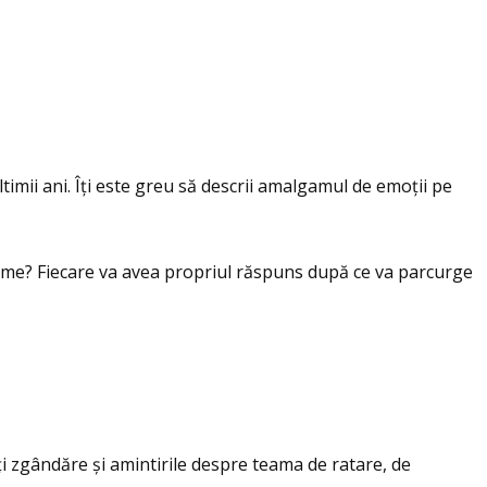
imii ani. Îţi este greu să descrii amalgamul de emoţii pe
sme? Fiecare va avea propriul răspuns după ce va parcurge
 Îţi zgândăre și amintirile despre teama de ratare, de