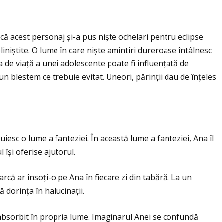
 că acest personaj și-a pus niște ochelari pentru eclipse
eliniștite. O lume în care niște amintiri dureroase întâlnesc
a de viaţă a unei adolescente poate fi influenţată de
n blestem ce trebuie evitat. Uneori, părinţii dau de înţeles
uiesc o lume a fanteziei. În această lume a fanteziei, Ana îl
își oferise ajutorul.
că ar însoţi-o pe Ana în fiecare zi din tabără. La un
 dorinţa în halucinaţii.
 absorbit în propria lume. Imaginarul Anei se confundă