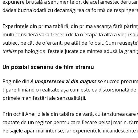
expunere brutală a sentimentelor, de acel amestec derutant 
dădea buzna odată cu dezamăgirea ca formă de respingere
Experinţele din prima tabără, din prima vacanţă fără părinţ
mulţi consideră vara trecerii de la o etapă la alta a vieţii s
subiect pe cât de ofertant, pe atât de folosit. Cum reușește
thriller
psihologic și festele jucate de mintea adusă la graniţ
Un posibil scenariu de film straniu
Paginile din
A unsprezecea zi din august
se succed precum 
tipare filmând o realitate așa cum este ea distorsionată de
primele manifestări ale senzualităţii.
Prin ochii Anei, zilele din tabăra de vară, cu tensiunea car
captate de un regizor pentru care fiecare peisaj marin, ţărm
Peisajele apar mai intense, iar experienţele incandescente i