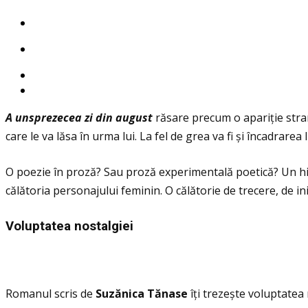
A unsprezecea zi din august
răsare precum o apariţie stran
care le va lăsa în urma lui. La fel de grea va fi și încadrarea l
O poezie în proză? Sau proză experimentală poetică? Un hi
călătoria personajului feminin. O călătorie de trecere, de in
Voluptatea nostalgiei
Romanul scris de
Suz
ănica T
ănase
îţi trezește voluptatea 