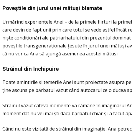
Pove
știle din jurul unei m
ătu
și blamate
Urmărind experienţele Anei – de la primele flirturi la primel
care devin de fapt unii prin care totul se vede astfel încât r
niște condiţionări ale patriarhatului din prezentul dominat 
poveștile transgeneraţionale ţesute în jurul unei mătuși avâ
că nu vor ca Ana să ajungă asemenea acestei mătuși.
Str
ăinul din
închipuire
Toate amintirile și temerile Anei sunt proiectate asupra peis
ţine ascuns pe bărbatul văzut când autocarul ce o ducea spr
Străinul văzut câteva momente va rămâne în imaginarul Anei. 
moment dat nu vei mai ști dacă bărbatul chiar și-a făcut apa
Când nu este vizitată de străinul din imaginaţie, Ana petr