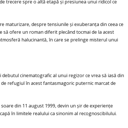
e trecere spre o altă etapă și presiunea unui ridicol ce
pre maturizare, despre tensiunile și exuberanţa din ceea ce
 să ofere un roman diferit plecând tocmai de la acest
o atmosferă halucinantă, în care se prelinge misterul unui
debutul cinematografic al unui regizor ce vrea să iasă din
, de refugiul în acest fantasmagoric puternic marcat de
e soare din 11 august 1999, devin un șir de experienţe
apă în limitele realului ca sinonim al recognoscibilului.