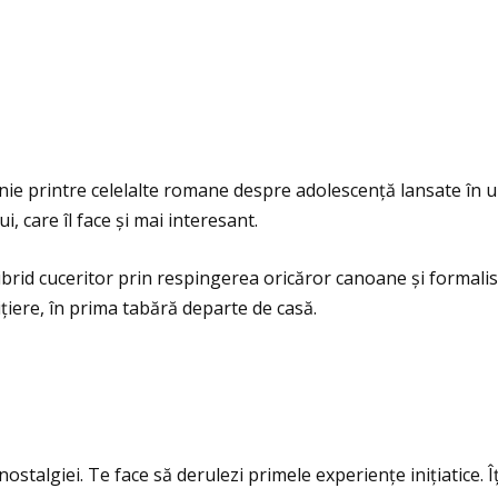
ie printre celelalte romane despre adolescenţă lansate în ult
ui, care îl face și mai interesant.
brid cuceritor prin respingerea oricăror canoane și formali
iţiere, în prima tabără departe de casă.
nostalgiei. Te face să derulezi primele experienţe iniţiatice.