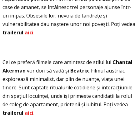
case de amanet, se întâlnesc trei personaje ajunse într-
un impas. Obsesiile lor, nevoia de tandreţe și
vulnerabilitatea dau naștere unor noi povești. Poţi vedea
trailerul
aici
.
Cei ce preferă filmele care amintesc de stilul lui
Chantal
Akerman
vor dori să vadă și
Beatrix
. Filmul austriac
explorează minimalist, dar plin de nuanţe, viaţa unei
tinere. Sunt captate ritualurile cotidiene și interacţiunile
din spaţiul locuinţei, unde își primește candidaţii la rolul
de coleg de apartament, prietenii și iubitul. Poţi vedea
trailerul
aici
.