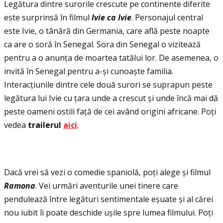
Legătura dintre surorile crescute pe continente diferite
este surprinsă în filmul
Ivie ca Ivie
. Personajul central
este Ivie, o tânără din Germania, care află peste noapte
ca are o soră în Senegal. Sora din Senegal o vizitează
pentru a o anunţa de moartea tatălui lor. De asemenea, o
invită în Senegal pentru a-și cunoaște familia.
Interacţiunile dintre cele două surori se suprapun peste
legătura lui Ivie cu ţara unde a crescut și unde încă mai dă
peste oameni ostili faţă de cei având origini africane. Poţi
vedea
trailerul
aici
.
Dacă vrei să vezi o comedie spaniolă, poţi alege și filmul
Ramona
. Vei urmări aventurile unei tinere care
pendulează între legături sentimentale eșuate și al cărei
nou iubit îi poate deschide ușile spre lumea filmului. Poţi