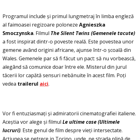
Programul include și primul lungmetraj în limba engleză
al faimoasei regizoare poloneze
Agnieszka
Smoczynska
. Filmul
The Silent Twins
(Gemenele tacute)
a fost inspirat dintr-o poveste reală. Este povestea unor
gemene având origini africane, ajunse într-o școală din
Wales. Gemenele par să fi făcut un pact: să nu vorbească,
alegând să comunice doar între ele. Misterul din jurul
tăcerii lor capătă sensuri nebănuite în acest film. Poţi
vedea
trailerul
aici
.
Vor fi entuziasmaţi și admiratorii cinematografiei italiene.
Aceștia vor alege și filmul
Le ultime cose (Ultimele
lucruri)
. Este genul de film despre vieţi intersectate.
Acţiunea se petrece in Torino, unde, pe strada plină de