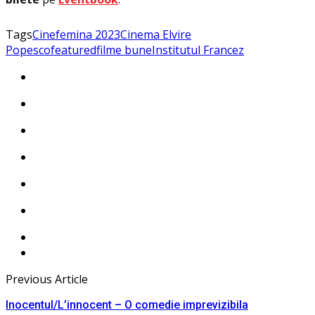
Tags
Cinefemina 2023
Cinema Elvire
Popesco
featured
filme bune
Institutul Francez
Previous Article
Inocentul/L’innocent – O comedie imprevizibila