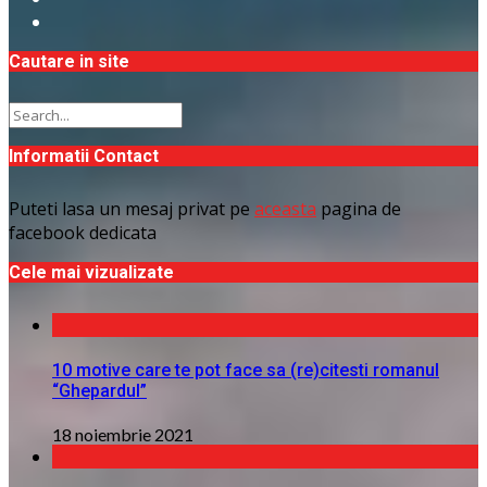
Cautare in site
Informatii Contact
Puteti lasa un mesaj privat pe
aceasta
pagina de
facebook dedicata
Cele mai vizualizate
10 motive care te pot face sa (re)citesti romanul
“Ghepardul”
18 noiembrie 2021