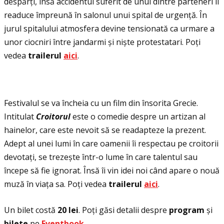
despărţi, însă accidentul suferit de unul dintre parteneri îi
readuce împreună în salonul unui spital de urgenţă. În
jurul spitalului atmosfera devine tensionată ca urmare a
unor ciocniri între jandarmi și niște protestatari. Poţi
vedea
trailerul
aici
.
Festivalul se va încheia cu un film din însorita Grecie.
Intitulat
Croitor
ul
este o comedie despre un artizan al
hainelor, care este nevoit să se readapteze la prezent.
Adept al unei lumi în care oamenii îi respectau pe croitorii
devotaţi, se trezește într-o lume în care talentul sau
începe să fie ignorat. Însă îi vin idei noi când apare o nouă
muză în viaţa sa. Poţi vedea
trailerul
aici
.
Un bilet costă
20 lei
. Poţi găsi detalii despre
program
și
bilete
pe
Eventbook
.