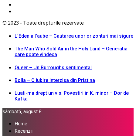
© 2023 - Toate drepturile rezervate
L’Eden a I’aube – Cautarea unor orizonturi mai sigure
The Man Who Sold Air in the Holy Land – Generatia
care poate vindeca
Queer – Un Burroughs sentimental
Bolla – O iubire interzisa din Pristina
Luati-ma drept un vis. Povestiri in K. minor – Dor de
Kafka
sâmbătă, august 8
Home
Recenzii