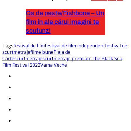
Os de peste/Fishbone – Un
film în ale cărui imagini te
scufunzi
Tags
festival de film
festival de film independent
festival de
scurtmetraje
filme bune
Plaja de
Carte
scurtmetraje
scurtmetraje premiate
The Black Sea
Film Festival 2022
Vama Veche