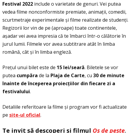
Festival 2022
include o varietate de genuri. Vei putea
vedea filme nonconformiste premiate, animaţii, comedii,
scurtmetraje experimentale și filme realizate de studenţi.
Regizorii lor vin de pe (aproape) toate continentele,
așadar vei avea impresia că te îmbarci într-o călătorie în
jurul lumii. Filmele vor avea subtitrare atât în limba
română, cât și în limba engleză.
Preţul unui bilet este de
15 lei/seară
. Biletele se vor
putea
cumpăra
de la
Plaja de Carte
, cu
30 de minute
înainte de începerea proiecţiilor din fiecare zi a
festivalului
.
Detaliile referitoare la filme și program vor fi actualizate
pe
site-ul oficial
.
Te invit să descoperi și filmul
Os de pește
.