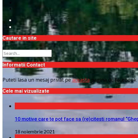
Cautare in site
Informatii Contact
Puteti lasa un mesaj privat pe
aceasta
pagina de facebook 
Cele mai vizualizate
10 motive care te pot face sa (re)citesti romanul “Ghe
18 noiembrie 2021