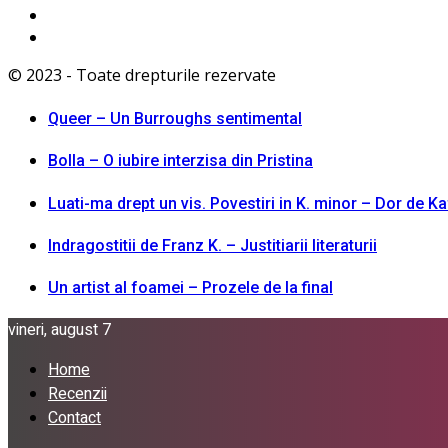
© 2023 - Toate drepturile rezervate
Queer – Un Burroughs sentimental
Bolla – O iubire interzisa din Pristina
Luati-ma drept un vis. Povestiri in K. minor – Dor de K
Indragostitii de Franz K. – Justitiarii literaturii
Un artist al foamei – Prozele de la final
vineri, august 7
Home
Recenzii
Contact