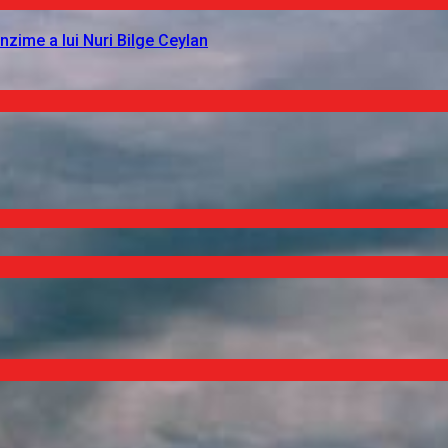
nzime a lui Nuri Bilge Ceylan