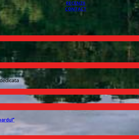
RECENZII
CONTACT
dedicata
pardul”