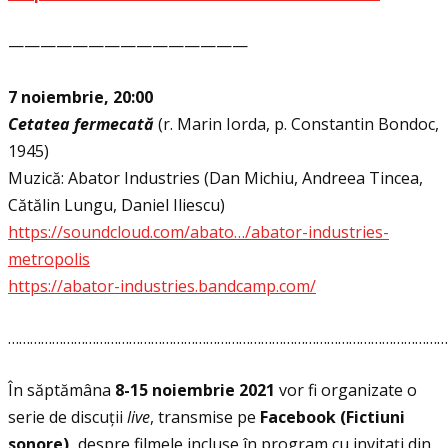
———————————————
7 noiembrie, 20:00
Cetatea fermecată
(r. Marin Iorda, p. Constantin Bondoc,
1945)
Muzică: Abator Industries (Dan Michiu, Andreea Tincea,
Cătălin Lungu, Daniel Iliescu)
https://soundcloud.com/abato…/abator-industries-
metropolis
https://abator-industries.bandcamp.com/
…………………………………………………………………………………………………………
În săptămâna
8-15 noiembrie
2021
vor fi organizate o
serie de discuții
live
, transmise pe
Facebook (Fictiuni
sonore),
despre filmele incluse în program cu invitați din