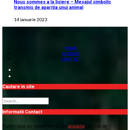
Nous sommes a la lisiere – Mesajul simbolic
transmis de aparitia unui animal
14 ianuarie 2023
HOME
RECENZII
CONTACT
Cautare in site
Informatii Contact
Puteti lasa un mesaj privat pe
aceasta
pagina de