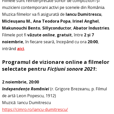
Filmele sunt reinterpretate sonor de compozitori și
muzicieni contemporani activi pe scenele din România.
Muzica filmelor va fi asigurată de
Iancu Dumitrescu
,
Micleușanu M.
,
Ana Teodora Popa
,
Irinel Anghel
,
Makunouchi Bento
,
Sillyconductor
,
Abator Industries
.
Filmele pot fi
văzute
online
,
gratuit
, între
2 și 7
noiembrie
, în fiecare seară, începând cu ora
20:00
,
intrând
aici
.
Programul de vizionare online a filmelor
selectate pentru
Fic
ţ
iuni sonore 2021
:
2 noiembrie, 20:00
Independența României
(r. Grigore Brezeanu, p. Filmul
de artă Leon Popescu, 1912)
Muzică: Iancu Dumitrescu
https://cimro.ro/iancu-dumitrescu/