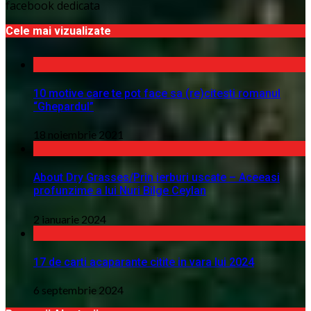
facebook dedicata
Cele mai vizualizate
10 motive care te pot face sa (re)citesti romanul
“Ghepardul”
18 noiembrie 2021
About Dry Grasses/Prin ierburi uscate – Aceeasi
profunzime a lui Nuri Bilge Ceylan
2 ianuarie 2024
17 de carti acaparante citite in vara lui 2024
6 septembrie 2024