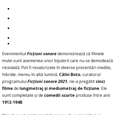
Evenimentul
Fic
ţ
iuni sonore
demonstrează că filmele
mute sunt asemenea unor bijuterii care nu se demodează
niciodată. Pot fi revalorizate în diverse prezentări inedite,
hibride, mereu în altă lumină.
C
ă
lin Boto
, curatorul
programului
Fic
ţ
iuni sonore
2021
, ne-a pregătit
cinci
filme
de
lungmetraj și mediumetraj de ficțiune
. Ele
sunt completate și de
comedii scurte
produse între anii
1912-1948
.