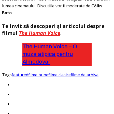
lumea cinemaului. Discutiile vor fi moderate de
Călin
Boto
.
Te invit să descoperi și articolul despre
filmul
The Human Voice
.
The Human Voice – O
muza atipica pentru
Almodovar
Tags
featured
filme bune
filme clasice
filme de arhiva