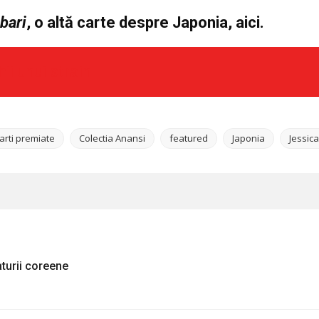
bari
, o alt
ă
carte despre Japonia,
aici
.
ii unui strain
arti premiate
Colectia Anansi
featured
Japonia
Jessic
aturii coreene