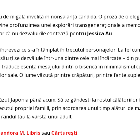
u de migală învelită în nonșalanţă candidă. O proză de o eleg
ine profunzimea unei explorări transgeneraţionale a memoriei
oar că nu dezvăluirile contează pentru
Jessica Au
.
întrevezi ce s-a întâmplat în trecutul personajelor. La fel cum 
ul său ţi se dezvăluie într-una dintre cele mai încărcate – din
 traduce esenţa mesajului dintr-o biserică în minimalismul c
or sale. O lume văzută printre crăpături, printre fante suple
ut Japonia până acum. Să te gândești la rostul călătoriilor în 
recutul propriei familii, prin acordarea unui timp alături de
a rândul tău la vârsta unui adult.
 Pandora M
,
Libris
sau
C
ă
rture
ș
ti
.