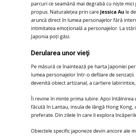
parcuri ce seamănă mai degrabă cu niște mici pă
propus. Naturaleţea prin care
Jessica Au
le de
aruncă direct în lumea personajelor fără interv
intimitatea emoţională a personajelor. La stări
Japonia poţi găsi.
Derularea unor vie
ţ
i
Pe măsură ce înaintează pe harta Japoniei perso
lumea personajelor într-o defilare de senzaţii. 
devenită obiect artizanal, a cartiere labirintice,
Îi revine în minte prima iubire. Apoi întâlnire
făcută în Lantau, insula de lângă Hong Kong, u
preferate. Din zilele în care îi explora încăperil
Obiectele specific japoneze devin ancore ale me