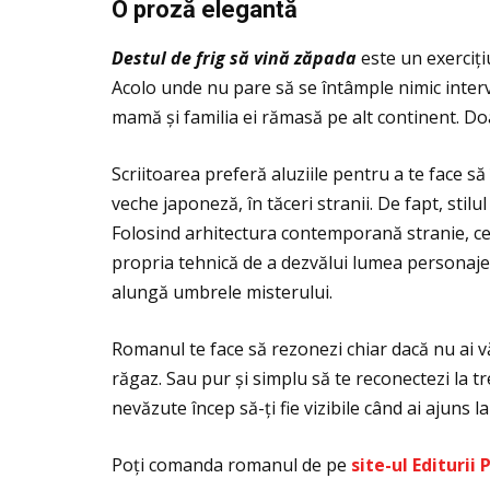
O proz
ă
elegant
ă
Destul de frig s
ă
vin
ă
z
ă
pada
este un exerciţi
Acolo unde nu pare să se întâmple nimic interv
mamă și familia ei rămasă pe alt continent. D
Scriitoarea preferă aluziile pentru a te face să 
veche japoneză, în tăceri stranii. De fapt, stil
Folosind arhitectura contemporană stranie, ce
propria tehnică de a dezvălui lumea personajel
alungă umbrele misterului.
Romanul te face să rezonezi chiar dacă nu ai văz
răgaz. Sau pur și simplu să te reconectezi la t
nevăzute încep să-ţi fie vizibile când ai ajuns l
Poţi comanda romanul de pe
site-ul
Editurii