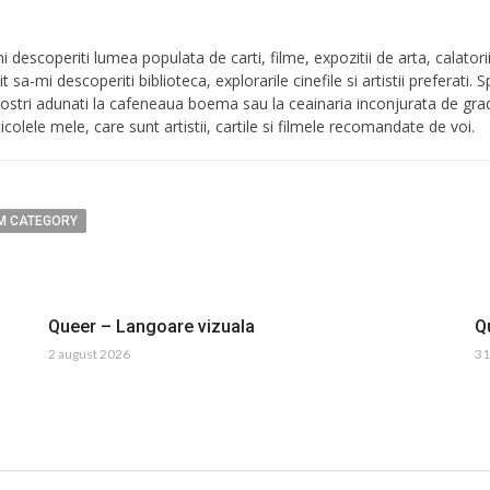
i descoperiti lumea populata de carti, filme, expozitii de arta, calatori
vit sa-mi descoperiti biblioteca, explorarile cinefile si artistii preferati. 
ii vostri adunati la cafeneaua boema sau la ceainaria inconjurata de g
icolele mele, care sunt artistii, cartile si filmele recomandate de voi.
M CATEGORY
Queer – Langoare vizuala
Q
2 august 2026
31