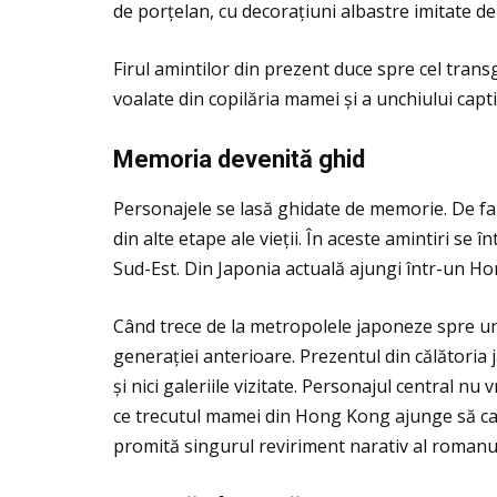
de porţelan, cu decoraţiuni albastre imitate de 
Firul amintilor din prezent duce spre cel trans
voalate din copilăria mamei și a unchiului capti
Memoria devenit
ă
ghid
Personajele se lasă ghidate de memorie. De fap
din alte etape ale vieţii. În aceste amintiri se
Sud-Est. Din Japonia actuală ajungi într-un H
Când trece de la metropolele japoneze spre un 
generaţiei anterioare. Prezentul din călătoria 
și nici galeriile vizitate. Personajul central 
ce trecutul mamei din Hong Kong ajunge să cape
promită singurul reviriment narativ al romanu