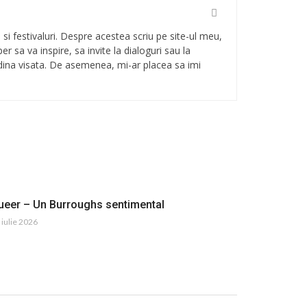
i si festivaluri. Despre acestea scriu pe site-ul meu,
Sper sa va inspire, sa invite la dialoguri sau la
radina visata. De asemenea, mi-ar placea sa imi
ueer – Un Burroughs sentimental
 iulie 2026