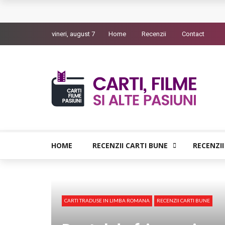
Queer – Un Burroughs sentimental
vineri, august 7
Home
Recenzii
Contact
Bolla – O iubire interzisa din Pristina
Luati-ma drept un vis. Povestiri in K. minor – D
Indragostitii de Franz K. – Justitiarii literaturii
Un artist al foamei – Prozele de la final
HOME
RECENZII CARTI BUNE
RECENZII
CARTI TRADUSE IN LIMBA ROMANA
RECENZII CARTI BUNE