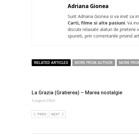
Adriana Gionea
Sunt Adriana Gionea si va invit sa im
Carti, filme si alte pasiuni
. Va in
discutii relaxate alaturi de prieten
spuneti, prin comentariile privind art
RELATED ARTICLES
MORE FROM AUTHOR
MORE FRO
La Grazia (Gratierea) – Marea nostalgie
5 august 2026
PREV
NEXT