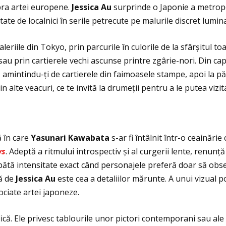
upra artei europene.
Jessica Au
surprinde o Japonie a metropole
ntate de localnici în serile petrecute pe malurile discret lum
aleriile din Tokyo, prin parcurile în culorile de la sfârșitul 
 sau prin cartierele vechi ascunse printre zgârie-nori. Din cap
n, amintindu-ţi de cartierele din faimoasele stampe, apoi la p
 alte veacuri, ce te invită la drumeţii pentru a le putea vizit
ă în care
Yasunari Kawabata
s-ar fi întâlnit într-o ceainărie
ys
. Adeptă a ritmului introspectiv și al curgerii lente, renunţ
pătă intensitate exact când personajele preferă doar să obser
tă de
Jessica Au
este cea a detaliilor mărunte. A unui vizual po
ociate artei japoneze.
fiică. Ele privesc tablourile unor pictori contemporani sau al