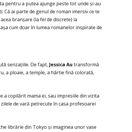
alta pentru a putea ajunge peste tot unde și-au
ești. Că ai parte de genul de roman imersiv ce te
acea branșare (la fel de discrete) la
te, așa cum doar în lumea romanelor inspirate de
ută senzaţiile. De fapt,
Jessica Au
transformă
u, a ploaie, a temple, a hârtie fină colorată,
 a copilărit mama ei, sau impresiile din vizita
 zilele de vară petrecute în casa profesoarei
eche librărie din Tokyo și imaginea unor vase