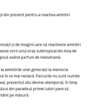
ii din prezent pentru a reactiva amintiri
zaţii și de imagini care să reactiveze amintiri
 peste zorii unui oraș subtropical din Asia de
e epocă având parfum de melodramă.
la amintirile unei generaţii la memoria
 ce în ce mai neclară. Parcurile nu sunt numite
doxal, prezentul său devine atemporal, în timp
zut din paradisul primei iubiri pare să
dământ pe măsură.