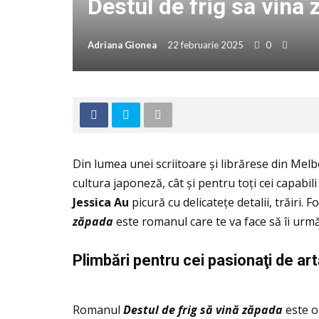
Destul de frig sa vin
Adriana Gionea
22 februarie 2025
0
Din lumea unei scriitoare și librărese din Me
cultura japoneză, cât și pentru toţi cei capabil
Jessica Au
picură cu delicateţe detalii, trăiri.
z
ă
pada
este romanul care te va face să îi urmăr
Plimb
ă
ri pentru cei pasiona
ţ
i de art
Romanul
Destul de frig s
ă
vin
ă
z
ă
pada
este o