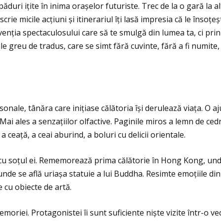
duri iţite în inima orașelor futuriste. Trec de la o gară la 
scrie micile acţiuni și itinerariul îţi lasă impresia că le însoţ
enţia spectaculosului care să te smulgă din lumea ta, ci prin 
le greu de tradus, care se simt fără cuvinte, fără a fi numi
nale, tânăra care iniţiase călătoria își derulează viaţa. O aj
Mai ales a senzaţiilor olfactive. Paginile miros a lemn de cedr
 a ceaţă, a ceai aburind, a boluri cu delicii orientale.
a cu soţul ei. Rememorează prima călătorie în Hong Kong, unde
nde se află uriașa statuie a lui Buddha. Resimte emoţiile din
e cu obiecte de artă.
moriei. Protagonistei îi sunt suficiente niște vizite într-o v