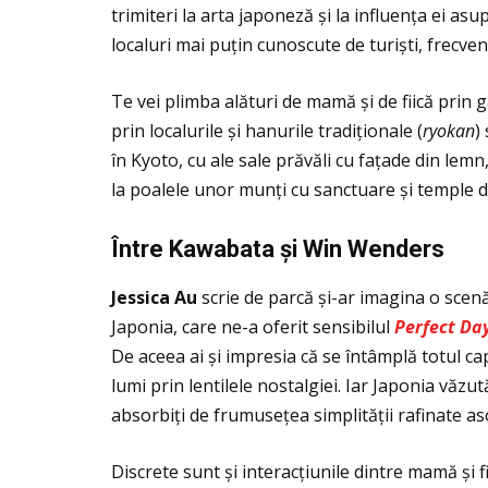
trimiteri la arta japoneză și la influenţa ei as
localuri mai puţin cunoscute de turiști, frecve
Te vei plimba alături de mamă și de fiică prin g
prin localurile și hanurile tradiţionale (
ryokan
)
în Kyoto, cu ale sale prăvăli cu faţade din lem
la poalele unor munţi cu sanctuare și temple din
Î
ntre Kawabata
ș
i Win Wenders
Jessica Au
scrie de parcă și-ar imagina o scen
Japonia, care ne-a oferit sensibilul
Perfect Da
De aceea ai și impresia că se întâmplă totul ca
lumi prin lentilele nostalgiei. Iar Japonia văzu
absorbiţi de frumuseţea simplităţii rafinate as
Discrete sunt și interacţiunile dintre mamă și 