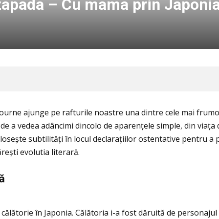
a zapada – Cu mama prin Japoni
lbourne ajunge pe rafturile noastre una dintre cele mai frum
i de a vedea adâncimi dincolo de aparenţele simple, din viaţa 
 Folosește subtilităţi în locul declaraţiilor ostentative pentru 
ești evolutia literară.
ă
 călătorie în Japonia. Călătoria i-a fost dăruită de personaju