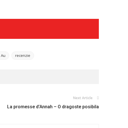
a Au
recenzie
Next Article
La promesse d’Annah – O dragoste posibila