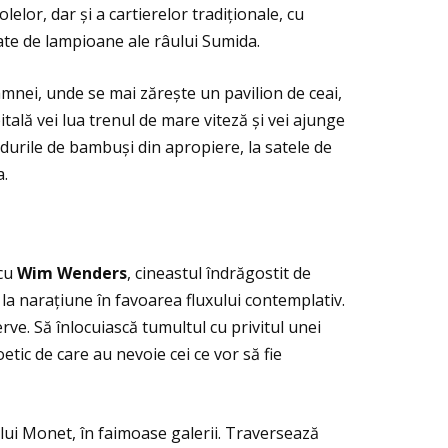
lor, dar și a cartierelor tradiţionale, cu
inate de lampioane ale râului Sumida.
toamnei, unde se mai zărește un pavilion de ceai,
itală vei lua trenul de mare viteză și vei ajunge
ădurile de bambuși din apropiere, la satele de
a.
 cu
Wim Wenders
, cineastul îndrăgostit de
ă la naraţiune în favoarea fluxului contemplativ.
ve. Să înlocuiască tumultul cu privitul unei
etic de care au nevoie cei ce vor să fie
e lui Monet, în faimoase galerii. Traversează