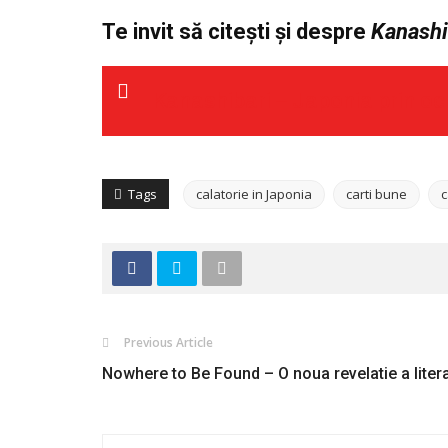
Te invit s
ă
cite
ș
ti
ș
i despre
Kanashi
Kanashibari – Japonia prin och
Tags
calatorie in Japonia
carti bune
c
Previous Article
Nowhere to Be Found – O noua revelatie a liter