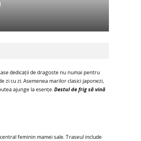
a
oase dedicaţii de dragoste nu numai pentru
de zi cu zi. Asemenea marilor clasici japonezi,
a putea ajunge la esenţe.
Destul de frig s
ă
vin
ă
l central feminin mamei sale. Traseul include