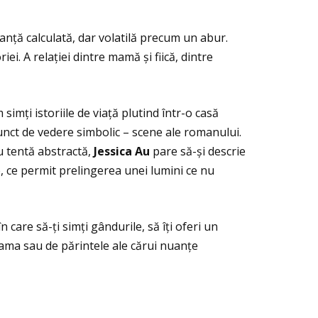
anţă calculată, dar volatilă precum un abur.
. A relaţiei dintre mamă și fiică, dintre
simţi istoriile de viaţă plutind într-o casă
 punct de vedere simbolic – scene ale romanului.
u tentă abstractă,
Jessica Au
pare să-și descrie
, ce permit prelingerea unei lumini ce nu
care să-ţi simţi gândurile, să îţi oferi un
 mama sau de părintele ale cărui nuanţe