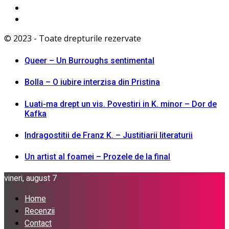
© 2023 - Toate drepturile rezervate
Queer – Un Burroughs sentimental
Bolla – O iubire interzisa din Pristina
Luati-ma drept un vis. Povestiri in K. minor – Dor de
Kafka
Indragostitii de Franz K. – Justitiarii literaturii
Un artist al foamei – Prozele de la final
vineri, august 7
Home
Recenzii
Contact