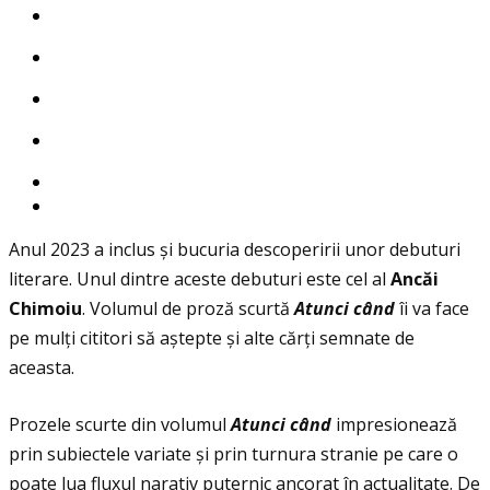
Anul 2023 a inclus și bucuria descoperirii unor debuturi
literare. Unul dintre aceste debuturi este cel al
Anc
ă
i
Chimoiu
. Volumul de proză scurtă
Atunci c
â
nd
îi va face
pe mulţi cititori să aștepte și alte cărţi semnate de
aceasta.
Prozele scurte din volumul
Atunci c
â
nd
impresionează
prin subiectele variate și prin turnura stranie pe care o
poate lua fluxul narativ puternic ancorat în actualitate. De