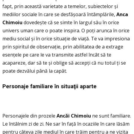
fapt, prin această varietate a temelor, subiectelor și
mediilor sociale în care se desfășoară întâmplările,
Anca
Chimoiu
dovedește că se simte în largul său în orice
univers uman care o poate inspira. O poţi arunca în orice
mediu social și în orice situaţie de viaţă. Te va impresiona
prin spiritul de observaţie, prin abilitatea de a extrage
esenţele pe care le va transmite astfel încât să te
acapareze, dar să te și oblige să accepţi că nu totul ţi se
poate dezvălui până la capăt.
Personaje familiare
î
n situa
ţ
ii aparte
Personajele din prozele
Ancăi Chimoiu
ne sunt familiare.
Le întâlnim zi de zi. Ne sar în faţă în ocaziile în care lăsăm
pentru câteva zile mediul în care trăim pentru a ne vizita