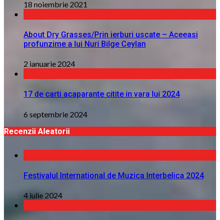
18 noiembrie 2021
About Dry Grasses/Prin ierburi uscate – Aceeasi
profunzime a lui Nuri Bilge Ceylan
2 ianuarie 2024
17 de carti acaparante citite in vara lui 2024
6 septembrie 2024
Recenzii Aleatorii
Festivalul International de Muzica Interbelica 2024
4 iulie 2024