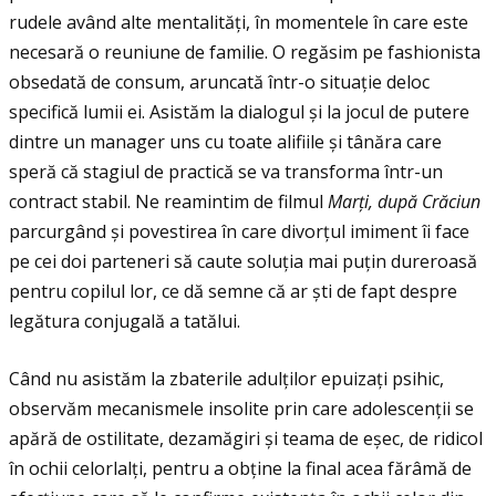
rudele având alte mentalităţi, în momentele în care este
necesară o reuniune de familie. O regăsim pe fashionista
obsedată de consum, aruncată într-o situaţie deloc
specifică lumii ei. Asistăm la dialogul și la jocul de putere
dintre un manager uns cu toate alifiile și tânăra care
speră că stagiul de practică se va transforma într-un
contract stabil. Ne reamintim de filmul
Mar
ţ
i, dup
ă
Cr
ă
ciun
parcurgând și povestirea în care divorţul imiment îi face
pe cei doi parteneri să caute soluţia mai puţin dureroasă
pentru copilul lor, ce dă semne că ar ști de fapt despre
legătura conjugală a tatălui.
Când nu asistăm la zbaterile adulţilor epuizaţi psihic,
observăm mecanismele insolite prin care adolescenţii se
apără de ostilitate, dezamăgiri și teama de eșec, de ridicol
în ochii celorlalţi, pentru a obţine la final acea fărâmă de