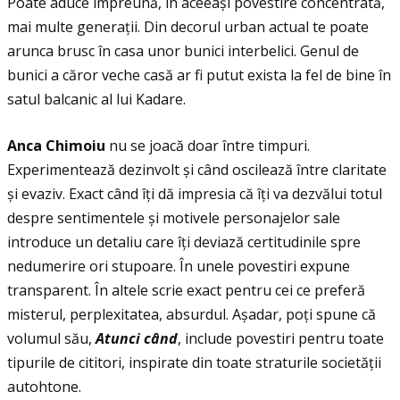
Poate aduce împreună, în aceeași povestire concentrată,
mai multe generaţii. Din decorul urban actual te poate
arunca brusc în casa unor bunici interbelici. Genul de
bunici a căror veche casă ar fi putut exista la fel de bine în
satul balcanic al lui Kadare.
Anca Chimoiu
nu se joacă doar între timpuri.
Experimentează dezinvolt și când oscilează între claritate
și evaziv. Exact când îţi dă impresia că îţi va dezvălui totul
despre sentimentele și motivele personajelor sale
introduce un detaliu care îţi deviază certitudinile spre
nedumerire ori stupoare. În unele povestiri expune
transparent. În altele scrie exact pentru cei ce preferă
misterul, perplexitatea, absurdul. Așadar, poţi spune că
volumul său,
Atunci c
â
nd
, include povestiri pentru toate
tipurile de cititori, inspirate din toate straturile societăţii
autohtone.