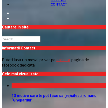
CONTACT
Cautare in site
Informatii Contact
Puteti lasa un mesaj privat pe
aceasta
pagina de
facebook dedicata
Cele mai vizualizate
10 motive care te pot face sa (re)citesti romanul
“Ghepardul”