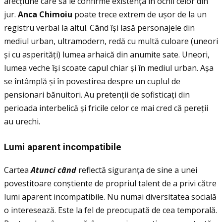
afecţiune care să le confirme existenţa în ochii celor din
jur.
Anca Chimoiu
poate trece extrem de ușor de la un
registru verbal la altul. Când își lasă personajele din
mediul urban, ultramodern, redă cu multă culoare (uneori
și cu asperităţi) lumea arhaică din anumite sate. Uneori,
lumea veche își scoate capul chiar și în mediul urban. Așa
se întâmplă și în povestirea despre un cuplul de
pensionari bănuitori. Au pretenţii de sofisticaţi din
perioada interbelică și fricile celor ce mai cred că pereţii
au urechi.
Lumi aparent incompatibile
Cartea
Atunci c
â
nd
reflectă siguranţa de sine a unei
povestitoare conștiente de propriul talent de a privi către
lumi aparent incompatibile. Nu numai diversitatea socială
o interesează. Este la fel de preocupată de cea temporală.