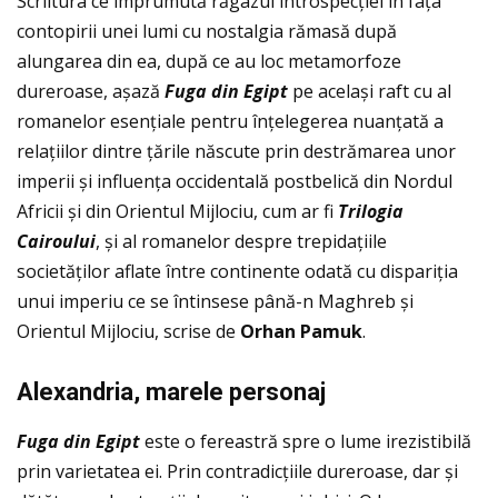
Scriitura ce împrumută răgazul introspecţiei în faţa
contopirii unei lumi cu nostalgia rămasă după
alungarea din ea, după ce au loc metamorfoze
dureroase, așază
Fuga din Egipt
pe același raft cu al
romanelor esenţiale pentru înţelegerea nuanţată a
relaţiilor dintre ţările născute prin destrămarea unor
imperii și influenţa occidentală postbelică din Nordul
Africii și din Orientul Mijlociu, cum ar fi
Trilogia
Cairoului
, și al romanelor despre trepidaţiile
societăţilor aflate între continente odată cu dispariţia
unui imperiu ce se întinsese până-n Maghreb și
Orientul Mijlociu, scrise de
Orhan Pamuk
.
Alexandria, marele personaj
Fuga din Egipt
este o fereastră spre o lume irezistibilă
prin varietatea ei. Prin contradicţiile dureroase, dar și