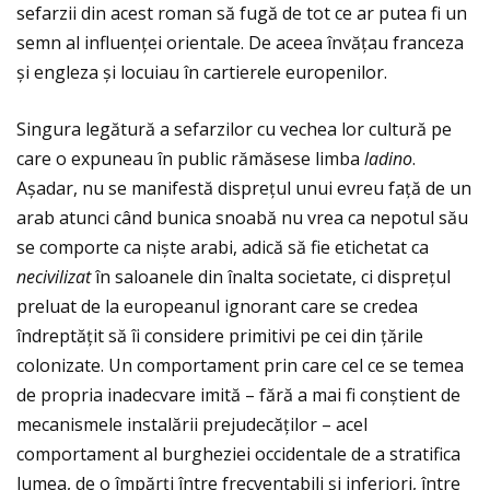
sefarzii din acest roman să fugă de tot ce ar putea fi un
semn al influenţei orientale. De aceea învăţau franceza
și engleza și locuiau în cartierele europenilor.
Singura legătură a sefarzilor cu vechea lor cultură pe
care o expuneau în public rămăsese limba
ladino
.
Așadar, nu se manifestă dispreţul unui evreu faţă de un
arab atunci când bunica snoabă nu vrea ca nepotul său
se comporte ca niște arabi, adică să fie etichetat ca
necivilizat
în saloanele din înalta societate, ci dispreţul
preluat de la europeanul ignorant care se credea
îndreptăţit să îi considere primitivi pe cei din ţările
colonizate. Un comportament prin care cel ce se temea
de propria inadecvare imită – fără a mai fi conștient de
mecanismele instalării prejudecăţilor – acel
comportament al burgheziei occidentale de a stratifica
lumea, de o împărţi între frecventabili și inferiori, între