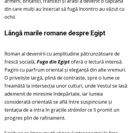
armeni, britanici, francezi și arabi a devenit o capcană
din care mulţi au încercat să fugă încontro au văzut cu
ochii.
L
â
ng
ă
marile romane despre Egipt
Roman al devenirii cu amplitudine pătrunzătoare de
frescă socială,
Fuga din Egipt
oferă o lectură intensă.
Pagini cu parfrum oriental și eleganţă din alte vremuri.
O priveliște largă, plină de contraste, spre o lume ce
freamătă la intersecţia unor culturi, unde Vestul se lasă
ademenit de miresme îndepărtate, iar lumea
considerată orientală se află între suspinciune și
tentaţia de a intra în graţiile
str
ă
inilor
ce îi promit un
progres plin de rafinament.