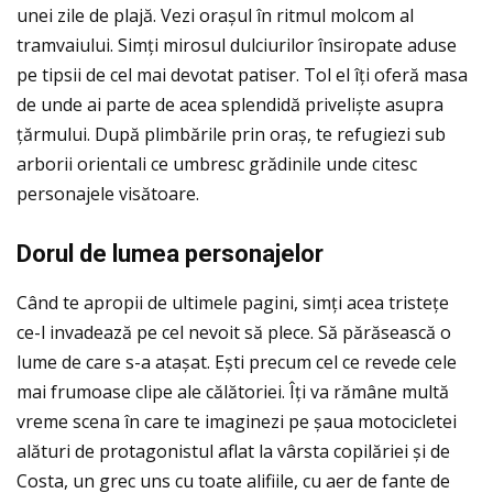
unei zile de plajă. Vezi orașul în ritmul molcom al
tramvaiului. Simţi mirosul dulciurilor însiropate aduse
pe tipsii de cel mai devotat patiser. Tol el îţi oferă masa
de unde ai parte de acea splendidă priveliște asupra
ţărmului. După plimbările prin oraș, te refugiezi sub
arborii orientali ce umbresc grădinile unde citesc
personajele visătoare.
Dorul de lumea personajelor
Când te apropii de ultimele pagini, simţi acea tristeţe
ce-l invadează pe cel nevoit să plece. Să părăsească o
lume de care s-a atașat. Ești precum cel ce revede cele
mai frumoase clipe ale călătoriei. Îţi va rămâne multă
vreme scena în care te imaginezi pe șaua motocicletei
alături de protagonistul aflat la vârsta copilăriei și de
Costa, un grec uns cu toate alifiile, cu aer de fante de