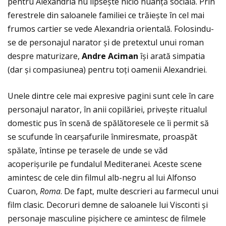
pentru Alexandria nu lipsește nicio nuanţă socială. Prin
ferestrele din saloanele familiei ce trăiește în cel mai
frumos cartier se vede Alexandria orientală. Folosindu-
se de personajul narator și de pretextul unui roman
despre maturizare,
Andre Aciman
își arată simpatia
(dar și compasiunea) pentru toţi oamenii Alexandriei.
Unele dintre cele mai expresive pagini sunt cele în care
personajul narator, în anii copilăriei, privește ritualul
domestic pus în scenă de spălătoresele ce îi permit să
se scufunde în cearșafurile înmiresmate, proaspăt
spălate, întinse pe terasele de unde se văd
acoperișurile pe fundalul Mediteranei. Aceste scene
amintesc de cele din filmul alb-negru al lui Alfonso
Cuaron,
Roma
. De fapt, multe descrieri au farmecul unui
film clasic. Decoruri demne de saloanele lui Visconti și
personaje masculine pișichere ce amintesc de filmele