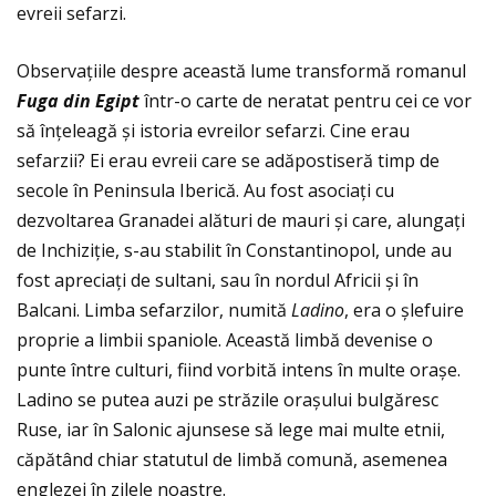
evreii sefarzi.
Observaţiile despre această lume transformă romanul
Fuga din Egipt
într-o carte de neratat pentru cei ce vor
să înţeleagă și istoria evreilor sefarzi. Cine erau
sefarzii? Ei erau evreii care se adăpostiseră timp de
secole în Peninsula Iberică. Au fost asociaţi cu
dezvoltarea Granadei alături de mauri și care, alungaţi
de Inchiziţie, s-au stabilit în Constantinopol, unde au
fost apreciaţi de sultani, sau în nordul Africii și în
Balcani. Limba sefarzilor, numită
Ladino
, era o șlefuire
proprie a limbii spaniole. Această limbă devenise o
punte între culturi, fiind vorbită intens în multe orașe.
Ladino se putea auzi pe străzile orașului bulgăresc
Ruse, iar în Salonic ajunsese să lege mai multe etnii,
căpătând chiar statutul de limbă comună, asemenea
englezei în zilele noastre.