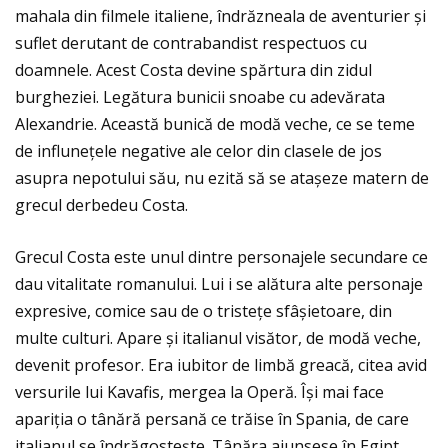
mahala din filmele italiene, îndrăzneala de aventurier și
suflet derutant de contrabandist respectuos cu
doamnele. Acest Costa devine spărtura din zidul
burgheziei. Legătura bunicii snoabe cu adevărata
Alexandrie. Această bunică de modă veche, ce se teme
de influneţele negative ale celor din clasele de jos
asupra nepotului său, nu ezită să se atașeze matern de
grecul derbedeu Costa.
Grecul Costa este unul dintre personajele secundare ce
dau vitalitate romanului. Lui i se alătura alte personaje
expresive, comice sau de o tristeţe sfâșietoare, din
multe culturi. Apare și italianul visător, de modă veche,
devenit profesor. Era iubitor de limbă greacă, citea avid
versurile lui Kavafis, mergea la Operă. Își mai face
apariţia o tânără persană ce trăise în Spania, de care
italianul se îndrăgostește. Tânăra ajunsese în Egipt