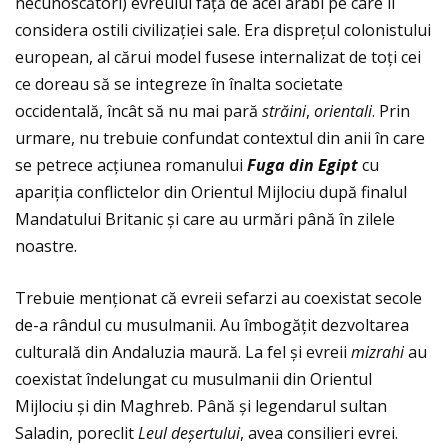
necunoscători) evreului faţă de acei arabi pe care îi
considera ostili civilizaţiei sale. Era dispreţul colonistului
european, al cărui model fusese internalizat de toţi cei
ce doreau să se integreze în înalta societate
occidentală, încât să nu mai pară
str
ă
ini
,
orientali
. Prin
urmare, nu trebuie confundat contextul din anii în care
se petrece acţiunea romanului
Fuga din Egipt
cu
apariţia conflictelor din Orientul Mijlociu după finalul
Mandatului Britanic și care au urmări până în zilele
noastre.
Trebuie menţionat că evreii sefarzi au coexistat secole
de-a rândul cu musulmanii. Au îmbogăţit dezvoltarea
culturală din Andaluzia maură. La fel și evreii
mizrahi
au
coexistat îndelungat cu musulmanii din Orientul
Mijlociu și din Maghreb. Până și legendarul sultan
Saladin, poreclit
Leul de
ș
ertului
, avea consilieri evrei.