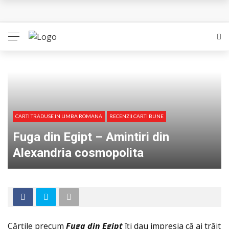
Queer – Un Burroughs sentimental
Bolla – O iubire interzisa din Pristina
Luati-ma drept un vis. Povestiri in K. minor – Dor de Kafka
Indragostitii de Franz K. – Justitiarii literaturii
Un artist al foamei – Prozele de la final
CARTI TRADUSE IN LIMBA ROMANA
RECENZII CARTI BUNE
Fuga din Egipt – Amintiri din
Alexandria cosmopolita
Cărţile precum
Fuga din Egipt
îţi dau impresia că ai trăit