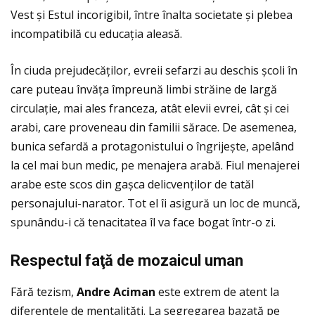
Vest și Estul incorigibil, între înalta societate și plebea
incompatibilă cu educaţia aleasă.
În ciuda prejudecăţilor, evreii sefarzi au deschis școli în
care puteau învăţa împreună limbi străine de largă
circulaţie, mai ales franceza, atât elevii evrei, cât și cei
arabi, care proveneau din familii sărace. De asemenea,
bunica sefardă a protagonistului o îngrijește, apelând
la cel mai bun medic, pe menajera arabă. Fiul menajerei
arabe este scos din gașca delicvenţilor de tatăl
personajului-narator. Tot el îi asigură un loc de muncă,
spunându-i că tenacitatea îl va face bogat într-o zi.
Respectul fa
ţă
de mozaicul uman
Fără tezism,
Andre Aciman
este extrem de atent la
diferenţele de mentalităţi. La segregarea bazată pe