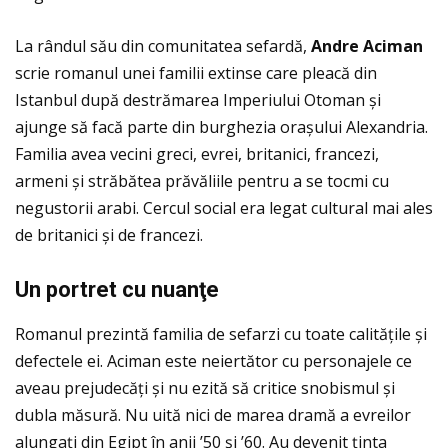
La rândul său din comunitatea sefardă,
Andre Aciman
scrie romanul unei familii extinse care pleacă din
Istanbul după destrămarea Imperiului Otoman și
ajunge să facă parte din burghezia orașului Alexandria.
Familia avea vecini greci, evrei, britanici, francezi,
armeni și străbătea prăvăliile pentru a se tocmi cu
negustorii arabi. Cercul social era legat cultural mai ales
de britanici și de francezi.
Un portret cu nuan
ţ
e
Romanul prezintă familia de sefarzi cu toate calităţile și
defectele ei. Aciman este neiertător cu personajele ce
aveau prejudecăţi și nu ezită să critice snobismul și
dubla măsură. Nu uită nici de marea dramă a evreilor
alungaţi din Egipt în anii ’50 și ’60. Au devenit ţinta