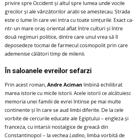
privire spre Occident și altul spre lumea unde vocile
grecilor și ale vânzătorilor arabi se amestecau. Strada
este o lume în care vei intra cu toate simţurile. Exact ca-
ntr-un mare oraș oriental aflat între culturi și între
două regimuri politice, dintre care unul vrea să îl
deposedeze tocmai de farmecul cosmopolit prin care
ademenise călători timp de milenii.
În saloanele evreilor
sefarzi
Prin acest roman,
Andre Aciman
îmbină echilibrat
marea istorie cu micile istorii. Acele istorii ce alcătuiesc
memoria unei familii de evrei întinse pe mai multe
continente și în care se aud limbi diferite. De la cele
vorbite de cercurile educate ale Egiptului – engleza și
franceza, cu intarsii nostalgice de greacă din
Constantinopol – la vechea
Ladino
, limba vorbită de