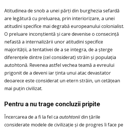
Atitudinea de snob a unei părţi din burghezia sefardă
are legătură cu preluarea, prin interiorizare, a unei
atitudini specifice mai degrabă europeanului colonialist.
O preluare inconștientă și care devenise o consecinţă
nefastă a internalizării unor atitudini specifice
majorităţii, a tentativei de a se integra, de a șterge
diferenţele dintre (cel considerat) străin și populaţia
autohtonă. Revenea astfel vechea teamă a evreului
prigonit de a deveni iar ţinta unui atac devastator
deoarece este considerat un etern străin, un cetăţean
mai puţin civilizat.
Pentru a nu trage concluzii pripite
Încercarea de a fi la fel ca
autohtonii
din ţările
considerate modele de civilizaţie și de progres îi face pe