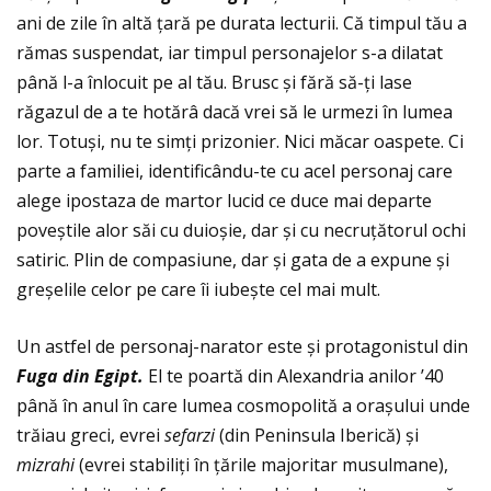
ani de zile în altă ţară pe durata lecturii. Că timpul tău a
rămas suspendat, iar timpul personajelor s-a dilatat
până l-a înlocuit pe al tău. Brusc și fără să-ţi lase
răgazul de a te hotărâ dacă vrei să le urmezi în lumea
lor. Totuși, nu te simţi prizonier. Nici măcar oaspete. Ci
parte a familiei, identificându-te cu acel personaj care
alege ipostaza de martor lucid ce duce mai departe
poveștile alor săi cu duioșie, dar și cu necruţătorul ochi
satiric. Plin de compasiune, dar și gata de a expune și
greșelile celor pe care îi iubește cel mai mult.
Un astfel de personaj-narator este și protagonistul din
Fuga din Egipt.
El te poartă din Alexandria anilor ’40
până în anul în care lumea cosmopolită a orașului unde
trăiau greci, evrei
sefarzi
(din Peninsula Iberică) și
mizrahi
(evrei stabiliţi în ţările majoritar musulmane),