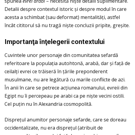
spunea
evrei arabi
– necesită niște detalii suplimentare.
Detalii despre contextul istoric și despre modul în care
acesta a schimbat (sau deformat) mentalităţi, astfel
încât cititorul să nu tragă niște concluzii pripite, greșite.
Importan
ţ
a
î
n
ţ
elegerii contextului
Cuvintele unor personaje din comunitatea sefardă
referitoare la populaţia autohtonă, arabă, dar și faţă de
ceilalţi evrei ce trăiseră în ţările preponderent
musulmane, nu are legătură cu marile conflicte de azi.
În anii în care se petrece acţiunea romanului, evreii din
Egipt nu îi percepeau pe arabi ca pe niște vecini ostili.
Cel puţin nu în Alexandria cosmopolită.
Dispreţul anumitor personaje sefarde, care se doreau
occidentalizate, nu era dispreţul (atribuit de