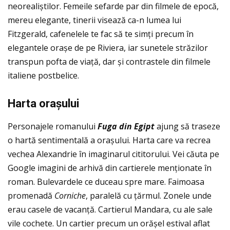
neorealiștilor. Femeile sefarde par din filmele de epocă,
mereu elegante, tinerii visează ca-n lumea lui
Fitzgerald, cafenelele te fac să te simţi precum în
elegantele orașe de pe Riviera, iar sunetele străzilor
transpun pofta de viaţă, dar și contrastele din filmele
italiene postbelice.
Harta ora
ș
ului
Personajele romanului
Fuga din Egipt
ajung să traseze
o hartă sentimentală a orașului. Harta care va recrea
vechea Alexandrie în imaginarul cititorului. Vei căuta pe
Google imagini de arhivă din cartierele menţionate în
roman. Bulevardele ce duceau spre mare. Faimoasa
promenadă
Corniche
, paralelă cu ţărmul. Zonele unde
erau casele de vacanţă. Cartierul Mandara, cu ale sale
vile cochete. Un cartier precum un orășel estival aflat