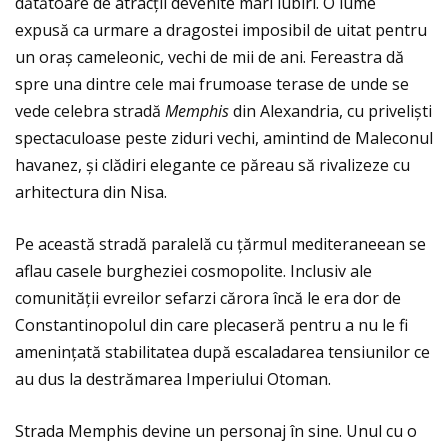
dătătoare de atracţii devenite mari iubiri. O lume
expusă ca urmare a dragostei imposibil de uitat pentru
un oraș cameleonic, vechi de mii de ani. Fereastra dă
spre una dintre cele mai frumoase terase de unde se
vede celebra stradă
Memphis
din Alexandria, cu priveliști
spectaculoase peste ziduri vechi, amintind de Maleconul
havanez, și clădiri elegante ce păreau să rivalizeze cu
arhitectura din Nisa.
Pe această stradă paralelă cu ţărmul mediteraneean se
aflau casele burgheziei cosmopolite. Inclusiv ale
comunităţii evreilor sefarzi cărora încă le era dor de
Constantinopolul din care plecaseră pentru a nu le fi
ameninţată stabilitatea după escaladarea tensiunilor ce
au dus la destrămarea Imperiului Otoman.
Strada Memphis devine un personaj în sine. Unul cu o