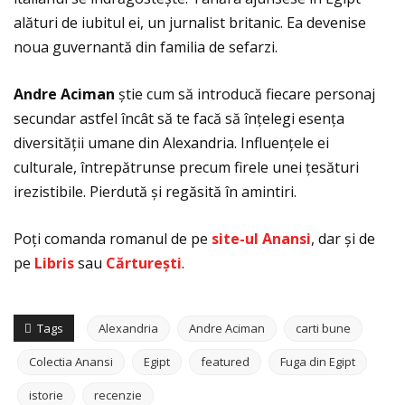
alături de iubitul ei, un jurnalist britanic. Ea devenise
noua guvernantă din familia de sefarzi.
Andre Aciman
știe cum să introducă fiecare personaj
secundar astfel încât să te facă să înţelegi esenţa
diversităţii umane din Alexandria. Influenţele ei
culturale, întrepătrunse precum firele unei ţesături
irezistibile. Pierdută și regăsită în amintiri.
Poţi comanda romanul de pe
site-ul Anansi
, dar și de
pe
Libris
sau
C
ă
rture
ș
ti
.
Tags
Alexandria
Andre Aciman
carti bune
Colectia Anansi
Egipt
featured
Fuga din Egipt
istorie
recenzie