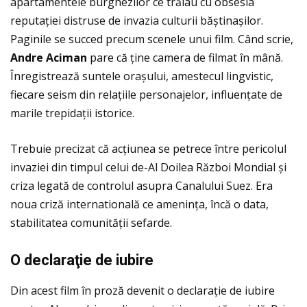
apartamentele burghezilor ce trăiau cu obsesia
reputaţiei distruse de invazia culturii băștinașilor.
Paginile se succed precum scenele unui film. Când scrie,
Andre Aciman
pare că ţine camera de filmat în mână.
Înregistrează suntele orașului, amestecul lingvistic,
fiecare seism din relaţiile personajelor, influenţate de
marile trepidaţii istorice.
Trebuie precizat că acţiunea se petrece între pericolul
invaziei din timpul celui de-Al Doilea Război Mondial și
criza legată de controlul asupra Canalului Suez. Era
noua criză internatională ce ameninţa, încă o data,
stabilitatea comunităţii sefarde.
O declara
ţ
ie de iubire
Din acest film în proză devenit o declaraţie de iubire