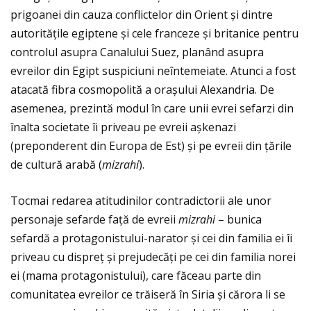
prigoanei din cauza conflictelor din Orient și dintre
autorităţile egiptene și cele franceze și britanice pentru
controlul asupra Canalului Suez, planând asupra
evreilor din Egipt suspiciuni neîntemeiate. Atunci a fost
atacată fibra cosmopolită a orașului Alexandria. De
asemenea, prezintă modul în care unii evrei sefarzi din
înalta societate îi priveau pe evreii așkenazi
(preponderent din Europa de Est) și pe evreii din ţările
de cultură arabă (
mizrahi
).
Tocmai redarea atitudinilor contradictorii ale unor
personaje sefarde faţă de evreii
mizrahi
– bunica
sefardă a protagonistului-narator și cei din familia ei îi
priveau cu dispreţ și prejudecăţi pe cei din familia norei
ei (mama protagonistului), care făceau parte din
comunitatea evreilor ce trăiseră în Siria și cărora li se