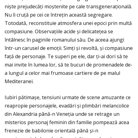
niște prejudecăţi moștenite pe cale transgeneraţională.
Nu îi cruţă pe cei ce întreţin această segregare.
Totodată, reconstituie atmosfera unei epoci prin multă
compasiune. Observaţiile acide și delicateţea se
întâlnesc în paginile romanului său. De aceea ajungi
într-un carusel de emoţii. Simţi și revoltă, și compasiune
faţă de personaje. Te superi pe ele, dar ţi-ai dori să te
mai invite în lumea lor, să te bucuri de promenadele de-
a lungul a celor mai frumoase cartiere de pe malul
Mediteranei.
Iubiri pătimașe, tensiuni urmate de scene amuzante ce
reapropie personajele, evadări și plimbări melancolice
din Alexandria până-n Veneţia unde se retrage un
misterios personaj feminin din familie pompează acea
frenezie de babilonie orientală până și-n