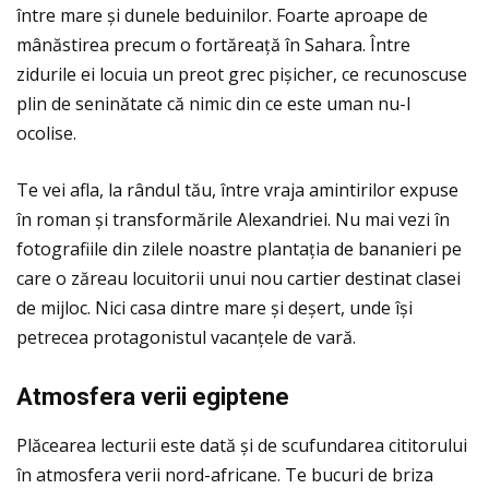
între mare și dunele beduinilor. Foarte aproape de
mânăstirea precum o fortăreaţă în Sahara. Între
zidurile ei locuia un preot grec pișicher, ce recunoscuse
plin de seninătate că nimic din ce este uman nu-l
ocolise.
Te vei afla, la rândul tău, între vraja amintirilor expuse
în roman și transformările Alexandriei. Nu mai vezi în
fotografiile din zilele noastre plantaţia de bananieri pe
care o zăreau locuitorii unui nou cartier destinat clasei
de mijloc. Nici casa dintre mare și deșert, unde își
petrecea protagonistul vacanţele de vară.
Atmosfera verii egiptene
Plăcearea lecturii este dată și de scufundarea cititorului
în atmosfera verii nord-africane. Te bucuri de briza