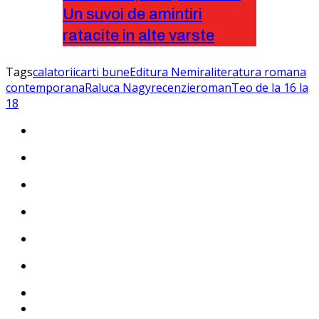
Un suvoi de amintiri
ratacite in alte varste
Tags
calatorii
carti bune
Editura Nemira
literatura romana
contemporana
Raluca Nagy
recenzie
roman
Teo de la 16 la
18