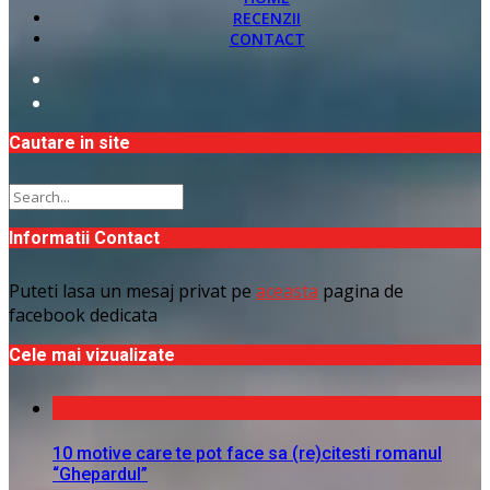
RECENZII
CONTACT
Cautare in site
Informatii Contact
Puteti lasa un mesaj privat pe
aceasta
pagina de
facebook dedicata
Cele mai vizualizate
10 motive care te pot face sa (re)citesti romanul
“Ghepardul”