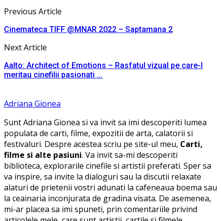
Previous Article
Cinemateca TIFF @MNAR 2022 – Saptamana 2
Next Article
Aalto: Architect of Emotions – Rasfatul vizual pe care-l
meritau cinefilii pasionati ...
Adriana Gionea
Sunt Adriana Gionea si va invit sa imi descoperiti lumea
populata de carti, filme, expozitii de arta, calatorii si
festivaluri. Despre acestea scriu pe site-ul meu,
Carti,
filme si alte pasiuni
. Va invit sa-mi descoperiti
biblioteca, explorarile cinefile si artistii preferati. Sper sa
va inspire, sa invite la dialoguri sau la discutii relaxate
alaturi de prietenii vostri adunati la cafeneaua boema sau
la ceainaria inconjurata de gradina visata. De asemenea,
mi-ar placea sa imi spuneti, prin comentariile privind
articolele mele, care sunt artistii, cartile si filmele