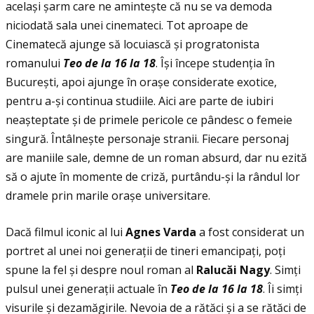
același șarm care ne amintește că nu se va demoda
niciodată sala unei cinemateci. Tot aproape de
Cinematecă ajunge să locuiască și progratonista
romanului
Teo de la 16 la 18
. Își începe studenţia în
București, apoi ajunge în orașe considerate exotice,
pentru a-și continua studiile. Aici are parte de iubiri
neașteptate și de primele pericole ce pândesc o femeie
singură. Întâlnește personaje stranii. Fiecare personaj
are maniile sale, demne de un roman absurd, dar nu ezită
să o ajute în momente de criză, purtându-și la rândul lor
dramele prin marile orașe universitare.
Dacă filmul iconic al lui
Agnes Varda
a fost considerat un
portret al unei noi generaţii de tineri emancipaţi, poţi
spune la fel și despre noul roman al
Raluc
ă
i Nagy
. Simţi
pulsul unei generaţii actuale în
Teo de la 16 la 18
. Îi simţi
visurile și dezamăgirile. Nevoia de a rătăci și a se rătăci de