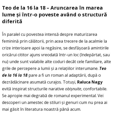
Teo de la 16 la 18 – Aruncarea
î
n marea
lume
ș
i
î
ntr-o
poveste av
â
nd o
structur
ă
diferit
ă
În paralel cu povestea intensă despre maturizarea
feminină prin călătorii, prin acea trecere de la acalmie la
crize interioare apoi la regăsire, se desfășoară amintirile
oricărui cititor ajuns vreodată într-un loc (îndepărtat, sau
nu) unde sunt valabile alte coduri decât cele familiare, alte
grile de percepere a lumii și a relaţiilor interumane.
Teo
de la 16 la 18
pare a fi un roman al adaptării, după o
dezrădăcinare asumată curajos. Totuși,
Raluca Nagy
evită inspirat structurile narative
obișnuite
, confortabile.
Se apropie mai degrabă de romanul experimental. Vei
descoperi un amestec de stiluri și genuri cum nu prea ai
mai găsit în literatura noastră până acum.