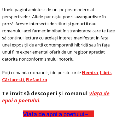
Unele pagini amintesc de un joc postmodern al
perspectivelor. Altele par niște poezii avangardiste în
proză. Aceste intersecţii de stiluri și genuri îi dau
romanului acel farmec îmbibat în stranietatea care te face
să continui lectura cu același interes manifestat în faţa
unei expoziţii de artă contemporană hibridă sau în faţa
unui film experiemental oferit de un regizor apreciat
datorită nonconformismului notoriu.
Poţi comanda romanul și de pe site-urile
Nemira
,
Libris
,
Cărturești
,
Elefant.ro
Te invit să descoperi și romanul
Viaţa de
epoi a poetului
.
Viata de apoi a poetului –