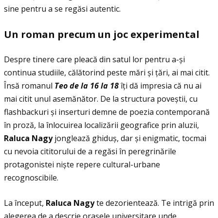
sine pentru a se regăsi autentic.
Un roman precum un joc experimental
Despre tinere care pleacă din satul lor pentru a-și
continua studiile, călătorind peste mări și ţări, ai mai citit.
Însă romanul
Teo de la 16 la 18
îţi dă impresia că nu ai
mai citit unul asemănător. De la structura poveștii, cu
flashbackuri și inserturi demne de poezia contemporană
în proză, la înlocuirea localizării geografice prin aluzii,
Raluca Nagy
jonglează ghiduș, dar și enigmatic, tocmai
cu nevoia cititorului de a regăsi în peregrinările
protagonistei niște repere cultural-urbane
recognoscibile.
La început,
Raluca Nagy
te dezorientează. Te intrigă prin
alegerea de a descrie orașele universitare unde