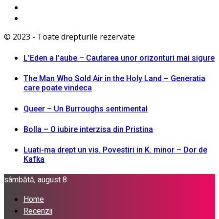
© 2023 - Toate drepturile rezervate
L’Eden a I’aube – Cautarea unor orizonturi mai sigure
The Man Who Sold Air in the Holy Land – Generatia
care poate vindeca
Queer – Un Burroughs sentimental
Bolla – O iubire interzisa din Pristina
Luati-ma drept un vis. Povestiri in K. minor – Dor de
Kafka
sâmbătă, august 8
Home
Recenzii