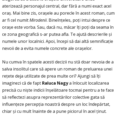
aterizează personajul central, dar fără a numi exact acel
oraș. Mai bine zis, orașele au porecle în acest roman, cum
ar fi cel numit
Mirodenii
. Bineînţeles, poţi intui despre ce
orașe este vorba. Sau, dacă nu, măcar îţi poţi da seama în
ce zona geografică s-ar putea afla. Te ajută descrierile și
numele unor localnici. Apoi, începi să dai altă semnificaţie
nevoii de a evita numele concrete ale orașelor.
Nu cumva în spatele acesti decizii nu stă doar nevoia de a
salva insolitul care să apere un roman de preluarea unei
reţete deja utilizate de prea multe ori? Ajungi să îţi
imaginezi că de fapt
Raluca Nagy
a înlocuit localizarea
precisă cu niște indicii înșelătoare tocmai pentru a te face
să reflectezi asupra reprezentărilor colective gata să
influenţeze percepţia noastră despre un loc îndepărtat,
chiar și cu mult înainte de a pune piciorul în acel ţinut.