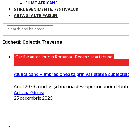
FILME AFRICANE
STIRI, EVENIMENTE, FESTIVALURI
ARTA SI ALTE PASIUNI
Etichetă:
Colectia Traverse
Cartile autorilor din Romania
Recenzii carti bune
Atunci cand – Impresioneaza prin varietatea subiectel
Anul 2023 a inclus și bucuria descoperirii unor debutur
Adriana Gionea
25 decembrie 2023