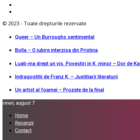
© 2023 - Toate drepturile rezervate
Queer – Un Burroughs sentimental
Bolla – O iubire interzisa din Pristina
Luati-ma drept un vis. Povestiri in K. minor – Dor de K
Indragostitii de Franz K. – Justitiarii literaturii
Un artist al foamei – Prozele de la final
vineri, august 7
Home
Recenzii
Contact