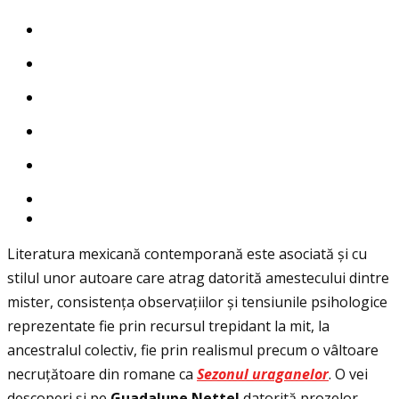
Literatura mexicană contemporană este asociată și cu
stilul unor autoare care atrag datorită amestecului dintre
mister, consistența observațiilor și tensiunile psihologice
reprezentate fie prin recursul trepidant la mit, la
ancestralul colectiv, fie prin realismul precum o vâltoare
necruțătoare din romane ca
Sezonul uraganelor
. O vei
descoperi și pe
Guadalupe Nettel
datorită prozelor