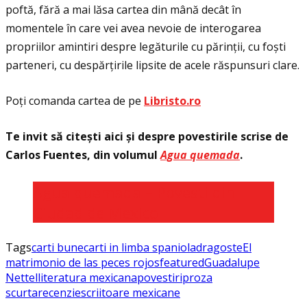
poftă, fără a mai lăsa cartea din mână decât în
momentele în care vei avea nevoie de interogarea
propriilor amintiri despre legăturile cu părinţii, cu foști
parteneri, cu despărţirile lipsite de acele răspunsuri clare.
Poţi comanda cartea de pe
Libristo.ro
Te invit să citești aici și despre povestirile scrise de
Carlos Fuentes, din volumul
Agua quemada
.
Agua quemada – Povesti din
Ciudad de Mexico
Tags
carti bune
carti in limba spaniola
dragoste
El
matrimonio de las peces rojos
featured
Guadalupe
Nettel
literatura mexicana
povestiri
proza
scurta
recenzie
scriitoare mexicane