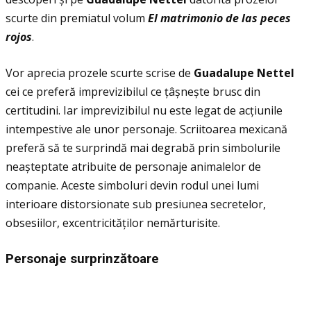
scurte din premiatul volum
El matrimonio de las peces
rojos
.
Vor aprecia prozele scurte scrise de
Guadalupe Nettel
cei ce preferă imprevizibilul ce țâșnește brusc din
certitudini. Iar imprevizibilul nu este legat de acțiunile
intempestive ale unor personaje. Scriitoarea mexicană
preferă să te surprindă mai degrabă prin simbolurile
neașteptate atribuite de personaje animalelor de
companie. Aceste simboluri devin rodul unei lumi
interioare distorsionate sub presiunea secretelor,
obsesiilor, excentricităţilor nemărturisite.
Personaje surprinz
ă
toare