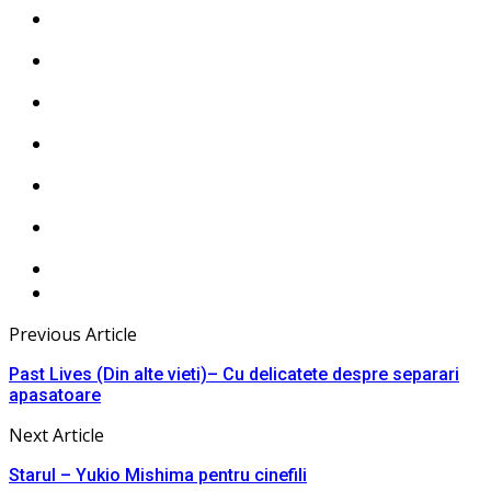
Previous Article
Past Lives (Din alte vieti)– Cu delicatete despre separari
apasatoare
Next Article
Starul – Yukio Mishima pentru cinefili