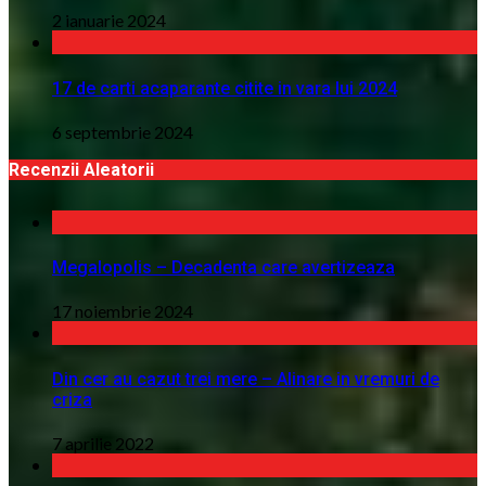
2 ianuarie 2024
17 de carti acaparante citite in vara lui 2024
6 septembrie 2024
Recenzii Aleatorii
Megalopolis – Decadenta care avertizeaza
17 noiembrie 2024
Din cer au cazut trei mere – Alinare in vremuri de
criza
7 aprilie 2022