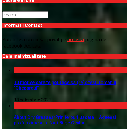
Cautare in site
Informatii Contact
Puteti lasa un mesaj privat pe
aceasta
pagina de
facebook dedicata
Cele mai vizualizate
10 motive care te pot face sa (re)citesti romanul
“Ghepardul”
18 noiembrie 2021
About Dry Grasses/Prin ierburi uscate – Aceeasi
profunzime a lui Nuri Bilge Ceylan