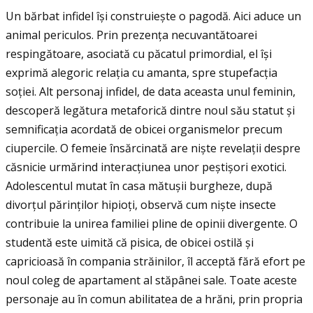
Un bărbat infidel își construiește o pagodă. Aici aduce un
animal periculos. Prin prezenţa necuvantătoarei
respingătoare, asociată cu păcatul primordial, el își
exprimă alegoric relația cu amanta, spre stupefacția
soției. Alt personaj infidel, de data aceasta unul feminin,
descoperă legătura metaforică dintre noul său statut și
semnificația acordată de obicei organismelor precum
ciupercile. O femeie însărcinată are niște revelații despre
căsnicie urmărind interacțiunea unor peștișori exotici.
Adolescentul mutat în casa mătușii burgheze, după
divorțul părinților hipioţi, observă cum niște insecte
contribuie la unirea familiei pline de opinii divergente. O
studentă este uimită că pisica, de obicei ostilă și
capricioasă în compania străinilor, îl acceptă fără efort pe
noul coleg de apartament al stăpânei sale. Toate aceste
personaje au în comun abilitatea de a hrăni, prin propria