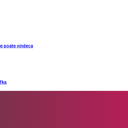
re poate vindeca
afka