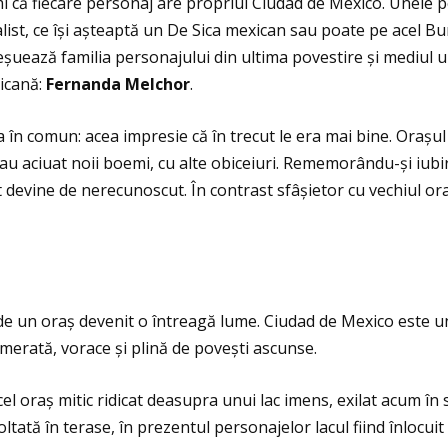
firmi că fiecare personaj are propriul Ciudad de Mexico. Unele 
alist, ce își așteaptă un De Sica mexican sau poate pe acel B
eșuează familia personajului din ultima povestire și mediul
xicană:
Fernanda Melchor
.
eva în comun: acea impresie că în trecut le era mai bine. Ora
s-au aciuat noii boemi, cu alte obiceiuri. Rememorându-și iubiri
t devine de nerecunoscut. În contrast sfâșietor cu vechiul ora
de un oraș devenit o întreagă lume. Ciudad de Mexico este un
omerată, vorace și plină de povești ascunse.
cel oraș mitic ridicat deasupra unui lac imens, exilat acum în 
tată în terase, în prezentul personajelor lacul fiind înlocuit