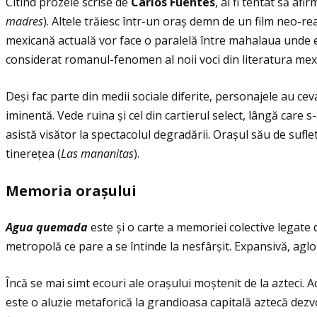
Citind prozele scrise de
Carlos Fuentes
, ai fi tentat să a
madres
). Altele trăiesc într-un oraș demn de un film neo-re
mexicană actuală vor face o paralelă între mahalaua unde 
considerat romanul-fenomen al noii voci din literatura me
Deși fac parte din medii sociale diferite, personajele au c
iminentă. Vede ruina și cel din cartierul select, lângă care 
asistă visător la spectacolul degradării. Orașul său de sufle
tinereţea (
Las mananitas
).
Memoria ora
ș
ului
Agua quemada
este și o carte a memoriei colective legate 
metropolă ce pare a se întinde la nesfârșit. Expansivă, agl
Încă se mai simt ecouri ale orașului moștenit de la azteci. A
este o aluzie metaforică la grandioasa capitală aztecă dezvol