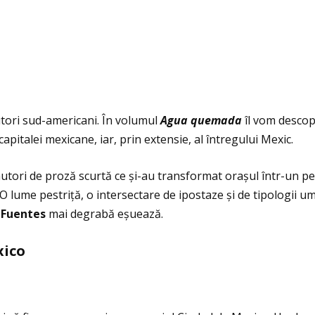
utori sud-americani. În volumul
Agua quemada
îl vom descop
apitalei mexicane, iar, prin extensie, al întregului Mexic.
 autori de proză scurtă ce și-au transformat orașul într-un p
O lume pestriţă, o intersectare de ipostaze și de tipologii uma
 Fuentes
mai degrabă eșuează.
xico