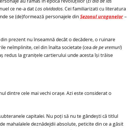
personaje au rămas în epoca revoluţiilor (
El dia de las
unuel ce ne-a dat
Los olvidados
. Cei familiarizati cu literatura
 unde se (de)formează personajele din
Sezonul uraganelor
–
șul din prezent nu înseamnă decât o decădere, o ruinare
le neîmplinite, cel din înalta societate (cea
de pe vremuri
)
ș redus la graniţele cartierului unde acesta își trăise
ul dintre cele mai vechi orașe. Azi este considerat o
subteranele capitalei. Nu poţi să nu te gândești că titlul
 de mahalalele deznădejdii absolute, peticite din ce a găsit