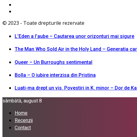
© 2023 - Toate drepturile rezervate
L’Eden a I’aube – Cautarea unor orizonturi mai sigure
The Man Who Sold Air in the Holy Land – Generatia ca
Queer – Un Burroughs sentimental
Bolla – O iubire interzisa din Pristina
Luati-ma drept un vis. Povestiri in K. minor – Dor de K
sâmbătă, august 8
Home
Recenzii
Contact