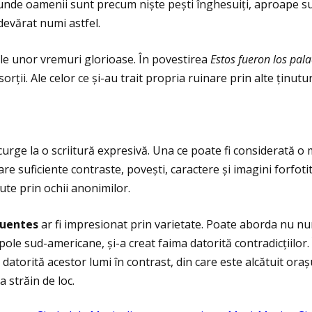
unde oamenii sunt precum niște pești înghesuiţi, aproape sufo
adevărat numi astfel.
rile unor vremuri glorioase. În povestirea
Estos fueron los pala
ţii. Ale celor ce și-au trait propria ruinare prin alte ţinutur
urge la o scriitură expresivă. Una ce poate fi considerată o
e suficiente contraste, povești, caractere și imagini forfotit
ute prin ochii anonimilor.
Fuentes
ar fi impresionat prin varietate. Poate aborda nu numa
le sud-americane, și-a creat faima datorită contradicţiilor.
atorită acestor lumi în contrast, din care este alcătuit orașul
a străin de loc.