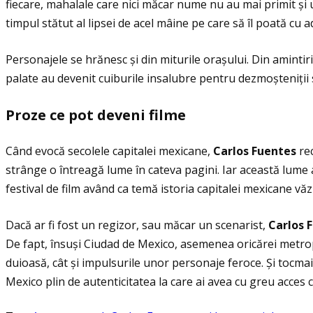
fiecare, mahalale care nici măcar nume nu au mai primit și 
timpul stătut al lipsei de acel mâine pe care să îl poată cu 
Personajele se hrănesc și din miturile orașului. Din aminti
palate au devenit cuiburile insalubre pentru dezmoșteniţii sor
Proze ce pot deveni filme
Când evocă secolele capitalei mexicane,
Carlos Fuentes
rec
strânge o întreagă lume în cateva pagini. Iar această lume ar
festival de film având ca temă istoria capitalei mexicane văz
Dacă ar fi fost un regizor, sau măcar un scenarist,
Carlos 
De fapt, însuși Ciudad de Mexico, asemenea oricărei metropo
duioasă, cât și impulsurile unor personaje feroce. Şi tocmai d
Mexico plin de autenticitatea la care ai avea cu greu acces c