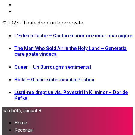
© 2023 - Toate drepturile rezervate
L’Eden a I’aube – Cautarea unor orizonturi mai sigure
The Man Who Sold Air in the Holy Land – Generatia
care poate vindeca
Queer – Un Burroughs sentimental
Bolla – O iubire interzisa din Pristina
Luati-ma drept un vis. Povestiri in K. minor – Dor de
Kafka
sâmbătă, august 8
Home
Recenzii