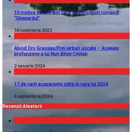
10 motive care te pot face sa (re)citesti romanul
“Ghepardul”
18 noiembrie 2021
About Dry Grasses/Prin ierburi uscate – Aceeasi
profunzime a lui Nuri Bilge Ceylan
2 ianuarie 2024
17 de carti acaparante citite in vara lui 2024
6 septembrie 2024
Recenzii Aleatorii