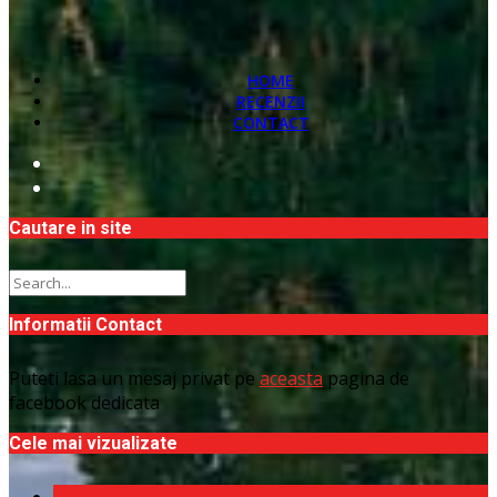
HOME
RECENZII
CONTACT
Cautare in site
Informatii Contact
Puteti lasa un mesaj privat pe
aceasta
pagina de
facebook dedicata
Cele mai vizualizate