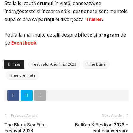
Stella își caută drumul în viaţă, dansează, se
îndrăgostește și încearcă să-și gestioneze sentimentele
dupa ce află că părinţii ei divorţează.
Trailer
.
Poţi afla mai multe detalii despre
bilete
și
program
de
pe
Eventbook
.
Tags
Festivalul Anonimul 2023
filme bune
filme premiate
Previous Article
Next Article
The Black Sea Film
BalKaniK Festival 2023 –
Festival 2023
editie aniversara