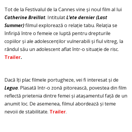
Tot de la Festivalul de la Cannes vine și noul film al lui
Catherine Breillat
. Intitulat
L’ete dernier
(Last
Summer)
filmul explorează o relaţie tabu. Relaţia se
înfiripă între o femeie ce luptă pentru drepturile
copiilor și ale adolescenţilor vulnerabili și fiul vitreg, la
rândul său un adolescent aflat într-o situaţie de risc.
Trailer
.
Dacă îţi plac filmele portugheze, vei fi interesat și de
Legua
. Plasată într-o zonă pitorească, povestea din film
reflectă prietenia dintre femei și atașamentul faţă de un
anumit loc. De asemenea, filmul abordează și teme
nevoii de stabilitate.
Trailer
.