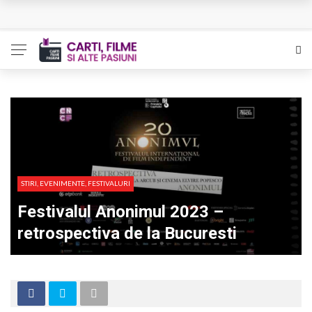
L’Eden a I’aube – Cautarea unor orizonturi mai sigure
The Man Who Sold Air in the Holy Land – Generatia care
poate vindeca
Queer – Un Burroughs sentimental
Bolla – O iubire interzisa din Pristina
Luati-ma drept un vis. Povestiri in K. minor – Dor de Kafka
STIRI, EVENIMENTE, FESTIVALURI
Festivalul Anonimul 2023 –
retrospectiva de la Bucuresti