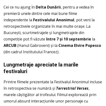
Cei ce nu ajung în
Delta Dun
ă
rii
, pentru a vedea în
premieră unele dintre cele mai bune filme
independente la
Festivalului Anonimul
, pot veni la
retrospectivele organizate în mai multe orașe. La
București, scurtmetrajele și lungmetrajele din
competiţie pot fi văzute
î
ntre 7
ș
i 10 septembrie
la
ARCUB
(Hanul Gabroveni) și la
Cinema Elvire Popesco
(din cadrul Institutului Francez).
Lungmetraje apreciate la marile
festivaluri
Printre filmele prezentate la Festivalul Anonimul incluse
în retrospectiva se numără și
Terrestrial Verses
,
marele câștigător al trofeului. Filmul explorează prin
umorul absurd interacţiunile unor personaje cu