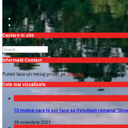
Cautare in site
Informatii Contact
Puteti lasa un mesaj privat pe
aceasta
pagina de facebook 
Cele mai vizualizate
10 motive care te pot face sa (re)citesti romanul “Ghe
18 noiembrie 2021