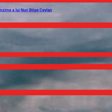
nzime a lui Nuri Bilge Ceylan