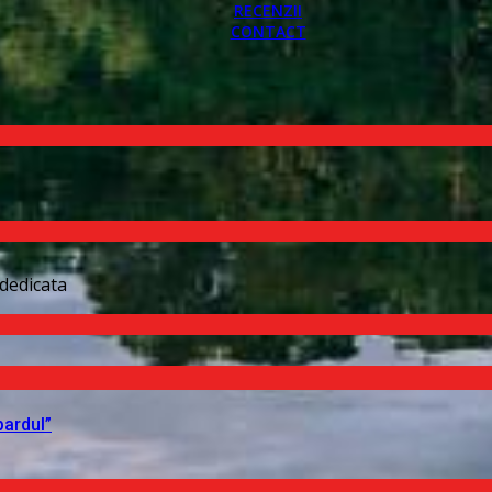
RECENZII
CONTACT
dedicata
pardul”