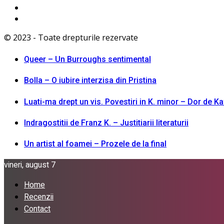
© 2023 - Toate drepturile rezervate
Queer – Un Burroughs sentimental
Bolla – O iubire interzisa din Pristina
Luati-ma drept un vis. Povestiri in K. minor – Dor de K
Indragostitii de Franz K. – Justitiarii literaturii
Un artist al foamei – Prozele de la final
vineri, august 7
Home
Recenzii
Contact