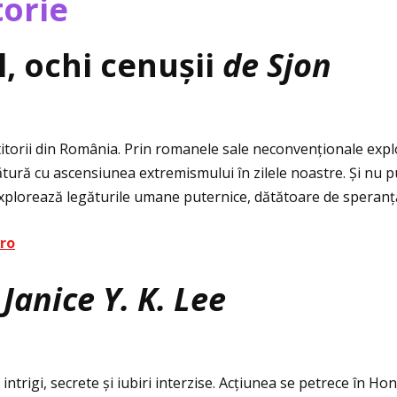
torie
, ochi cenușii
de Sjon
cititorii din România. Prin romanele sale neconvenţionale ex
ură cu ascensiunea extremismului în zilele noastre. Şi nu put
explorează legăturile umane puternice, dătătoare de speranţ
.ro
 Janice Y. K. Lee
ntrigi, secrete și iubiri interzise. Acţiunea se petrece în Hon