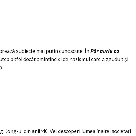
plorează subiecte mai puţin cunoscute. În
P
ă
r auriu ca
ea altfel decât amintind și de nazismul care a zguduit și
ă.
g Kong-ul din anii ’40. Vei descoperi lumea înaltei societăţi