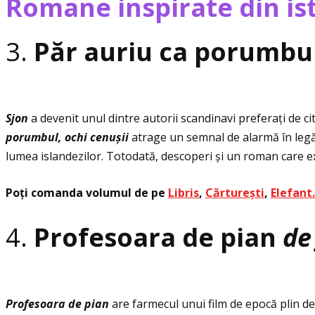
Romane inspirate din is
3.
Păr auriu ca porumbul
Sjon
a devenit unul dintre autorii scandinavi preferaţi de 
porumbul, ochi cenu
ș
ii
atrage un semnal de alarmă în legăt
lumea islandezilor. Totodată, descoperi și un roman care 
Poţi comanda volumul de pe
Libris
,
Cărturești
,
Elefant
4.
Profesoara de pian
de
Profesoara de pian
are farmecul unui film de epocă plin de i