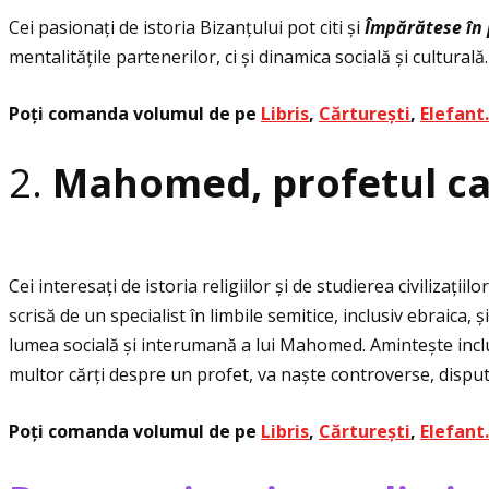
Cei pasionaţi de istoria Bizanţului pot citi și
Î
mp
ă
r
ă
tese
î
n
mentalităţile partenerilor, ci și dinamica socială și culturală.
Poţi comanda volumul de pe
Libris
,
Cărturești
,
Elefant
2.
Mahomed, profetul c
Cei interesaţi de istoria religiilor și de studierea civilizaţiilo
scrisă de un specialist în limbile semitice, inclusiv ebraica, și
lumea socială și interumană a lui Mahomed. Amintește inclusi
multor cărţi despre un profet, va naște controverse, dispute
Poţi comanda volumul de pe
Libris
,
Cărturești
,
Elefant