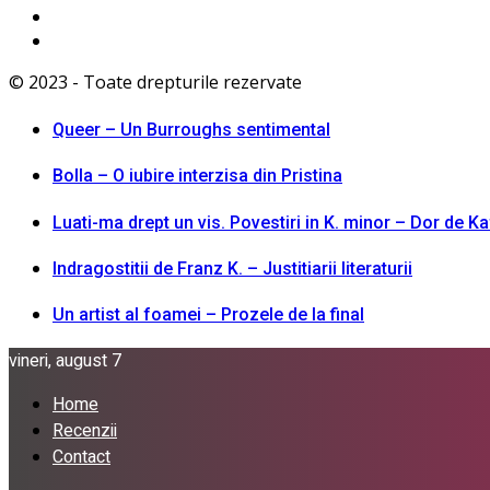
© 2023 - Toate drepturile rezervate
Queer – Un Burroughs sentimental
Bolla – O iubire interzisa din Pristina
Luati-ma drept un vis. Povestiri in K. minor – Dor de K
Indragostitii de Franz K. – Justitiarii literaturii
Un artist al foamei – Prozele de la final
vineri, august 7
Home
Recenzii
Contact