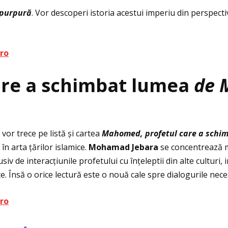
 purpur
ă
. Vor descoperi istoria acestui imperiu din perspecti
.ro
are a schimbat lumea
de 
r vor trece pe listă și cartea
Mahomed, profetul care a schi
 în arta ţărilor islamice.
Mohamad Jebara
se concentrează m
v de interacţiunile profetului cu înţeleptii din alte culturi,
. Însă o orice lectură este o nouă cale spre dialogurile nece
.ro