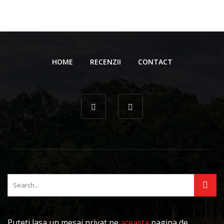
HOME
RECENZII
CONTACT
Puteti lasa un mesaj privat pe
aceasta
pagina de