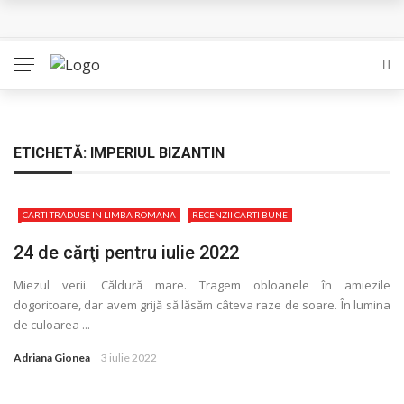
Queer – Un Burroughs sentimental
Bolla – O iubire interzisa din Pristina
Luati-ma drept un vis. Povestiri in K. minor – Dor de Kafka
Indragostitii de Franz K. – Justitiarii literaturii
ETICHETĂ:
IMPERIUL BIZANTIN
Un artist al foamei – Prozele de la final
CARTI TRADUSE IN LIMBA ROMANA
RECENZII CARTI BUNE
24 de cărţi pentru iulie 2022
Miezul verii. Căldură mare. Tragem obloanele în amiezile
dogoritoare, dar avem grijă să lăsăm câteva raze de soare. În lumina
de culoarea ...
Adriana Gionea
3 iulie 2022