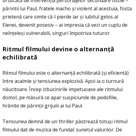
bruscată de intervenţia personajelor secundare ostile –
părintii lui Paul, fratele macho și violent al acestuia, fosta
prietenă care simte că-l pierde iar și iubitul gelos al
Elenei, devenit posesiv – ai impresia că vezi un cuplu de
neînţeleși vulnerabili, singuri împotriva tuturor.
Ritmul filmului devine o alternan
ţă
echilibrat
ă
Ritmul filmului este o alternanţă echilibrată (și eficientă)
între acalmie și tensiunea explozivă. Apoi ia o turnură
năucitoare. Încep izbucinirile impetuoase ale ritmului
domol, pe măsură ce apar suspiciunile de pedofilie,
hrănite de părinţii grijulii ai lui Paul.
Tensiunea demnă de un thriller păstrează totuși ritmul
filmului dat de muzica de fundal: sunetul valurilor. De