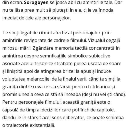
din ecran.
Sorogoyen
se joacă abil cu amintirile tale. Dar
nu te lăsa prea mult să plutești în ele, ci le va înnoda
imediat de cele ale personajelor.
Te simţi legat de ritmul afectiv al personajelor prin
amintirile revigorate de cadrele filmului. Vizualul degajă
mirosul mării. Zgândăre memoria tactilă concentrată în
amintirea despre semnficaţiile simbolice subiective
asociate acelui frison ce străbate pielea uscată de soare
și liniștită apoi de atingerea brizei la apus și induce
voluptatea melancoliei de la finalul verii, când te simţi la
graniţa dintre ceva ce s-a sfârșit pentru totdeauna și
promisiunea a ceva ce stă să înceapă (deși nu vei ști când).
Pentru personajele filmului, această graniţă este o
capsulă de timp al deciziilor care pot închide capitole,
dându-le în sfârșit acel sens eliberator, ce poate schimba
o traiectorie existenţială.