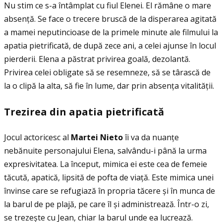
Nu stim ce s-a întâmplat cu fiul Elenei. El rămâne o mare
absenţă. Se face o trecere bruscă de la disperarea agitată
a mamei neputincioase de la primele minute ale filmului la
apatia pietrificată, de după zece ani, a celei ajunse în locul
pierderii. Elena a păstrat privirea goală, dezolantă.
Privirea celei obligate să se resemneze, să se târască de
la o clipă la alta, să fie în lume, dar prin absenţa vitalităţii.
Trezirea din apatia pietrificat
ă
Jocul actoricesc al
Martei Nieto
îi va da nuanţe
nebănuite personajului Elena, salvându-i până la urma
expresivitatea. La început, mimica ei este cea de femeie
tăcută, apatică, lipsită de pofta de viaţă. Este mimica unei
învinse care se refugiază în propria tăcere și în munca de
la barul de pe plajă, pe care îl și administrează. Într-o zi,
se trezește cu Jean, chiar la barul unde ea lucrează.