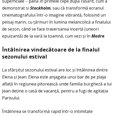
superficiale – până în primele clipe după răsărit, cum a
demonstrat si
Stockholm
, sau că transformă ecranul
cinematografului într-o imagine vibrantă, folosind un
peisaj marin, cu ţărmuri în lumina melancolică a finalului
de sezon, când se face traversarea incertă (uneori
epuizantă) de la vară la toamnă, cum vezi și în
Madre
.
Î
nt
â
lnirea vindec
ă
toare de la finalul
sezonului estival
La sfârșitul sezonului estival are loc și întâlnirea dintre
Elena și Jean. Elena este anjagata unui bar de pe plaja
aflată în regiunea pitorească unde familia burgheză a lui
Jean deţine o casă de vacanţă, pentru a fugi de agitaţia
Parisului.
Întâlnirea se transformă rapid într-o intimitate