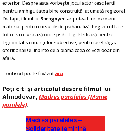
exterior. Despre asta vorbește jocul actoricesc fertil
pentru ambiguitatea bine construită, asumată regizoral.
De fapt, filmul lui
Sorogoyen
ar putea fi un excelent
material pentru cursurile de psihanaliză. Regizorul face
tot ceea ce visează orice psiholog. Pledează pentru
legitimitatea nuanţelor subiective, pentru acel răgaz
oferit analizei înainte de a blama ceea ce vezi doar din
afară.
Trailerul
poate fi văzut
aici
.
Poţi citi și articolul despre filmul lui
Almodovar,
Madres paralelas (Mame
paralele)
.
Madres paralelas –
Solidaritate feminină