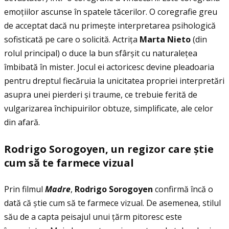
emoţiilor ascunse în spatele tăcerilor. O coregrafie greu
de acceptat dacă nu primește interpretarea psihologică
sofisticată pe care o solicită. Actriţa
Marta Nieto
(din
rolul principal) o duce la bun sfârșit cu naturaleţea
îmbibată în mister. Jocul ei actoricesc devine pleadoaria
pentru dreptul fiecăruia la unicitatea propriei interpretări
asupra unei pierderi și traume, ce trebuie ferită de
vulgarizarea închipuirilor obtuze, simplificate, ale celor
din afară.
Rodrigo Sorogoyen, un regizor care
ș
tie
cum s
ă
te farmece vizual
Prin filmul
Madre
,
Rodrigo Sorogoyen
confirmă încă o
dată că
știe cum să te farmece vizual. De asemenea, stilul
său de a capta peisajul unui ţărm pitoresc este