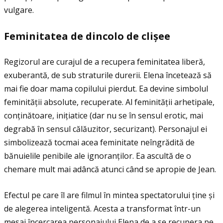
vulgare.
Feminitatea de dincolo de cli
ș
ee
Regizorul are curajul de a recupera feminitatea liberă,
exuberantă, de sub straturile durerii. Elena încetează să
mai fie doar mama copilului pierdut. Ea devine simbolul
feminităţii absolute, recuperate. Al feminităţii arhetipale,
conţinătoare, iniţiatice (dar nu se în sensul erotic, mai
degrabă în sensul călăuzitor, securizant). Personajul ei
simbolizează tocmai acea feminitate neîngrădită de
bănuielile penibile ale ignoranţilor. Ea ascultă de o
chemare mult mai adâncă atunci când se apropie de Jean.
Efectul pe care îl are filmul în mintea spectatorului ţine și
de alegerea inteligentă. Acesta a transformat într-un
mesaj încercarea personajului Elena de a se recupera pe