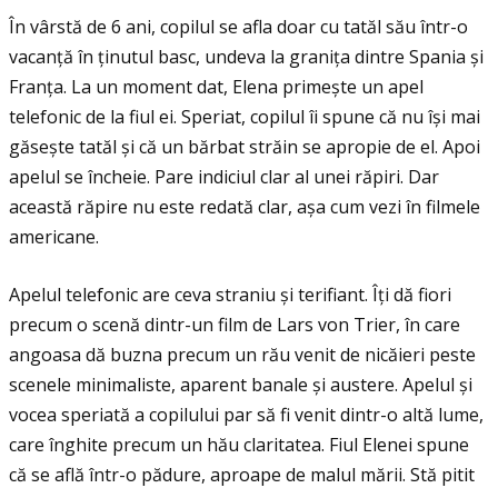
În vârstă de 6 ani, copilul se afla doar cu tatăl său într-o
vacanţă în ţinutul basc, undeva la graniţa dintre Spania și
Franţa. La un moment dat, Elena primește un apel
telefonic de la fiul ei. Speriat, copilul îi spune că nu își mai
găsește tatăl și că un bărbat străin se apropie de el. Apoi
apelul se încheie. Pare indiciul clar al unei răpiri. Dar
această răpire nu este redată clar, așa cum vezi în filmele
americane.
Apelul telefonic are ceva straniu și terifiant. Îţi dă fiori
precum o scenă dintr-un film de Lars von Trier, în care
angoasa dă buzna precum un rău venit de nicăieri peste
scenele minimaliste, aparent banale și austere. Apelul și
vocea speriată a copilului par să fi venit dintr-o altă lume,
care înghite precum un hău claritatea. Fiul Elenei spune
că se află într-o pădure, aproape de malul mării. Stă pitit