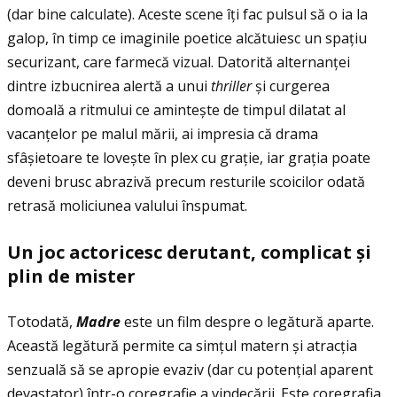
(dar bine calculate). Aceste scene îţi fac pulsul să o ia la
galop, în timp ce imaginile poetice alcătuiesc un spaţiu
securizant, care farmecă vizual. Datorită alternanţei
dintre izbucnirea alertă a unui
thriller
și curgerea
domoală a ritmului ce amintește de timpul dilatat al
vacanţelor pe malul mării, ai impresia că drama
sfâșietoare te lovește în plex cu graţie, iar graţia poate
deveni brusc abrazivă precum resturile scoicilor odată
retrasă moliciunea valului înspumat.
Un joc actoricesc derutant, complicat
ș
i
plin de mister
Totodată,
Madre
este un film despre o legătură aparte.
Această legătură permite ca simţul matern și atracţia
senzuală să se apropie evaziv (dar cu potenţial aparent
devastator) într-o coregrafie a vindecării. Este coregrafia