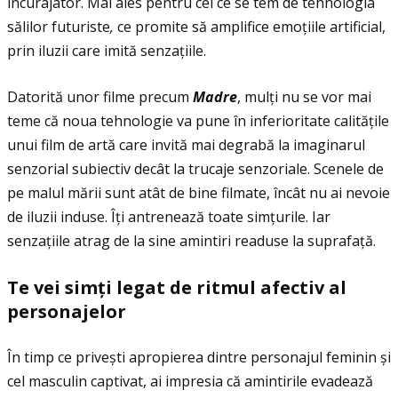
încurajator. Mai ales pentru cei ce se tem de tehnologia
sălilor futuriste
,
ce promite să amplifice emoţiile artificial,
prin iluzii care imită senzaţiile.
Datorită unor filme precum
Madre
, mulţi nu se vor mai
teme că noua tehnologie va pune în inferioritate calităţile
unui film de artă care invită mai degrabă la imaginarul
senzorial subiectiv decât la trucaje senzoriale. Scenele de
pe malul mării sunt atât de bine filmate, încât nu ai nevoie
de iluzii induse. Îţi antrenează toate simţurile. Iar
senzaţiile atrag de la sine amintiri readuse la suprafaţă.
Te vei sim
ţ
i legat de ritmul afectiv al
personajelor
În timp ce privești apropierea dintre personajul feminin și
cel masculin captivat, ai impresia că amintirile evadează