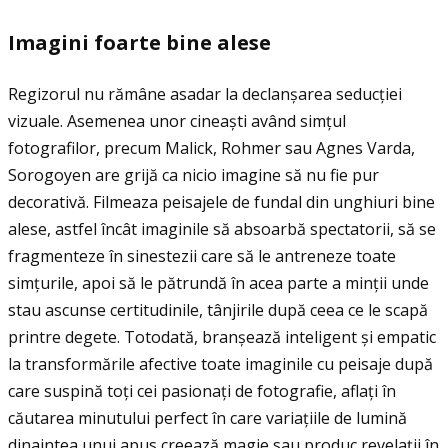
Imagini foarte bine alese
Regizorul nu rămâne asadar la declanșarea seducţiei
vizuale. Asemenea unor cineaști având simţul
fotografilor, precum Malick, Rohmer sau Agnes Varda,
Sorogoyen are grijă ca nicio imagine să nu fie pur
decorativă. Filmeaza peisajele de fundal din unghiuri bine
alese, astfel încât imaginile să absoarbă spectatorii, să se
fragmenteze în sinestezii care să le antreneze toate
simţurile, apoi să le pătrundă în acea parte a minţii unde
stau ascunse certitudinile, tânjirile după ceea ce le scapă
printre degete. Totodată, branșează inteligent și empatic
la transformările afective toate imaginile cu peisaje după
care suspină toţi cei pasionaţi de fotografie, aflaţi în
căutarea minutului perfect în care variaţiile de lumină
dinaintea unui apus creează magie sau produc revelaţii în