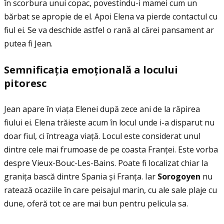
în scorbura unui copac, povestindu-i mamei cum un
bărbat se apropie de el. Apoi Elena va pierde contactul cu
fiul ei. Se va deschide astfel o rană al cărei pansament ar
putea fi Jean.
Semnifica
ţ
ia emo
ţ
ional
ă
a locului
pitoresc
Jean apare în viaţa Elenei după zece ani de la răpirea
fiului ei. Elena trăieste acum în locul unde i-a disparut nu
doar fiul, ci întreaga viaţă. Locul este considerat unul
dintre cele mai frumoase de pe coasta Franţei. Este vorba
despre Vieux-Bouc-Les-Bains. Poate fi localizat chiar la
graniţa bască dintre Spania și Franţa. Iar
Sorogoyen
nu
ratează ocaziile în care peisajul marin, cu ale sale plaje cu
dune, oferă tot ce are mai bun pentru pelicula sa.