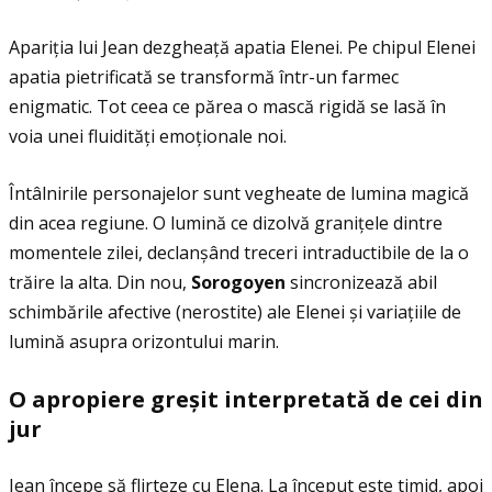
Apariţia lui Jean dezgheaţă apatia Elenei. Pe chipul Elenei
apatia pietrificată se transformă într-un farmec
enigmatic. Tot ceea ce părea o mască rigidă se lasă în
voia unei fluidităţi emoţionale noi.
Întâlnirile personajelor sunt vegheate de lumina magică
din acea regiune. O lumină ce dizolvă graniţele dintre
momentele zilei, declanșând treceri intraductibile de la o
trăire la alta. Din nou,
Sorogoyen
sincronizează abil
schimbările afective (nerostite) ale Elenei și variaţiile de
lumină asupra orizontului marin.
O apropiere gre
ș
it interpretat
ă
de cei din
jur
Jean începe să flirteze cu Elena. La început este timid, apoi