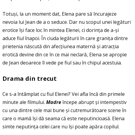
Totuși, la un moment dat, Elena pare să încurajeze
nevoia lui Jean de a o seduce. Dar nu scopul unei legături
erotice își face loc în mintea Elenei, ci dorinţa de a-și
aduce fiul înapoi. În ciuda legăturii în care graniţa dintre
prietenia născută din afecţiunea maternă și atracţia
erotică devine din ce în ce mai neclară, Elena se apropie
de Jean deoarece îl vede pe fiul sau în chipul acestuia.
Drama din trecut
Ce s-a întâmplat cu fiul Elenei? Vei afla încă din primele
minute ale filmului.
Madre
începe abrupt și intempestiv
cu una dintre cele mai bune și cutremurătoare scene în
care o mamă își dă seama că este neputincioasă. Elena
simte neputinţa celei care nu își poate apăra copilul.