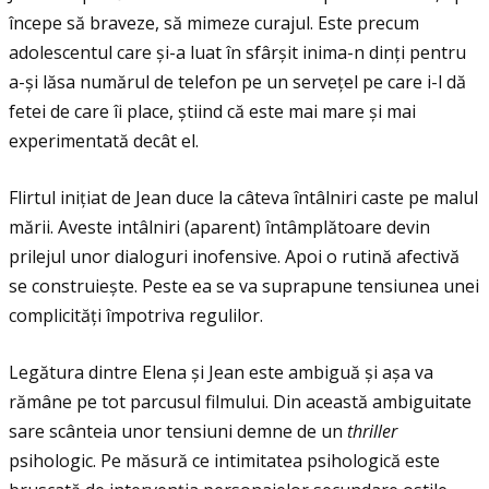
începe să braveze, să mimeze curajul. Este precum
adolescentul care și-a luat în sfârșit inima-n dinţi pentru
a-și lăsa numărul de telefon pe un serveţel pe care i-l dă
fetei de care îi place, știind că este mai mare și mai
experimentată decât el.
Flirtul iniţiat de Jean duce la câteva întâlniri caste pe malul
mării. Aveste intâlniri (aparent) întâmplătoare devin
prilejul unor dialoguri inofensive. Apoi o rutină afectivă
se construiește. Peste ea se va suprapune tensiunea unei
complicităţi împotriva regulilor.
Legătura dintre Elena și Jean este ambiguă și așa va
rămâne pe tot parcusul filmului. Din această ambiguitate
sare scânteia unor tensiuni demne de un
thriller
psihologic. Pe măsură ce intimitatea psihologică este