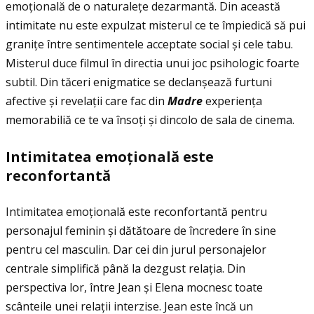
emoţională de o naturaleţe dezarmantă. Din această
intimitate nu este expulzat misterul ce te împiedică să pui
graniţe între sentimentele acceptate social și cele tabu.
Misterul duce filmul în directia unui joc psihologic foarte
subtil. Din tăceri enigmatice se declanșează furtuni
afective și revelaţii care fac din
Madre
experienţa
memorabiliă ce te va însoţi și dincolo de sala de cinema.
Intimitatea emo
ţ
ional
ă
este
reconfortant
ă
Intimitatea emoţională este reconfortantă pentru
personajul feminin și dătătoare de încredere în sine
pentru cel masculin. Dar cei din jurul personajelor
centrale simplifică până la dezgust relaţia. Din
perspectiva lor, între Jean și Elena mocnesc toate
scânteile unei relaţii interzise. Jean este încă un