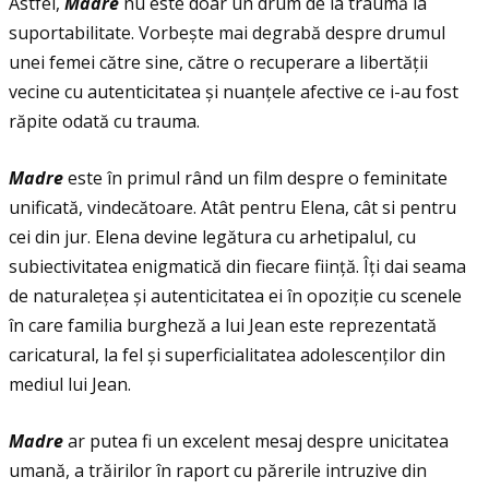
Astfel,
Madre
nu este doar un drum de la traumă la
suportabilitate. Vorbește mai degrabă despre drumul
unei femei către sine, către o recuperare a libertăţii
vecine cu autenticitatea și nuanţele afective ce i-au fost
răpite odată cu trauma.
Madre
este în primul rând un film despre o feminitate
unificată, vindecătoare. Atât pentru Elena, cât si pentru
cei din jur. Elena devine legătura cu arhetipalul, cu
subiectivitatea enigmatică din fiecare fiinţă. Îţi dai seama
de naturaleţea și autenticitatea ei în opoziţie cu scenele
în care familia burgheză a lui Jean este reprezentată
caricatural, la fel și superficialitatea adolescenţilor din
mediul lui Jean.
Madre
ar putea fi un excelent mesaj despre unicitatea
umană, a trăirilor în raport cu părerile intruzive din