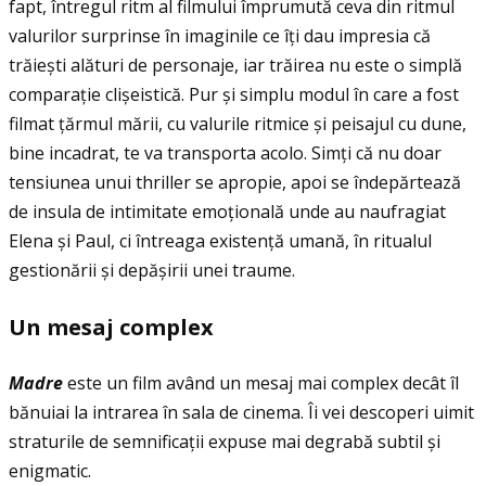
fapt, întregul ritm al filmului împrumută ceva din ritmul
valurilor surprinse în imaginile ce îţi dau impresia că
trăiești alături de personaje, iar trăirea nu este o simplă
comparaţie clișeistică. Pur și simplu modul în care a fost
filmat ţărmul mării, cu valurile ritmice și peisajul cu dune,
bine incadrat, te va transporta acolo. Simţi că nu doar
tensiunea unui thriller se apropie, apoi se îndepărtează
de insula de intimitate emoţională unde au naufragiat
Elena și Paul, ci întreaga existenţă umană, în ritualul
gestionării și depășirii unei traume.
Un mesaj complex
Madre
este un film având un mesaj mai complex decât îl
bănuiai la intrarea în sala de cinema. Îi vei descoperi uimit
straturile de semnificaţii expuse mai degrabă subtil și
enigmatic.