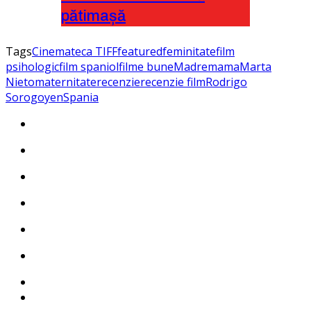
pătimașă
Tags
Cinemateca TIFF
featured
feminitate
film
psihologic
film spaniol
filme bune
Madre
mama
Marta
Nieto
maternitate
recenzie
recenzie film
Rodrigo
Sorogoyen
Spania