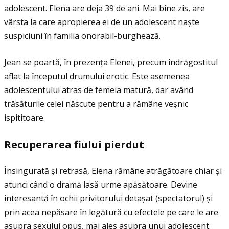
adolescent. Elena are deja 39 de ani. Mai bine zis, are
vârsta la care apropierea ei de un adolescent naște
suspiciuni în familia onorabil-burghează.
Jean se poartă, în prezenţa Elenei, precum îndrăgostitul
aflat la începutul drumului erotic. Este asemenea
adolescentului atras de femeia matură, dar având
trăsăturile celei născute pentru a rămâne veșnic
ispititoare.
Recuperarea fiului pierdut
Însingurată și retrasă, Elena rămâne atrăgătoare chiar și
atunci când o dramă lasă urme apăsătoare. Devine
interesantă în ochii privitorului detașat (spectatorul) și
prin acea nepăsare în legătură cu efectele pe care le are
asupra sexului opus, mai ales asupra unui adolescent.