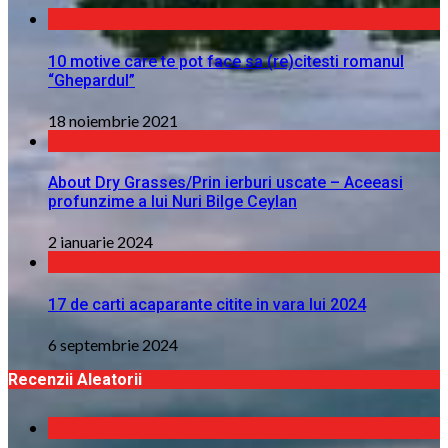
10 motive care te pot face sa (re)citesti romanul
“Ghepardul”
18 noiembrie 2021
About Dry Grasses/Prin ierburi uscate – Aceeasi
profunzime a lui Nuri Bilge Ceylan
2 ianuarie 2024
17 de carti acaparante citite in vara lui 2024
6 septembrie 2024
Recenzii Aleatorii