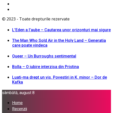
© 2023 - Toate drepturile rezervate
L’Eden a I’aube – Cautarea unor orizonturi mai sigure
The Man Who Sold Air in the Holy Land – Generatia
care poate vindeca
Queer – Un Burroughs sentimental
Bolla – O iubire interzisa din Pristina
Luati-ma drept un vis. Povestiri in K. minor – Dor de
Kafka
sâmbătă, august 8
Home
Recenzii