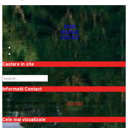
HOME
RECENZII
CONTACT
Cautare in site
Informatii Contact
Puteti lasa un mesaj privat pe
aceasta
pagina de
facebook dedicata
Cele mai vizualizate