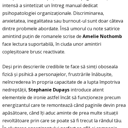
intensă a sintetizat un întreg manual dedicat
psihopatologiei organizaţionale. Discriminarea,
anxietatea, inegalitatea sau burnout-ul sunt doar câteva
dintre probmele abordate. Însă umorul cu note satirice
amintind puţin de romanele scrise de
Amelie Nothomb
face lectura suportabilă, în ciuda unor amintiri
copleșitoare brusc reactivate.
Deși prin descrierile credibile te face să simţi oboseala
fizică și psihică a personajelor, frustrările înăbușite,
neîncrederea în propria capacitate de a lupta împotriva
nedreptăţii,
Stephanie Dupays
introduce atent
elementele de ironie astfel încât să funcţioneze precum
energizantul care te remontează când paginile devin prea
apăsătoare, când îţi aduc aminte de prea multe situaţii
revoltătoare prin care se poate să fi trecut la rândul tău.