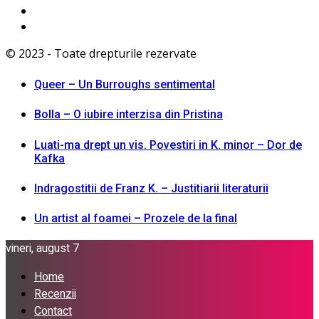
© 2023 - Toate drepturile rezervate
Queer – Un Burroughs sentimental
Bolla – O iubire interzisa din Pristina
Luati-ma drept un vis. Povestiri in K. minor – Dor de
Kafka
Indragostitii de Franz K. – Justitiarii literaturii
Un artist al foamei – Prozele de la final
vineri, august 7
Home
Recenzii
Contact