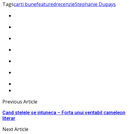
Tags
carti bune
featured
recenzie
Stephanie Dupays
Previous Article
Cand stelele se intuneca – Forta unui veritabil cameleon
literar
Next Article