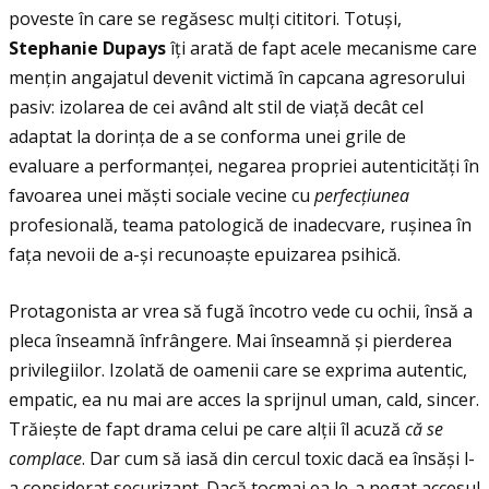
poveste în care se regăsesc mulţi cititori. Totuși,
Stephanie Dupays
îţi arată de fapt acele mecanisme care
menţin angajatul devenit victimă în capcana agresorului
pasiv: izolarea de cei având alt stil de viaţă decât cel
adaptat la dorinţa de a se conforma unei grile de
evaluare a performanţei, negarea propriei autenticităţi în
favoarea unei măști sociale vecine cu
perfec
ţ
iunea
profesională, teama patologică de inadecvare, rușinea în
faţa nevoii de a-și recunoaște epuizarea psihică.
Protagonista ar vrea să fugă încotro vede cu ochii, însă a
pleca înseamnă înfrângere. Mai înseamnă și pierderea
privilegiilor. Izolată de oamenii care se exprima autentic,
empatic, ea nu mai are acces la sprijnul uman, cald, sincer.
Trăiește de fapt drama celui pe care alţii îl acuză
c
ă
se
complace
. Dar cum să iasă din cercul toxic dacă ea însăși l-
a considerat securizant. Dacă tocmai ea le-a negat accesul