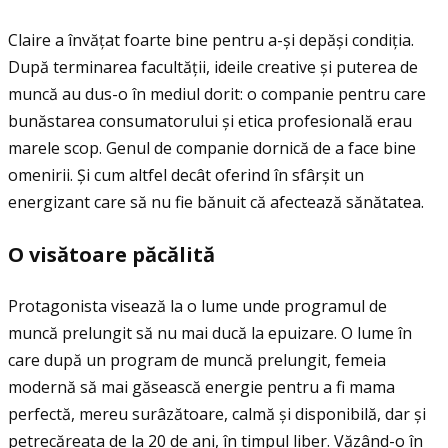
Claire a învăţat foarte bine pentru a-și depăși condiţia.
După terminarea facultăţii, ideile creative și puterea de
muncă au dus-o în mediul dorit: o companie pentru care
bunăstarea consumatorului și etica profesională erau
marele scop. Genul de companie dornică de a face bine
omenirii. Şi cum altfel decât oferind în sfârșit un
energizant care să nu fie bănuit că afectează sănătatea.
O vis
ă
toare p
ă
c
ă
lit
ă
Protagonista visează la o lume unde programul de
muncă prelungit să nu mai ducă la epuizare. O lume în
care după un program de muncă prelungit, femeia
modernă să mai găsească energie pentru a fi mama
perfectă, mereu surâzătoare, calmă și disponibilă, dar și
petrecăreaţa de la 20 de ani, în timpul liber. Văzând-o în