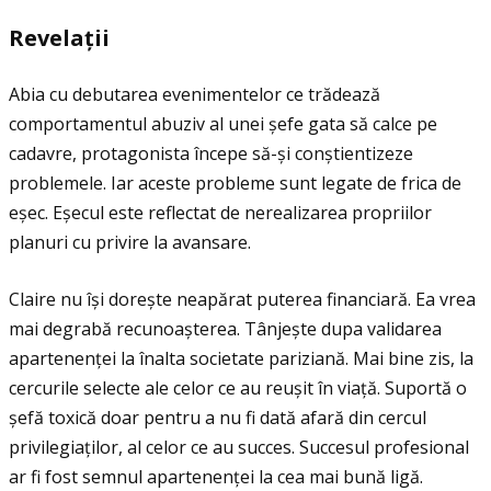
Revela
ţ
ii
Abia cu debutarea evenimentelor ce trădează
comportamentul abuziv al unei șefe gata să calce pe
cadavre, protagonista începe să-și conștientizeze
problemele. Iar aceste probleme sunt legate de frica de
eșec. Eșecul este reflectat de nerealizarea propriilor
planuri cu privire la avansare.
Claire nu își dorește neapărat puterea financiară. Ea vrea
mai degrabă recunoașterea. Tânjește dupa validarea
apartenenţei la înalta societate pariziană. Mai bine zis, la
cercurile selecte ale celor ce au reușit în viaţă. Suportă o
șefă toxică doar pentru a nu fi dată afară din cercul
privilegiaţilor, al celor ce au succes. Succesul profesional
ar fi fost semnul apartenenţei la cea mai bună ligă.