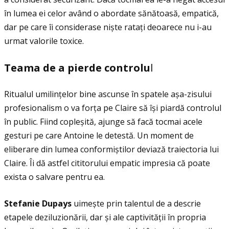
în lumea ei celor având o abordate sănătoasă, empatică,
dar pe care îi considerase niște rataţi deoarece nu i-au
urmat valorile toxice.
Teama de a pierde controlu
l
Ritualul umilinţelor bine ascunse în spatele așa-zisului
profesionalism o va forţa pe Claire să își piardă controlul
în public. Fiind copleșită, ajunge să facă tocmai acele
gesturi pe care Antoine le detestă. Un moment de
eliberare din lumea conformiștilor deviază traiectoria lui
Claire. Îi dă astfel cititorului empatic impresia că poate
exista o salvare pentru ea.
Stefanie Dupays
uimește prin talentul de a descrie
etapele deziluzionării, dar și ale captivităţii în propria