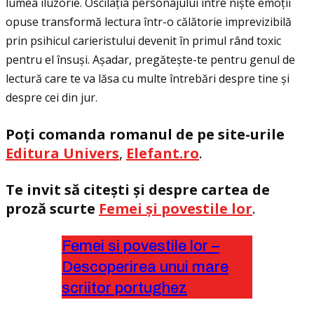
lumea iluzorie. Oscilaţia personajului între niște emoţii
opuse transformă lectura într-o călătorie imprevizibilă
prin psihicul carieristului devenit în primul rând toxic
pentru el însuși. Așadar, pregătește-te pentru genul de
lectură care te va lăsa cu multe întrebări despre tine și
despre cei din jur.
Poţi comanda romanul de pe
site-urile
Editura
Univers
,
Elefant.ro
.
Te invit să citești și despre cartea de
proză scurte
Femei și povestile lor
.
Femei si povestile lor –
Descoperirea unui mare
scriitor portughez