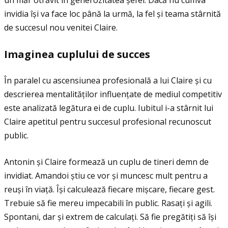
un măr otrăvit în generozitatea șefei. Dacă nu cumva
invidia își va face loc până la urmă, la fel și teama stârnită
de succesul nou venitei Claire.
Imaginea cuplului de succes
În paralel cu ascensiunea profesională a lui Claire și cu
descrierea mentalităţilor influenţate de mediul competitiv
este analizată legătura ei de cuplu. Iubitul i-a stârnit lui
Claire apetitul pentru succesul profesional recunoscut
public.
Antonin și Claire formează un cuplu de tineri demn de
invidiat. Amandoi știu ce vor și muncesc mult pentru a
reuși în viaţă. Își calculează fiecare mișcare, fiecare gest.
Trebuie să fie mereu impecabili în public. Rasaţi și agili.
Spontani, dar și extrem de calculaţi. Să fie pregătiţi să își