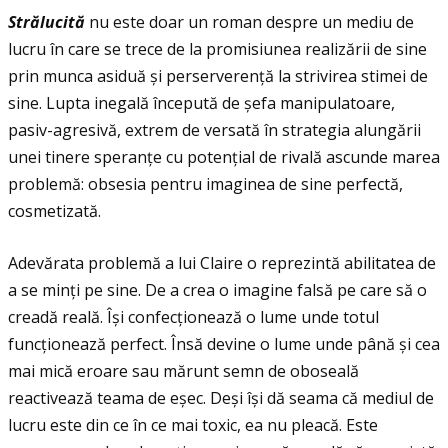
Str
ă
lucit
ă
nu este doar un roman despre un mediu de
lucru în care se trece de la promisiunea realizării de sine
prin munca asiduă și perserverenţă la strivirea stimei de
sine. Lupta inegală începută de șefa manipulatoare,
pasiv-agresivă, extrem de versată în strategia alungării
unei tinere speranţe cu potenţial de rivală ascunde marea
problemă: obsesia pentru imaginea de sine perfectă,
cosmetizată.
Adevărata problemă a lui Claire o reprezintă abilitatea de
a se minţi pe sine. De a crea o imagine falsă pe care să o
creadă reală. Își confecţionează o lume unde totul
funcţionează perfect. Însă devine o lume unde până și cea
mai mică eroare sau mărunt semn de oboseală
reactivează teama de eșec. Deși își dă seama că mediul de
lucru este din ce în ce mai toxic, ea nu pleacă. Este