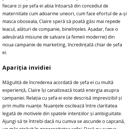
fiecare zi pe șefa ei abia întoarsă din concediul de
maternitate cum adoarme uneori, cum face efortul de a-și
masca oboseala, Claire speră să poată găsi mai repede
leacul, alături de companie, bineînţeles. Așadar, face o
adevărată misiune de salvare (a femeii moderne) din
noua campanie de marketing, încredinţată chiar de șefa
ei.
Apari
ţ
ia invidiei
Măgulită de încrederea acordată de șefa ei cu multă
experienţă, Claire își canalizează toată energia asupra
campaniei. Relaţia cu șefa ei este descrisă imprevizibil și
prin multe nuanţe. Nuanţele oscilează între claritatea
legată de motivele din spatele intenţiilor și ambiguitate.
Ajungi să te întrebi dacă nu cumva se ascunde o capcană,