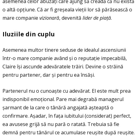
asemenea celor abuzaţi care ajung să creadă că nu există
o altă opţiune. Că ar fi greșeala vieţii lor să părăsească o
mare companie
vizionar
ă
, devenită
lider de
pia
ţă
.
Iluziile din cuplu
Asemenea multor tinere seduse de idealul ascensiunii
într-o mare companie având și o reputaţie impecabilă,
Claire își ascunde adevăratele trăiri. Devine o străină
pentru partener, dar și pentru ea însăși.
Partenerul nu o cunoaște cu adevărat. El este mult prea
indisponibil emoţional. Pare mai degrabă managerul
șarmant de la care o tânără angajată așteaptă o
confirmare. Așadar, în faţa iubitului (considerat) perfect,
ea avusese grijă să nu pară o ratată. Trebuia să fie
demnă pentru tânărul ce acumulase reușite după reușite.