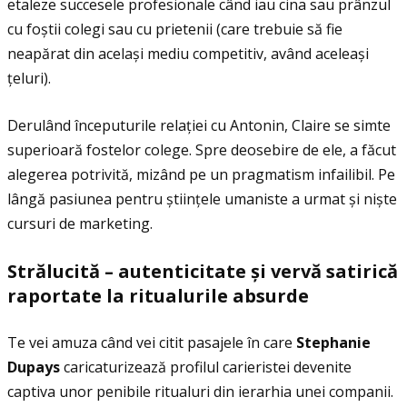
etaleze succesele profesionale când iau cina sau prânzul
cu foștii colegi sau cu prietenii (care trebuie să fie
neapărat din același mediu competitiv, având aceleași
ţeluri).
Derulând începuturile relaţiei cu Antonin, Claire se simte
superioară fostelor colege. Spre deosebire de ele, a făcut
alegerea potrivită, mizând pe un pragmatism infailibil. Pe
lângă pasiunea pentru știinţele umaniste a urmat și niște
cursuri de marketing.
Str
ă
lucit
ă
– autenticitate
ș
i verv
ă
satiric
ă
raportate la ritualurile absurde
Te vei amuza când vei citit pasajele în care
Stephanie
Dupays
caricaturizează profilul carieristei devenite
captiva unor penibile ritualuri din ierarhia unei companii.