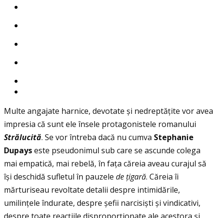
Multe angajate harnice, devotate și nedreptăţite vor avea
impresia că sunt ele însele protagonistele romanului
Strălucită
. Se vor întreba dacă nu cumva
Stephanie
Dupays
este pseudonimul sub care se ascunde colega
mai empatică, mai rebelă, în faţa căreia aveau curajul să
își deschidă sufletul în pauzele
de ţigară
. Căreia îi
mărturiseau revoltate detalii despre intimidările,
umilinţele îndurate, despre șefii narcisiști și vindicativi,
despre toate reacţiile disproporţionate ale acestora și