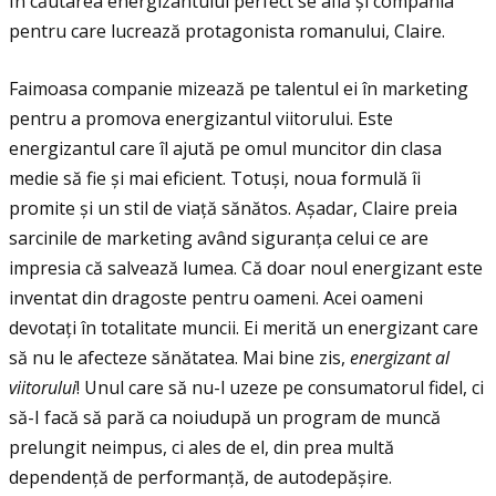
În căutarea energizantului perfect se află și compania
pentru care lucrează protagonista romanului, Claire.
Faimoasa companie mizează pe talentul ei în marketing
pentru a promova energizantul viitorului. Este
energizantul care îl ajută pe omul muncitor din clasa
medie să fie și mai eficient. Totuși, noua formulă îi
promite și un stil de viaţă sănătos. Așadar, Claire preia
sarcinile de marketing având siguranţa celui ce are
impresia că salvează lumea. Că doar noul energizant este
inventat din dragoste pentru oameni. Acei oameni
devotaţi în totalitate muncii. Ei merită un energizant care
să nu le afecteze sănătatea. Mai bine zis,
energizant al
viitorului
! Unul care să nu-l uzeze pe consumatorul fidel, ci
să-I facă să pară ca noiudupă un program de muncă
prelungit neimpus, ci ales de el, din prea multă
dependenţă de performanţă, de autodepășire.