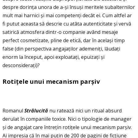
despre dorinţa unora de a-și însuși meritele subalternilor
mult mai harnici și mai competenţi decât ei. Cum altfel ar
fi putut aceasta să descrie cu atâta autenticitate și vervă
satirică atmosfera dintr-o companie având mesaje
perfect cosmetizate, pline de etică, dar în același timp
false (din perspectiva angajaţilor ademeniţi, lăudaţi
enorm la început, apoi exploataţi, epuizaţi și
desconsideraţi)?
Rotiţele unui mecanism parșiv
Romanul
Str
ă
lucit
ă
nu ratează nici un ritual absurd
derulat în companiile toxice. Nici o tipologie de manager
și de angajat care întreţin rotiţele unui mecanism parșiv.
Ai impresia că în mai puţin de 200 de pagini de ficţiune