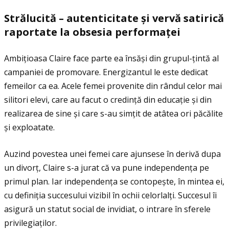
Str
ă
lucit
ă
– autenticitate
ș
i verv
ă
satiric
ă
raportate la obsesia performa
ţ
ei
Ambiţioasa Claire face parte ea însăși din grupul-ţintă al
campaniei de promovare. Energizantul le este dedicat
femeilor ca ea. Acele femei provenite din rândul celor mai
silitori elevi, care au facut o credinţă din educaţie și din
realizarea de sine și care s-au simţit de atâtea ori păcălite
și exploatate.
Auzind povestea unei femei care ajunsese în derivă dupa
un divorţ, Claire s-a jurat că va pune independenţa pe
primul plan. Iar independenţa se contopește, în mintea ei,
cu definiţia succesului vizibil în ochii celorlalţi. Succesul îi
asigură un statut social de invidiat, o intrare în sferele
privilegiaţilor.