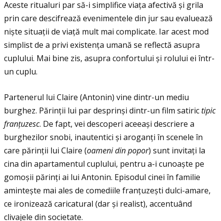
Aceste ritualuri par să-i simplifice viaţa afectivă și grila
prin care descifrează evenimentele din jur sau evaluează
niște situaţii de viaţă mult mai complicate. Iar acest mod
simplist de a privi existenţa umană se reflectă asupra
cuplului. Mai bine zis, asupra confortului și rolului ei într-
un cuplu.
Partenerul lui Claire (Antonin) vine dintr-un mediu
burghez. Părinţii lui par desprinși dintr-un film satiric
tipic
fran
ţ
uzesc
. De fapt, vei descoperi aceeași descriere a
burghezilor snobi, inautentici și aroganţi în scenele în
care părinţii lui Claire (
oameni din popor
) sunt invitaţi la
cina din apartamentul cuplului, pentru a-i cunoaște pe
gomoșii părinţi ai lui Antonin. Episodul cinei în familie
amintește mai ales de comediile franţuzești dulci-amare,
ce ironizează caricatural (dar și realist), accentuând
clivajele din societate.