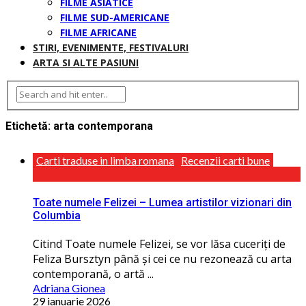
FILME ASIATICE
FILME SUD-AMERICANE
FILME AFRICANE
STIRI, EVENIMENTE, FESTIVALURI
ARTA SI ALTE PASIUNI
Etichetă:
arta contemporana
Carti traduse in limba romana
Recenzii carti bune
Toate numele Felizei – Lumea artistilor vizionari din
Columbia
Citind Toate numele Felizei, se vor lăsa cuceriţi de
Feliza Bursztyn până și cei ce nu rezonează cu arta
contemporană, o artă ...
Adriana Gionea
29 ianuarie 2026