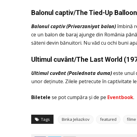
Balonul captiv/The Tied-Up Balloo
Balonul captiv (Privarzaniyat balon)
îmbină r
ce un balon de baraj ajunge din România până la
săteni devin bănuitori. Nu văd cu ochi buni apa
Ultimul cuv
ânt/The Last World (19
Ultimul cuv
ânt (Poslednata duma)
este unul 
unor deţinute. Zilele petrecute în captivitate 
Biletele
se pot cumpăra și de pe
Eventbook
.
Tags
Binka Jeliazkov
featured
filme