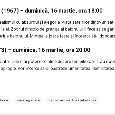
n (1967) –
duminic
ă, 16 martie, ora 18:00
ealismul cu absurdul și alegoria. Viaţa sătenilor dintr-un s
 ei. Zborul dincolo de graniţă al balonului îi face să se gând
riţia balonului. Mintea le joacă feste și încearcă să-l doboa
73) –
duminica, 16 martie, ora 20:00
dintre cele mai puternice filme despre femeile care s-au opus d
le apropie. Vor încerca să-și păstreze umanitatea, demnitatea 
 bune
mari regizoare
Retrospectiva Binka Jeliazkova