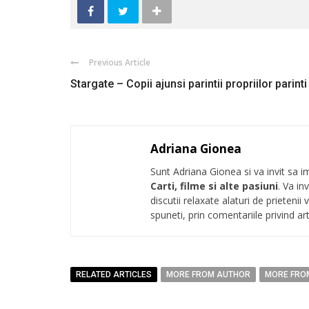
Previous Article
Stargate – Copii ajunsi parintii propriilor parinti
Adriana Gionea
Sunt Adriana Gionea si va invit sa im
Carti, filme si alte pasiuni
. Va in
discutii relaxate alaturi de prieten
spuneti, prin comentariile privind art
RELATED ARTICLES
MORE FROM AUTHOR
MORE FRO