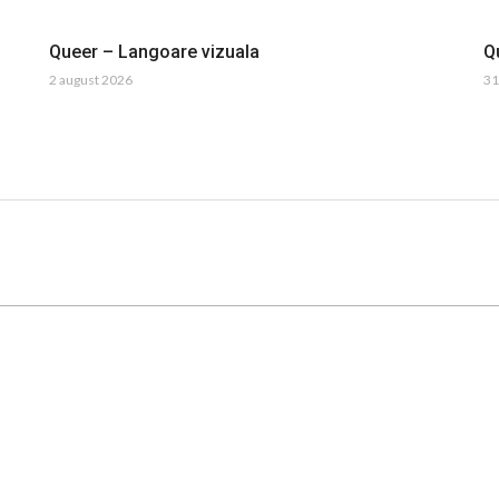
Queer – Langoare vizuala
Q
2 august 2026
31