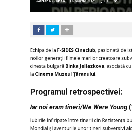
Adriana Gionea
14 martie 2025
0
Echipa de la
F-SIDES Cineclub
, pasionată de is
noilor generaţii filmele marilor creatoare su
cinesta bulgară
Binka Jeliazkova
, asociată cu
la
Cinema Muzeul
Ţăranului
.
Programul retrospectivei:
Iar noi eram tineri/We Were Young
(
Iubirile înfiripate între tinerii din Rezistenţa 
Mondial și aventurile unor tineri subversivi al