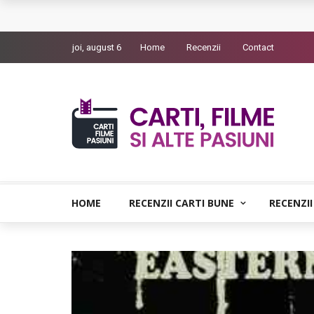
Queer – Un Burroughs sentimental
joi, august 6
Home
Recenzii
Contact
Bolla – O iubire interzisa din Pristina
Luati-ma drept un vis. Povestiri in K. minor – D
Indragostitii de Franz K. – Justitiarii literaturii
Un artist al foamei – Prozele de la final
HOME
RECENZII CARTI BUNE
RECENZII