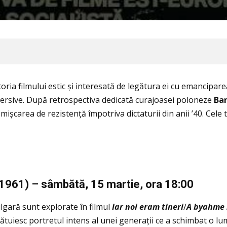
toria filmului estic și interesată de legătura ei cu emancipar
bversive. După retrospectiva dedicată curajoasei poloneze
Bar
 mișcarea de rezistenţă împotriva dictaturii din anii ’40. Cele 
1961) –
s
âmb
ăt
ă, 15 martie, ora 18:00
bulgară sunt explorate în filmul
Iar noi eram tineri
/
A byahme 
cătuiesc portretul intens al unei generaţii ce a schimbat o l