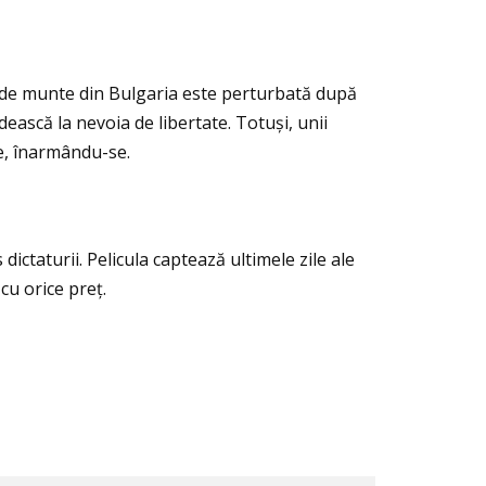
at de munte din Bulgaria este perturbată după
ească la nevoia de libertate. Totuși, unii
re, înarmându-se.
ictaturii. Pelicula captează ultimele zile ale
cu orice preţ.