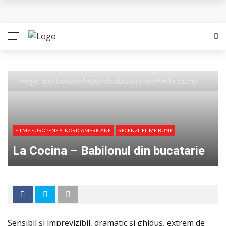
The Diamond Setter – Posibilitatea recuperarii unei lumi
L’Eden a I’aube – Cautarea unor orizonturi mai sigure
The Man Who Sold Air in the Holy Land – Generatia care
poate vindeca
image: Bad Unicorn/https://badunicorn.ro/film/la-cocina
Queer – Un Burroughs sentimental
Bolla – O iubire interzisa din Pristina
FILME EUROPENE SI NORD-AMERICANE
RECENZII FILME BUNE
La Cocina – Babilonul din bucatarie
Sensibil și imprevizibil, dramatic și ghiduș, extrem de