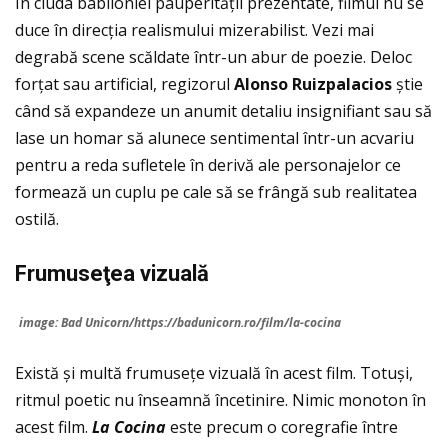
În ciuda babiloniei pauperităţii prezentate, filmul nu se
duce în direcția realismului mizerabilist. Vezi mai
degrabă scene scăldate într-un abur de poezie. Deloc
forțat sau artificial, regizorul
Alonso Ruizpalacios
știe
când să expandeze un anumit detaliu insignifiant sau să
lase un homar să alunece sentimental într-un acvariu
pentru a reda sufletele în derivă ale personajelor ce
formează un cuplu pe cale să se frângă sub realitatea
ostilă.
Frumuse
ţ
ea vizual
ă
image: Bad Unicorn/https://badunicorn.ro/film/la-cocina
Există și multă frumusețe vizuală în acest film. Totuși,
ritmul poetic nu înseamnă încetinire. Nimic monoton în
acest film.
La Cocina
este precum o coregrafie între