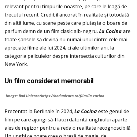
relevant pentru timpurile noastre, pe care le leagă de
trecutul recent. Credibil ancorat în realitate și totodată
din altă lume, cu scene peste care plutește o boare de
parfum demn de un film clasic alb-negru,
La Cocina
are
toate șansele să devină nu numai unul dintre cele mai
apreciate filme ale lui 2024, ci ale ultimilor ani, la
categoria peliculelor despre intersecţia culturilor din
New York.
Un film considerat memorabil
image: Bad Unicorn/https://badunicorn.ro/film/la-cocina
Prezentat la Berlinale în 2024,
La Cocina
este genul de
film pe care ajungi să-l lauzi datorită unghiului aparte
ales de regizor pentru a reda o realitate recognoscibilă.
Un unghi ce poate crea o breșă de magie, de