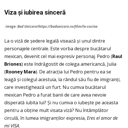
Viza
ș
i iubirea sincer
ă
image: Bad Unicorn/https://badunicorn.ro/film/la-cocina
La o viză de ședere legală visează și unul dintre
personajele centrale. Este vorba despre bucătarul
mexican, devenit cel mai expresiv personaj. Pedro (
Raul
Briones
) este îndrăgostit de colega americancă, Julia
(
Rooney Mara
). De atracţia lui Pedro pentru ea se
leagă și colegul acestuia, la rândul său fiu de imigranţi,
care investighează un furt. Nu cumva bucătarul
mexican Pedro a furat banii de care avea nevoie
disperată iubita lui? Şi nu cumva o iubește pe aceasta
pentru a obţine mult visata viză? Nu întâmplător
circulă, în lumea imigranţilor expresia,
Eres el amor de
mi VISA
.