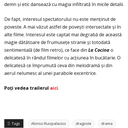
demn și etic dansează cu magia infiltrată în micile detalii.
De fapt, interesul spectatorului nu este menținut de
poveste. A mai văzut astfel de povești intersectate și în
alte filme. Interesul este captat mai degrabă de această
magie dătătoare de frumusețe stranie și totodată
sentimentală (de film retro), ce face din
La Cocina
o
delicatesă în rândul filmelor cu acțiunea în bucătarie. O
delicatesă ce împrumută ceva din melodramă și din
aerul nelumesc al unei parabole excentrice.
Po
ţ
i vedea trailerul
aici
.
Tags
Alonso Ruizpalacios
dragoste
drama