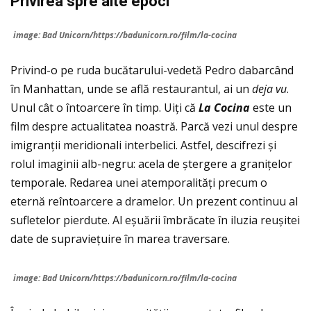
Privirea spre alte epoci
image: Bad Unicorn/https://badunicorn.ro/film/la-cocina
Privind-o pe ruda bucătarului-vedetă Pedro dabarcând
în Manhattan, unde se află restaurantul, ai un
deja vu
.
Unul cât o întoarcere în timp. Uiți că
La Cocina
este un
film despre actualitatea noastră. Parcă vezi unul despre
imigranții meridionali interbelici. Astfel, descifrezi și
rolul imaginii alb-negru: acela de ștergere a granițelor
temporale. Redarea unei atemporalităţi precum o
eternă reîntoarcere a dramelor. Un prezent continuu al
sufletelor pierdute. Al eșuării îmbrăcate în iluzia reușitei
date de supraviețuire în marea traversare.
image: Bad Unicorn/https://badunicorn.ro/film/la-cocina