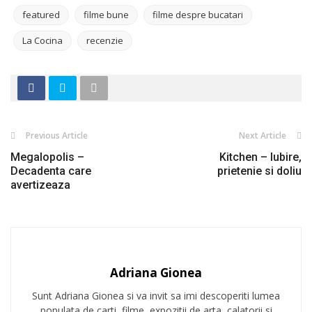
featured
filme bune
filme despre bucatari
La Cocina
recenzie
Previous Article
Next Article
Megalopolis –
Kitchen – Iubire,
Decadenta care
prietenie si doliu
avertizeaza
Adriana Gionea
Sunt Adriana Gionea si va invit sa imi descoperiti lumea
populata de carti, filme, expozitii de arta, calatorii si