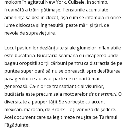
molcom în agitatul New York. Culisele, în schimb,
freamătă a trăiri pătimașe. Tensiunile acumulate
ameninţă să dea în clocot, așa cum se întâmplă în orice
lume dislocată și înghesuită, peste mări și ţări, de
nevoia de supravieţuire.
Locul pasiunilor dezlănţuite și ale glumelor inflamabile
este bucătăria. Bucătăria seamănă cu încăperea unde
băgau oropsiții sorții cărbuni pentru ca distracția de pe
puntea superioară să nu se oprească, spre desfătarea
pasagerilor ce au avut parte de o soartă mai
generoasă. Ca-n orice transatlantic al visurilor,
bucătăria este precum sala motoarelor
de
pe vremuri
. O
diversitate a pauperităţii. Se vorbește cu accent
mexican, marocan, de Bronx. Toți vor viza de ședere.
Acel document care să legitimeze reușita pe Tărâmul
Făgăduinței.