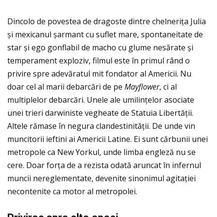
Dincolo de povestea de dragoste dintre chelneriţa Julia
și mexicanul șarmant cu suflet mare, spontaneitate de
star și ego gonflabil de macho cu glume nesărate și
temperament exploziv, filmul este în primul rând o
privire spre adevăratul mit fondator al Americii. Nu
doar cel al marii debarcări de pe
Mayflower
, ci al
multiplelor debarcări. Unele ale umilinţelor asociate
unei trieri darwiniste vegheate de Statuia Libertății.
Altele rămase în negura clandestinităţii. De unde vin
muncitorii ieftini ai Americii Latine. Ei sunt cărbunii unei
metropole ca New Yorkul, unde limba engleză nu se
cere. Doar forța de a rezista odată aruncat în infernul
muncii nereglementate, devenite sinonimul agitației
necontenite ca motor al metropolei.