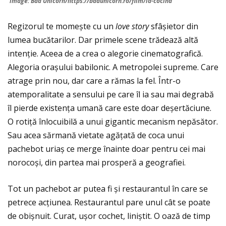
image: Bad Unicorn/https://badunicorn.ro/film/la-cocina
Regizorul te momește cu un
love story
sfâșietor din
lumea bucătarilor. Dar primele scene trădează altă
intenție. Aceea de a crea o alegorie cinematografică.
Alegoria orașului babilonic. A metropolei supreme. Care
atrage prin nou, dar care a rămas la fel. Într-o
atemporalitate a sensului pe care îl ia sau mai degrabă
îl pierde existența umană care este doar deșertăciune.
O rotiţă înlocuibilă a unui gigantic mecanism nepăsător.
Sau acea sărmană vietate agățată de coca unui
pachebot uriaș ce merge înainte doar pentru cei mai
norocoși, din partea mai prosperă a geografiei.
Tot un pachebot ar putea fi și restaurantul în care se
petrece acțiunea. Restaurantul pare unul cât se poate
de obișnuit. Curat, ușor cochet, liniștit. O oază de timp