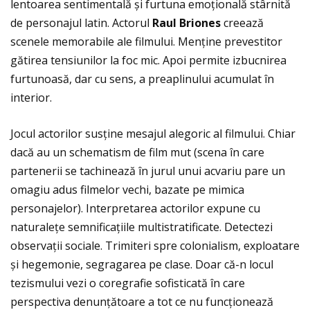
lentoarea sentimentală și furtuna emoțională stârnită
de personajul latin. Actorul
Raul Briones
creează
scenele memorabile ale filmului. Menţine prevestitor
gătirea tensiunilor la foc mic. Apoi permite izbucnirea
furtunoasă, dar cu sens, a preaplinului acumulat în
interior.
Jocul actorilor susține mesajul alegoric al filmului. Chiar
dacă au un schematism de film mut (scena în care
partenerii se tachinează în jurul unui acvariu pare un
omagiu adus filmelor vechi, bazate pe mimica
personajelor). Interpretarea actorilor expune cu
naturalețe semnificațiile multistratificate. Detectezi
observații sociale. Trimiteri spre colonialism, exploatare
și hegemonie, segragarea pe clase. Doar că-n locul
tezismului vezi o coregrafie sofisticată în care
perspectiva denunțătoare a tot ce nu funcţionează