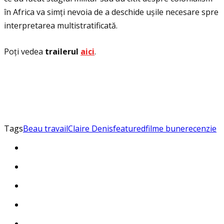
în Africa va simți nevoia de a deschide ușile necesare spre
interpretarea multistratificată.
Poţi vedea
trailerul
aici
.
Tags
Beau travail
Claire Denis
featured
filme bune
recenzie