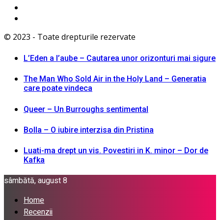
© 2023 - Toate drepturile rezervate
L’Eden a I’aube – Cautarea unor orizonturi mai sigure
The Man Who Sold Air in the Holy Land – Generatia
care poate vindeca
Queer – Un Burroughs sentimental
Bolla – O iubire interzisa din Pristina
Luati-ma drept un vis. Povestiri in K. minor – Dor de
Kafka
sâmbătă, august 8
Home
Recenzii