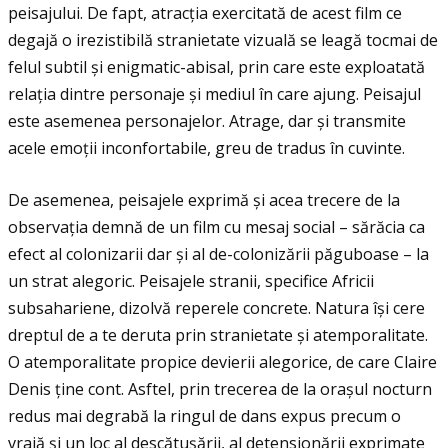
peisajului. De fapt, atracţia exercitată de acest film ce
degajă o irezistibilă stranietate vizuală se leagă tocmai de
felul subtil și enigmatic-abisal, prin care este exploatată
relaţia dintre personaje și mediul în care ajung. Peisajul
este asemenea personajelor. Atrage, dar și transmite
acele emoţii inconfortabile, greu de tradus în cuvinte.
De asemenea, peisajele exprimă și acea trecere de la
observaţia demnă de un film cu mesaj social – sărăcia ca
efect al colonizarii dar și al de-colonizării păguboase – la
un strat alegoric. Peisajele stranii, specifice Africii
subsahariene, dizolvă reperele concrete. Natura își cere
dreptul de a te deruta prin stranietate și atemporalitate.
O atemporalitate propice devierii alegorice, de care Claire
Denis ţine cont. Asftel, prin trecerea de la orașul nocturn
redus mai degrabă la ringul de dans expus precum o
vrajă și un loc al descătușării, al detensionării exprimate