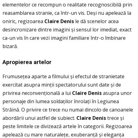
elementelor ce recompun o realitate recognoscibilă prin
reasamblarea stranie, ca într-un vis. Deși nu apelează la
oniric, regizoarea
Claire Denis
le dă scenelor acea
desincronizare dintre imagini și sensul lor imediat, exact
ca-un vis în care vezi imagini familiare într-o îmbinare
bizară.
Apropierea artelor
Frumuseţea aparte a filmului și efectul de stranietate
exercitat asupra minţii spectatorului sunt date și de
privirea neconvenţională a lui
Claire Denis
asupra unor
personaje din lumea soldaţilor înrolaţi în Legiunea
Străină. O privire ce trece nu numai dincolo de canoanele
abordării unui astfel de subiect.
Claire Denis
trece și
peste limitele ce divizează artele în categorii. Regizoarea
apelează cu mare naturaleţe, exuberanţă și eleganţa