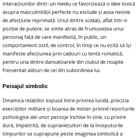
interacţiunilor dintr-un mediu ce favorizează o idee toxică
asupra masculinităţii perfecte nu exclude și acea nevoie
de afecţiune reprimată. Unul dintre soldaţi, aflat într-o
poziţie de putere, se simte atras de frumuseţea unui
personaj faţă de care manifestă, în public, un
comportament ostil, de control, în timp ce nu ezită să își
manifeste afecţiunea prin cadouri cu tentă romatică,
pentru una dintre dansatoarele din clubul de noapte
frecventat alături de cei din subordinea lui.
Peisajul simbolic
Dinamica relaţiilor expusă între privirea lucidă, precizia
exerciţiilor militare și boarea de mister privind resorturile
psihologice ale unor persoje închise în sine, cu privire
dură, împietrită, de supravieţuitori de la începuturile
timpurilor se suprapune peste imaginea simbolică a