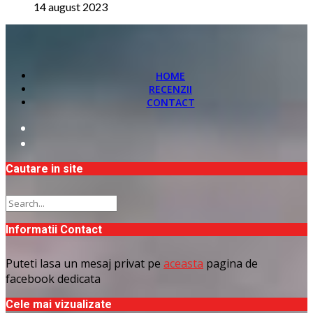
14 august 2023
HOME
RECENZII
CONTACT
Cautare in site
Informatii Contact
Puteti lasa un mesaj privat pe
aceasta
pagina de
facebook dedicata
Cele mai vizualizate