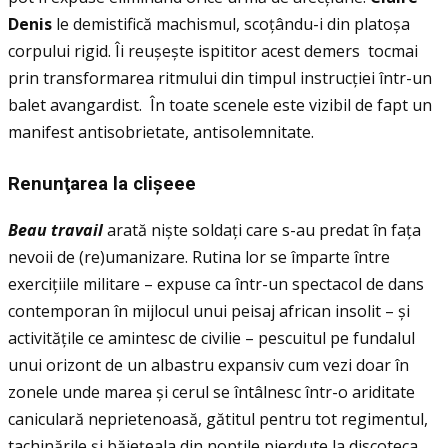
Denis
le demistifică machismul, scoţându-i din platoșa
corpului rigid. Îi reușește ispititor acest demers tocmai
prin transformarea ritmului din timpul instrucţiei într-un
balet avangardist. În toate scenele este vizibil de fapt un
manifest antisobrietate, antisolemnitate.
Renun
ţ
area la cli
ș
eee
Beau travail
arată niște soldaţi care s-au predat în faţa
nevoii de (re)umanizare. Rutina lor se împarte între
exerciţiile militare – expuse ca într-un spectacol de dans
contemporan în mijlocul unui peisaj african insolit – și
activităţile ce amintesc de civilie – pescuitul pe fundalul
unui orizont de un albastru expansiv cum vezi doar în
zonele unde marea și cerul se întâlnesc într-o ariditate
caniculară neprietenoasă, gătitul pentru tot regimentul,
tachinările și băieţeala din nopţile pierdute la discoteca