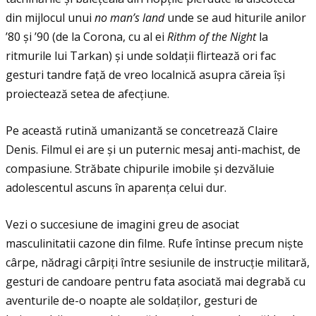
din mijlocul unui
no man’s land
unde se aud hiturile anilor
’80 și ’90 (de la Corona, cu al ei
Rithm of the Night
la
ritmurile lui Tarkan) și unde soldaţii flirtează ori fac
gesturi tandre faţă de vreo localnică asupra căreia își
proiectează setea de afecţiune.
Pe această rutină umanizantă se concetrează Claire
Denis. Filmul ei are și un puternic mesaj anti-machist, de
compasiune. Străbate chipurile imobile și dezvăluie
adolescentul ascuns în aparenţa celui dur.
Vezi o succesiune de imagini greu de asociat
masculinitatii cazone din filme. Rufe întinse precum niște
cârpe, nădragi cârpiţi între sesiunile de instrucţie militară,
gesturi de candoare pentru fata asociată mai degrabă cu
aventurile de-o noapte ale soldaților, gesturi de