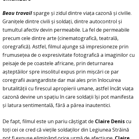
Beau travail
sparge și zidul dintre viaţa cazonă și civilie.
Graniţele dintre civili și soldaţi, dintre autocontrol și
tumultul afectiv devin permeabile. La fel de permeabile
precum cele dintre arte (cinematografică, teatrală,
coregrafică). Astfel, filmul ajunge să impresioneze prin
frumuseţea de o expresivitate fotografică a imaginilor cu
peisaje de pe coastele africane, prin deturnarea
așteptăilor spre insolitul expus prin mișcări ce par
coregrafii avangardiste dar mai ales prin înlocuirea
brutalității cu firescul apropierii umane, astfel încât viaţa
cazonă devine un spațiu în care soldații își pot manifesta
și latura sentimentală, fără a părea inautentici.
De fapt, filmul este un pariu câștigat de
Claire Denis
cu
toți cei ce cred că vieţile soldaţilor din Legiunea Străină
pot fi expuse eliminând orice urmă de afecțiune.
Claire