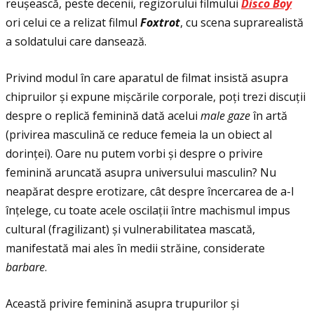
reușească, peste decenii, regizorului filmului
Disco Boy
ori celui ce a relizat filmul
Foxtrot
, cu scena suprarealistă
a soldatului care dansează.
Privind modul în care aparatul de filmat insistă asupra
chipruilor și expune mișcările corporale, poţi trezi discuţii
despre o replică feminină dată acelui
male gaze
în artă
(privirea masculină ce reduce femeia la un obiect al
dorinţei). Oare nu putem vorbi și despre o privire
feminină aruncată asupra universului masculin? Nu
neapărat despre erotizare, cât despre încercarea de a-l
înţelege, cu toate acele oscilaţii între machismul impus
cultural (fragilizant) și vulnerabilitatea mascată,
manifestată mai ales în medii străine, considerate
barbare
.
Această privire feminină asupra trupurilor și