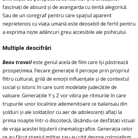
fascinaţi de absurd și de avangarda cu tentă alegorică.
Sau de un coregraf pentru care spaţiul aparent
neprietenos cu viaţa umană este deosebit de fertil pentru
a exprima niște adâncuri greu accesibile ale psihicului.
Multiple descifr
ă
ri
Beau travail
este genul acela de film care își păstrează
prospețimea. Fiecare generație îl percepe prin propriul
filtru cultural, grilă de emoții influențate și de contextul
social și istoric în care sunt modelate judecăţile de
valoare. Generațiile Y ș Z vor vibra pe ritmurile în care
trupurile unor localnice ademenitoare ce balansau din
șolduri și ale soldaților cu aer de adolescenți aflați la
prima noapte într-o discotecă, lăsându-se desfătaţi vizual
de vraja acestei bijuterii cinematografice. Generația celor
ce au făcut stagiul militar sau au citit despre colonialism