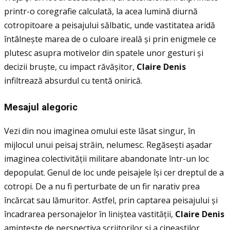
printr-o coregrafie calculată, la acea lumină diurnă
cotropitoare a peisajului sălbatic, unde vastitatea aridă
întâlnește marea de o culoare ireală și prin enigmele ce
plutesc asupra motivelor din spatele unor gesturi și
decizii bruște, cu impact răvășitor,
Claire Denis
infiltrează absurdul cu tentă onirică.
Mesajul alegoric
Vezi din nou imaginea omului este lăsat singur, în
mijlocul unui peisaj străin, nelumesc. Regăsești așadar
imaginea colectivităţii militare abandonate într-un loc
depopulat. Genul de loc unde peisajele își cer dreptul de a
cotropi. De a nu fi perturbate de un fir narativ prea
încărcat sau lămuritor. Astfel, prin captarea peisajului și
încadrarea personajelor în liniștea vastităţii,
Claire Denis
amintește de perspectiva scriitorilor și a cineaștilor