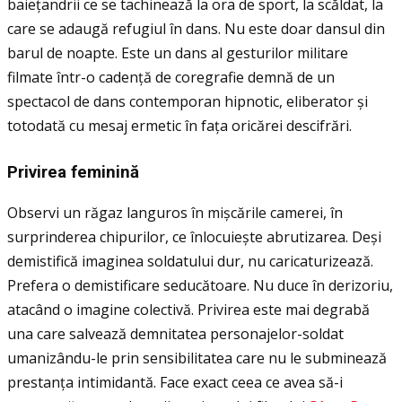
baieţandrii ce se tachinează la ora de sport, la scăldat, la
care se adaugă refugiul în dans. Nu este doar dansul din
barul de noapte. Este un dans al gesturilor militare
filmate într-o cadență de coregrafie demnă de un
spectacol de dans contemporan hipnotic, eliberator și
totodată cu mesaj ermetic în faţa oricărei descifrări.
Privirea feminin
ă
Observi un răgaz languros în mișcările camerei, în
surprinderea chipurilor, ce înlocuiește abrutizarea. Deși
demistifică imaginea soldatului dur, nu caricaturizează.
Prefera o demistificare seducătoare. Nu duce în derizoriu,
atacând o imagine colectivă. Privirea este mai degrabă
una care salvează demnitatea personajelor-soldat
umanizându-le prin sensibilitatea care nu le subminează
prestanţa intimidantă. Face exact ceea ce avea să-i