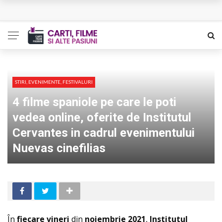
Queer – Un Burroughs sentimental
Bolla – O iubire interzisa din Pristina
Luati-ma drept un vis. Povestiri in K. minor – Dor de Kafka
Indragostitii de Franz K. – Justitiarii literaturii
STIRI, EVENIMENTE, FESTIVALURI
4 filme spaniole pe care le poti
Un artist al foamei – Prozele de la final
vedea online, oferite de Institutul
Cervantes in cadrul evenimentului
Nuevas cinefilias
În
fiecare vineri
din
noiembrie
2021
,
Institutul