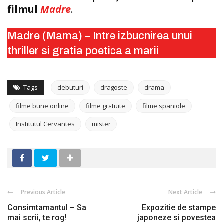
filmul
Madre
.
Madre (Mama) – Intre izbucnirea unui
thriller si gratia poetica a marii
Tags
debuturi
dragoste
drama
filme bune online
filme gratuite
filme spaniole
Institutul Cervantes
mister
Previous Article
Next Article
Consimtamantul – Sa
Expozitie de stampe
mai scrii, te rog!
japoneze si povestea