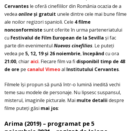
Cervantes
le oferă cinefililor din România ocazia de a
vedea
online
și gratuit
unele dintre cele mai bune filme
ale noilor regizori spanioli. Cele
4 filme
nonconformiste
sunt oferite în urma parteneriatului
cu
Festivalul de Film European de la Sevilla
și fac
parte din evenimentul
Nuevas cinefilias
. Le puteţi
vedea pe
5, 12, 19 și 26
noiembrie
,
începând
cu ora
21:00
, chiar
aici
. Fiecare film va fi
disponibil timp de 48
de ore
pe
canalul Vimeo
al
Institutului Cervantes
.
Filmele își propun să pună într-o lumină inedită vechi
teme sau modele de personaje. Nu lipsesc suspansul,
misterul, imaginile picturale. Mai
multe detalii
despre
filme puteţi găsi
mai jos
:
Arima (2019) – programat pe 5