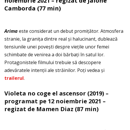
noiembrie 2021 – regizat de Jaione
Camborda (77 min)
Arima
este considerat un debut promiţător. Atmosfera
stranie, la graniţa dintre real și halucinant, dublează
tensiunile unei povești despre vieţile unor femei
schimbate de venirea a doi bărbaţi în satul lor.
Protagonistele filmului trebuie să descopere
adevăratele intenţii ale străinilor. Poţi vedea și
trailerul
.
Violeta no coge el ascensor (2019) –
programat pe 12 noiembrie 2021 –
regizat de Mamen Diaz (87 min)