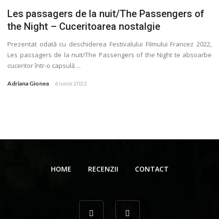
Les passagers de la nuit/The Passengers of
the Night – Cuceritoarea nostalgie
Prezentat odată cu deschiderea Festivalului Filmului Francez 2022,
Les passagers de la nuit/The Passengers of the Night te absoarbe
cuceritor într-o capsulă ...
Adriana Gionea
6 iunie 2022
HOME
RECENZII
CONTACT