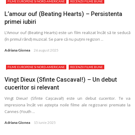
FILME EUROPENE SI NORD-AMERICANE
RECENZII FILME BUNE
L’amour ouf (Beating Hearts) – Persistenta
primei iubiri
L’Amour ouf (Beating Hearts) este un film realizat încât să te seducă
(în primul rând) muzical. Se pare că nu puţini regizori ...
Adriana Gionea
26 august 2025
FILME EUROPENE SI NORD-AMERICANE
RECENZII FILME BUNE
Vingt Dieux (Sfinte Cascaval!) – Un debut
cuceritor si relevant
Vingt Dieux! (Sfinte Cașcaval!) este un debut cuceritor. Te va
impresiona încât vei aștepta noile filme ale regizoarei premiate la
Cannes (Youth ...
Adriana Gionea
15 iunie 2025