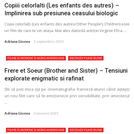
Copiii celorlalti (Les enfants des autres) –
Implinirea sub presiunea ceasului biologic
Copiii celorlalţi (Les enfants des autres/Other People’s Children) este
un film de care te vei atașa. Mai ales datorită actriţei Virginie Efira. ...
Adriana Gionea
1 septembrie 2023
FILME EUROPENE SI NORD-AMERICANE
RECENZII FILME BUNE
Frere et Soeur (Brother and Sister) – Tensiuni
explorate enigmatic si rafinat
Ştii că poţi miza (și) pe cinematografia franceză atunci când aștepţi
un nou film care să te emoţioneze prin sensibilitate, prin amestecul
...
Adriana Gionea
3 ianuarie 2023
FILME EUROPENE SI NORD-AMERICANE
RECENZII FILME BUNE