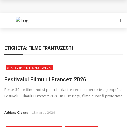
L’Eden a I’aube – Cautarea unor orizonturi mai sigure
The Man Who Sold Air in the Holy Land – Generatia care
poate vindeca
Queer – Un Burroughs sentimental
ETICHETĂ:
FILME FRANTUZESTI
Bolla – O iubire interzisa din Pristina
STIRI, EVENIMENTE, FESTIVALURI
Luati-ma drept un vis. Povestiri in K. minor – Dor de Kafka
Festivalul Filmului Francez 2026
Peste 30 de filme noi și pelicule clasice redescoperite te așteaptă la
Festivalul Filmului Francez 2026. În București, filmele vor fi proiectate
...
Adriana Gionea
18 martie 2026