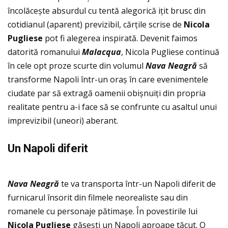
încolăcește absurdul cu tentă alegorică iţit brusc din
cotidianul (aparent) previzibil, cărţile scrise de
Nicola
Pugliese
pot fi alegerea inspirată. Devenit faimos
datorită romanului
Malacqua
, Nicola Pugliese continuă
în cele opt proze scurte din volumul
Nava Neagr
ă
să
transforme Napoli într-un oraș în care evenimentele
ciudate par să extragă oamenii obișnuiţi din propria
realitate pentru a-i face să se confrunte cu asaltul unui
imprevizibil (uneori) aberant.
Un Napoli diferit
Nava Neagr
ă
te va transporta într-un Napoli diferit de
furnicarul însorit din filmele neorealiste sau din
romanele cu personaje pătimașe. În povestirile lui
Nicola Pugliese
găsești un Napoli aproape tăcut. O