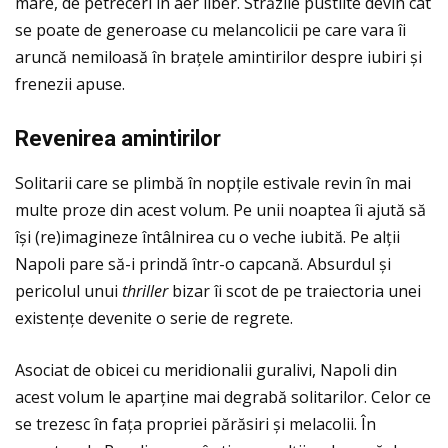
mare, de petreceri în aer liber. Străzile pustiite devin cât
se poate de generoase cu melancolicii pe care vara îi
aruncă nemiloasă în braţele amintirilor despre iubiri și
frenezii apuse.
Revenirea amintirilor
Solitarii care se plimbă în nopţile estivale revin în mai
multe proze din acest volum. Pe unii noaptea îi ajută să
își (re)imagineze întâlnirea cu o veche iubită. Pe alţii
Napoli pare să-i prindă într-o capcană. Absurdul și
pericolul unui
thriller
bizar îi scot de pe traiectoria unei
existenţe devenite o serie de regrete.
Asociat de obicei cu meridionalii guralivi, Napoli din
acest volum le aparţine mai degrabă solitarilor. Celor ce
se trezesc în faţa propriei părăsiri și melacolii. În