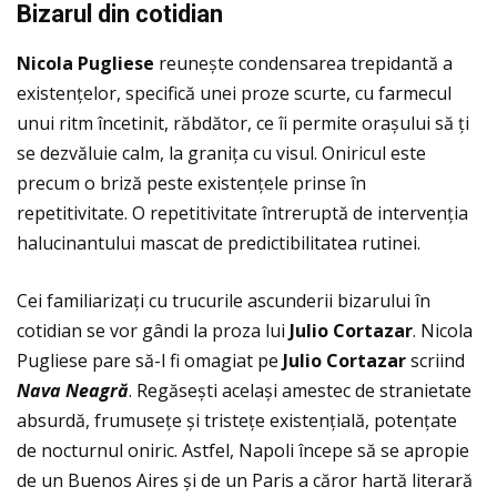
Bizarul din cotidian
Nicola Pugliese
reunește condensarea trepidantă a
existenţelor, specifică unei proze scurte, cu farmecul
unui ritm încetinit, răbdător, ce îi permite orașului să ţi
se dezvăluie calm, la graniţa cu visul. Oniricul este
precum o briză peste existenţele prinse în
repetitivitate. O repetitivitate întreruptă de intervenţia
halucinantului mascat de predictibilitatea rutinei.
Cei familiarizaţi cu trucurile ascunderii bizarului în
cotidian se vor gândi la proza lui
Julio Cortazar
. Nicola
Pugliese pare să-l fi omagiat pe
Julio Cortazar
scriind
Nava Neagr
ă
. Regăsești același amestec de stranietate
absurdă, frumuseţe și tristeţe existenţială, potenţate
de nocturnul oniric. Astfel, Napoli începe să se apropie
de un Buenos Aires și de un Paris a căror hartă literară