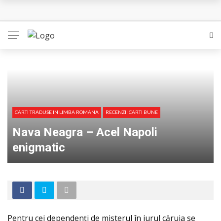
L’Eden a I’aube – Cautarea unor orizonturi mai sigure
The Man Who Sold Air in the Holy Land – Generatia care
poate vindeca
Queer – Un Burroughs sentimental
Bolla – O iubire interzisa din Pristina
CARTI TRADUSE IN LIMBA ROMANA
RECENZII CARTI BUNE
Luati-ma drept un vis. Povestiri in K. minor – Dor de Kafka
Nava Neagra – Acel Napoli
enigmatic
Pentru cei dependenţi de misterul în jurul căruia se