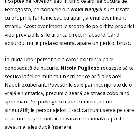
noaptea de Revelion sau în timp ce alţii se bucură de
Ferragosto, personajele din
Nava Neagr
ă
sunt lăsate
cu propriile fantome sau cu apariţia unui eveniment
straniu. Acest eveniment le scoate de pe orbita propriei
vieţi previzibile și le aruncă direct în absurd. Când
absurdul nu le preia existenţa, apare un pericol brusc.
În ciuda unor personaje a căror existenţă pare
deposedată de bucurie,
Nicola Pugliese
reușește să te
seducă la fel de mult ca un scriitor ce ar fi ales acel
Napoli exuberant. Povestirile sale par înconjurate de o
vrajă enigmatică, precum o seară pe strada coborând
spre mare. Se prelinge o mare frumuseţe prin
singurătăţile personajelor. Exact ca frumuseţea pe care
doar un oraș ce moţăie în vara meridională o poate
avea, mai ales după înserare.