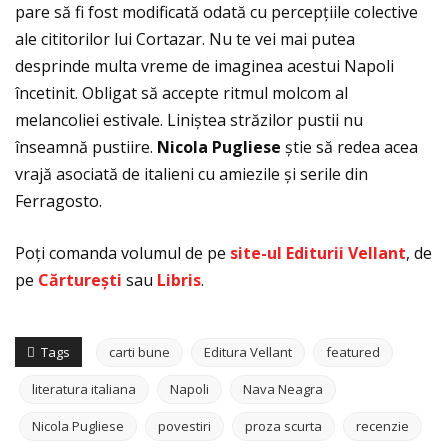
pare să fi fost modificată odată cu percepţiile colective
ale cititorilor lui Cortazar. Nu te vei mai putea
desprinde multa vreme de imaginea acestui Napoli
încetinit. Obligat să accepte ritmul molcom al
melancoliei estivale. Liniștea străzilor pustii nu
înseamnă pustiire.
Nicola Pugliese
știe să redea acea
vrajă asociată de italieni cu amiezile și serile din
Ferragosto.
Poţi comanda volumul de pe
site-ul Editurii Vellant
, de
pe
C
ărture
ști
sau
Libris
.
Tags
carti bune
Editura Vellant
featured
literatura italiana
Napoli
Nava Neagra
Nicola Pugliese
povestiri
proza scurta
recenzie