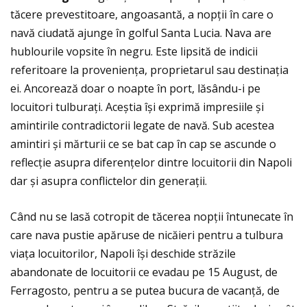
tăcere prevestitoare, angoasantă, a nopţii în care o
navă ciudată ajunge în golful Santa Lucia. Nava are
hublourile vopsite în negru. Este lipsită de indicii
referitoare la provenienţa, proprietarul sau destinaţia
ei. Ancorează doar o noapte în port, lăsându-i pe
locuitori tulburaţi. Aceștia își exprimă impresiile și
amintirile contradictorii legate de navă. Sub acestea
amintiri și mărturii ce se bat cap în cap se ascunde o
reflecţie asupra diferenţelor dintre locuitorii din Napoli
dar și asupra conflictelor din generaţii.
Când nu se lasă cotropit de tăcerea nopţii întunecate în
care nava pustie apăruse de nicăieri pentru a tulbura
viaţa locuitorilor, Napoli își deschide străzile
abandonate de locuitorii ce evadau pe 15 August, de
Ferragosto, pentru a se putea bucura de vacanţă, de