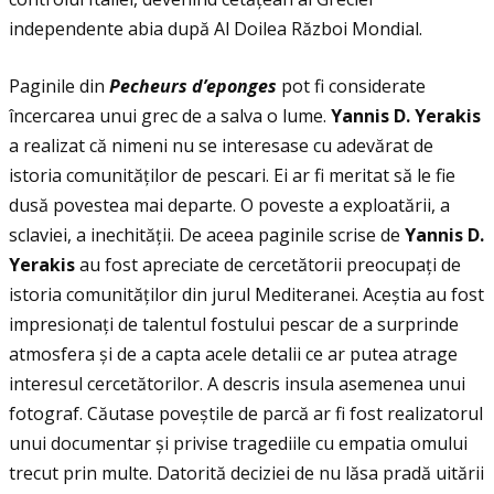
independente abia după Al Doilea Război Mondial.
Paginile din
Pecheurs d’eponges
pot fi considerate
încercarea unui grec de a salva o lume.
Yannis D. Yerakis
a realizat că nimeni nu se interesase cu adevărat de
istoria comunităţilor de pescari. Ei ar fi meritat să le fie
dusă povestea mai departe. O poveste a exploatării, a
sclaviei, a inechităţii. De aceea paginile scrise de
Yannis D.
Yerakis
au fost apreciate de cercetătorii preocupaţi de
istoria comunităţilor din jurul Mediteranei. Aceștia au fost
impresionaţi de talentul fostului pescar de a surprinde
atmosfera și de a capta acele detalii ce ar putea atrage
interesul cercetătorilor. A descris insula asemenea unui
fotograf. Căutase poveștile de parcă ar fi fost realizatorul
unui documentar și privise tragediile cu empatia omului
trecut prin multe. Datorită deciziei de nu lăsa pradă uitării