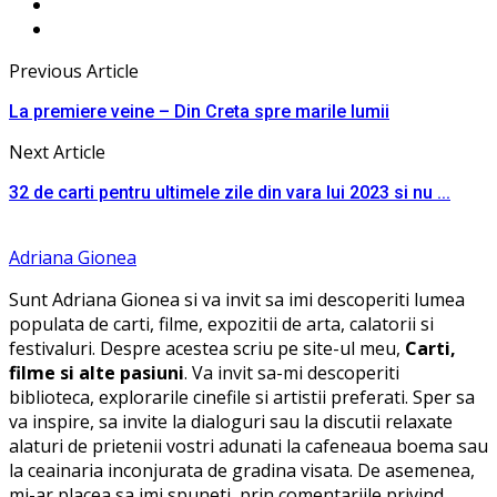
Previous Article
La premiere veine – Din Creta spre marile lumii
Next Article
32 de carti pentru ultimele zile din vara lui 2023 si nu ...
Adriana Gionea
Sunt Adriana Gionea si va invit sa imi descoperiti lumea
populata de carti, filme, expozitii de arta, calatorii si
festivaluri. Despre acestea scriu pe site-ul meu,
Carti,
filme si alte pasiuni
. Va invit sa-mi descoperiti
biblioteca, explorarile cinefile si artistii preferati. Sper sa
va inspire, sa invite la dialoguri sau la discutii relaxate
alaturi de prietenii vostri adunati la cafeneaua boema sau
la ceainaria inconjurata de gradina visata. De asemenea,
mi-ar placea sa imi spuneti, prin comentariile privind