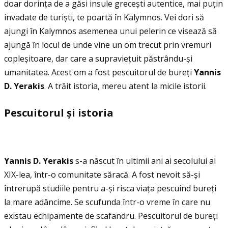
doar dorinţa de a găsi insule grecești autentice, mai puţin
invadate de turiști, te poartă în Kalymnos. Vei dori să
ajungi în Kalymnos asemenea unui pelerin ce visează să
ajungă în locul de unde vine un om trecut prin vremuri
copleșitoare, dar care a supravieţuit păstrându-și
umanitatea. Acest om a fost pescuitorul de bureţi
Yannis
D. Yerakis
. A trăit istoria, mereu atent la micile istorii.
Pescuitorul
ș
i istoria
Yannis D. Yerakis
s-a născut în ultimii ani ai secolului al
XIX-lea, într-o comunitate săracă. A fost nevoit să-și
întrerupă studiile pentru a-și risca viaţa pescuind bureţi
la mare adâncime. Se scufunda într-o vreme în care nu
existau echipamente de scafandru. Pescuitorul de bureţi