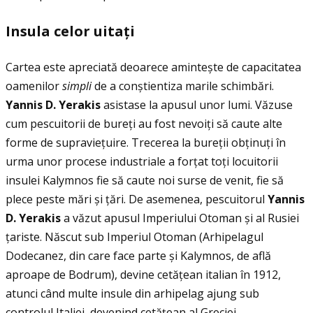
Insula celor uita
ţ
i
Cartea este apreciată deoarece amintește de capacitatea
oamenilor
simpli
de a conștientiza marile schimbări.
Yannis D. Yerakis
asistase la apusul unor lumi. Văzuse
cum pescuitorii de bureţi au fost nevoiţi să caute alte
forme de supravieţuire. Trecerea la bureţii obţinuţi în
urma unor procese industriale a forţat toţi locuitorii
insulei Kalymnos fie să caute noi surse de venit, fie să
plece peste mări și ţări. De asemenea, pescuitorul
Yannis
D. Yerakis
a văzut apusul Imperiului Otoman și al Rusiei
ţariste. Născut sub Imperiul Otoman (Arhipelagul
Dodecanez, din care face parte și Kalymnos, de află
aproape de Bodrum), devine cetăţean italian în 1912,
atunci când multe insule din arhipelag ajung sub
controlul Italiei, devenind cetăţean al Greciei