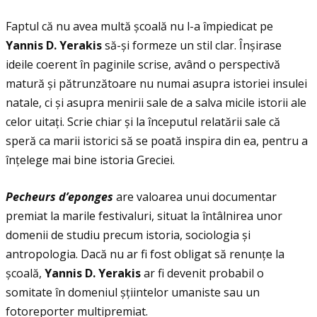
Faptul că nu avea multă școală nu l-a împiedicat pe
Yannis D. Yerakis
să-și formeze un stil clar. Înșirase
ideile coerent în paginile scrise, având o perspectivă
matură și pătrunzătoare nu numai asupra istoriei insulei
natale, ci și asupra menirii sale de a salva micile istorii ale
celor uitaţi. Scrie chiar și la începutul relatării sale că
speră ca marii istorici să se poată inspira din ea, pentru a
înţelege mai bine istoria Greciei.
Pecheurs d’eponges
are valoarea unui documentar
premiat la marile festivaluri, situat la întâlnirea unor
domenii de studiu precum istoria, sociologia și
antropologia. Dacă nu ar fi fost obligat să renunţe la
școală,
Yannis D. Yerakis
ar fi devenit probabil o
somitate în domeniul șţiintelor umaniste sau un
fotoreporter multipremiat.