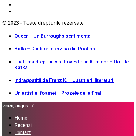
© 2023 - Toate drepturile rezervate
Queer – Un Burroughs sentimental
Bolla – O iubire interzisa din Pristina
Luati-ma drept un vis. Povestiri in K. minor – Dor de
Kafka
Indragostitii de Franz K. – Justitiarii literaturii
Un artist al foamei – Prozele de la final
vineri, august 7
Home
Recenzii
Contact