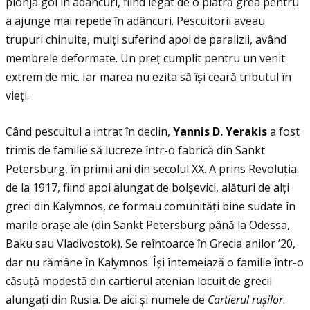
plonja gol în adâncuri, fiind legat de o piatră grea pentru
a ajunge mai repede în adâncuri. Pescuitorii aveau
trupuri chinuite, mulţi suferind apoi de paralizii, având
membrele deformate. Un preţ cumplit pentru un venit
extrem de mic. Iar marea nu ezita să își ceară tributul în
vieţi.
Când pescuitul a intrat în declin,
Yannis D. Yerakis
a fost
trimis de familie să lucreze într-o fabrică din Sankt
Petersburg, în primii ani din secolul XX. A prins Revoluţia
de la 1917, fiind apoi alungat de bolșevici, alături de alţi
greci din Kalymnos, ce formau comunităţi bine sudate în
marile orașe ale (din Sankt Petersburg până la Odessa,
Baku sau Vladivostok). Se reîntoarce în Grecia anilor ’20,
dar nu rămâne în Kalymnos. Își întemeiază o familie într-o
căsuţă modestă din cartierul atenian locuit de grecii
alungaţi din Rusia. De aici și numele de
Cartierul ru
ș
ilor
.