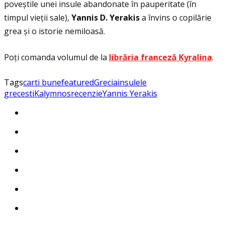
poveștile unei insule abandonate în pauperitate (în
timpul vieţii sale),
Yannis D. Yerakis
a învins o copilărie
grea și o istorie nemiloasă.
Poţi comanda volumul de la
librăria franceză Kyralina
.
Tags
carti bune
featured
Grecia
insulele
grecesti
Kalymnos
recenzie
Yannis Yerakis