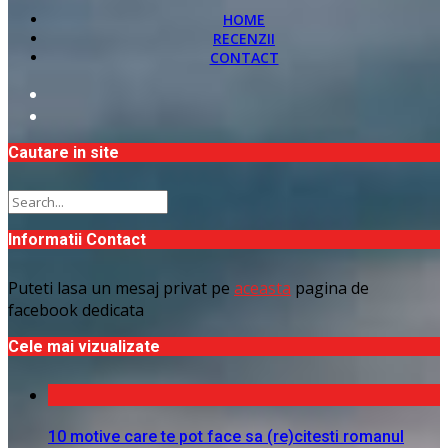
HOME
RECENZII
CONTACT
Cautare in site
Informatii Contact
Puteti lasa un mesaj privat pe
aceasta
pagina de
facebook dedicata
Cele mai vizualizate
10 motive care te pot face sa (re)citesti romanul