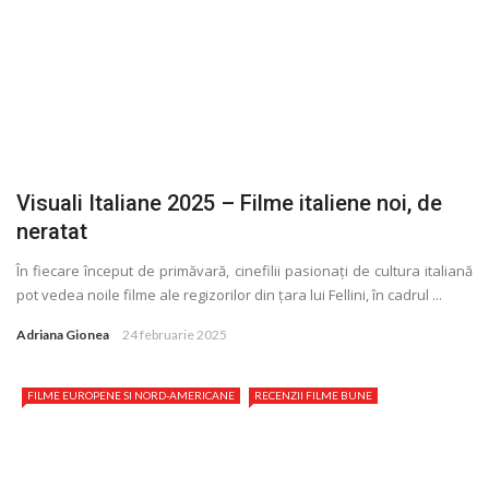
Visuali Italiane 2025 – Filme italiene noi, de
neratat
În fiecare început de primăvară, cinefilii pasionaţi de cultura italiană
pot vedea noile filme ale regizorilor din ţara lui Fellini, în cadrul ...
Adriana Gionea
24 februarie 2025
FILME EUROPENE SI NORD-AMERICANE
RECENZII FILME BUNE