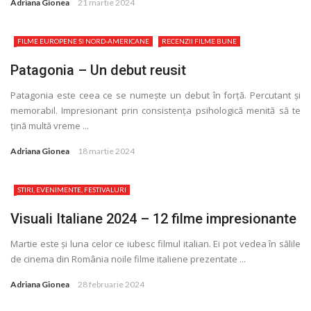
Adriana Gionea
21 martie 2024
FILME EUROPENE SI NORD-AMERICANE
RECENZII FILME BUNE
Patagonia – Un debut reusit
Patagonia este ceea ce se numește un debut în forță. Percutant și
memorabil. Impresionant prin consistența psihologică menită să te
țină multă vreme ...
Adriana Gionea
18 martie 2024
STIRI, EVENIMENTE, FESTIVALURI
Visuali Italiane 2024 – 12 filme impresionante
Martie este și luna celor ce iubesc filmul italian. Ei pot vedea în sălile
de cinema din România noile filme italiene prezentate ...
Adriana Gionea
28 februarie 2024