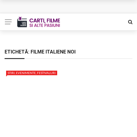
L’Eden a I’aube – Cautarea unor orizonturi mai sigure
The Man Who Sold Air in the Holy Land – Generatia care
poate vindeca
Queer – Un Burroughs sentimental
ETICHETĂ:
FILME ITALIENE NOI
Bolla – O iubire interzisa din Pristina
STIRI, EVENIMENTE, FESTIVALURI
Luati-ma drept un vis. Povestiri in K. minor – Dor de Kafka