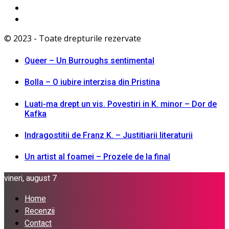
© 2023 - Toate drepturile rezervate
Queer – Un Burroughs sentimental
Bolla – O iubire interzisa din Pristina
Luati-ma drept un vis. Povestiri in K. minor – Dor de
Kafka
Indragostitii de Franz K. – Justitiarii literaturii
Un artist al foamei – Prozele de la final
vineri, august 7
Home
Recenzii
Contact