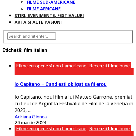
FILME SUD-AMERICANE
FILME AFRICANE
STIRI, EVENIMENTE, FESTIVALURI
ARTA SI ALTE PASIUNI
Etichetă:
film italian
Filme europene si nord-americane
Recenzii filme bune
Io Capitano – Cand esti obligat sa fii erou
Io Capitano, noul film a lui Matteo Garrone, premiat
cu Leul de Argint la Festivalul de Film de la Veneția în
2023, ...
Adriana Gionea
23 martie 2024
Filme europene si nord-americane
Recenzii filme bune