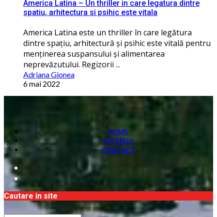
America Latina – Un thriller in care legatura dintre
spatiu, arhitectura si psihic este vitala
America Latina este un thriller în care legătura
dintre spaţiu, arhitectură și psihic este vitală pentru
menţinerea suspansului și alimentarea
neprevăzutului. Regizorii ...
Adriana Gionea
6 mai 2022
HOME
RECENZII
CONTACT
Cautare in site