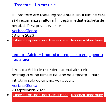
Il Traditore – Un caz unic
Il Traditore are toate ingredientele unui film pe care
să-l recomanzi și altora. Îi lipești imediat eticheta de
neratat. Deși povestea este ...
Adriana Gionea
18 iunie 2023
Filme europene si nord-americane
Recenzii filme bune
Leonora Addio – Umor si tristete, intr-o vraja pentru
nostalgici
Leonora Addio le este dedicat mai ales celor
nostalgici după filmele italiene de altădată. Odată
intraţi în sala de cinema vor avea ...
Adriana Gionea
28 septembrie 2022
Filme europene si nord-americane
Recenzii filme bune