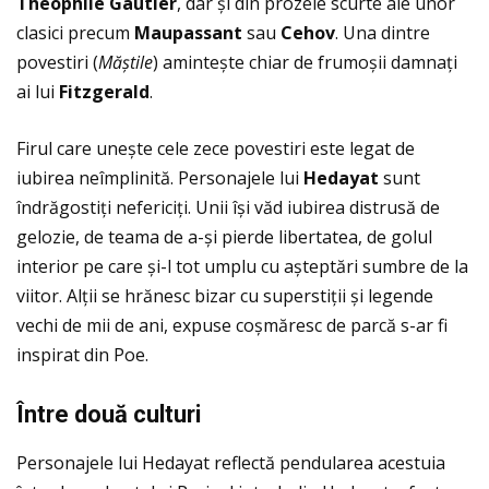
Theophile Gautier
, dar și din prozele scurte ale unor
clasici precum
Maupassant
sau
Cehov
. Una dintre
povestiri (
M
ăștile
) amintește chiar de frumoșii damnaţi
ai lui
Fitzgerald
.
Firul care unește cele zece povestiri este legat de
iubirea neîmplinită. Personajele lui
Hedayat
sunt
îndrăgostiţi nefericiţi. Unii își văd iubirea distrusă de
gelozie, de teama de a-și pierde libertatea, de golul
interior pe care și-l tot umplu cu așteptări sumbre de la
viitor. Alţii se hrănesc bizar cu superstiţii și legende
vechi de mii de ani, expuse coșmăresc de parcă s-ar fi
inspirat din Poe.
Între dou
ă culturi
Personajele lui Hedayat reflectă pendularea acestuia