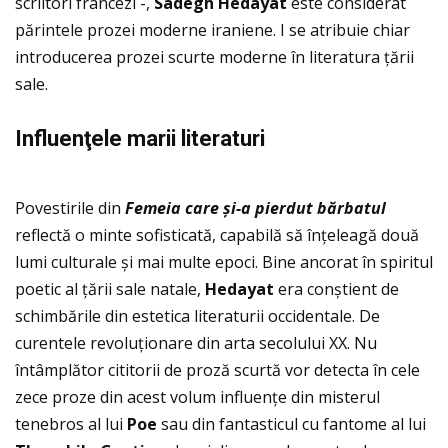
scriitori francezi -,
Sadegh Hedayat
este considerat
părintele prozei moderne iraniene. I se atribuie chiar
introducerea prozei scurte moderne în literatura ţării
sale.
Influen
ţele marii literaturi
Povestirile din
Femeia care
și-a pierdut b
ărbatul
reflectă o minte sofisticată, capabilă să înţeleagă două
lumi culturale și mai multe epoci. Bine ancorat în spiritul
poetic al ţării sale natale,
Hedayat
era conștient de
schimbările din estetica literaturii occidentale. De
curentele revoluţionare din arta secolului XX. Nu
întâmplător cititorii de proză scurtă vor detecta în cele
zece proze din acest volum influenţe din misterul
tenebros al lui
Poe
sau din fantasticul cu fantome al lui