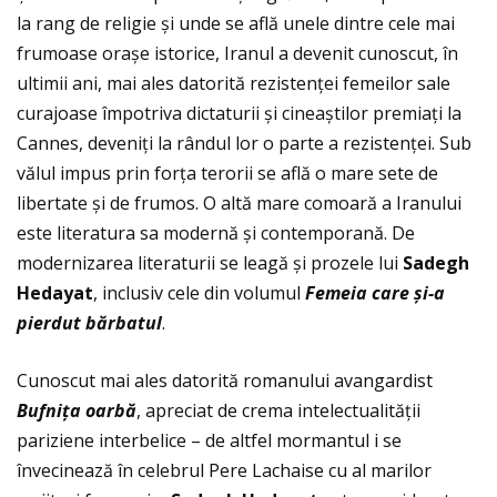
la rang de religie și unde se află unele dintre cele mai
frumoase orașe istorice, Iranul a devenit cunoscut, în
ultimii ani, mai ales datorită rezistenţei femeilor sale
curajoase împotriva dictaturii și cineaștilor premiaţi la
Cannes, deveniţi la rândul lor o parte a rezistenţei. Sub
vălul impus prin forţa terorii se află o mare sete de
libertate și de frumos. O altă mare comoară a Iranului
este literatura sa modernă și contemporană. De
modernizarea literaturii se leagă și prozele lui
Sadegh
Hedayat
, inclusiv cele din volumul
Femeia care
și-a
pierdut b
ărbatul
.
Cunoscut mai ales datorită romanului avangardist
Bufni
ţa oarb
ă
, apreciat de crema intelectualităţii
pariziene interbelice – de altfel mormantul i se
învecinează în celebrul Pere Lachaise cu al marilor