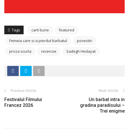
Chess of the Wind – Comoara din cufarul
ascuns
Tags
carti bune
featured
Femeia care si-a pierdut barbatul
povestiri
proza scurta
recenzie
Sadegh Hedayat
Previous Article
Next Article
Festivalul Filmului
Un barbat intra in
Francez 2026
gradina paradisului –
Trei enigme