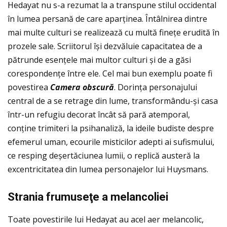
Hedayat nu s-a rezumat la a transpune stilul occidental
în lumea persană de care aparţinea. Întâlnirea dintre
mai multe culturi se realizează cu multă fineţe erudită în
prozele sale. Scriitorul își dezvăluie capacitatea de a
pătrunde esenţele mai multor culturi și de a găsi
corespondenţe între ele. Cel mai bun exemplu poate fi
povestirea
Camera obscur
ă
. Dorinţa personajului
central de a se retrage din lume, transformându-și casa
într-un refugiu decorat încât să pară atemporal,
conţine trimiteri la psihanaliză, la ideile budiste despre
efemerul uman, ecourile misticilor adepti ai sufismului,
ce resping deșertăciunea lumii, o replică austeră la
excentricitatea din lumea personajelor lui Huysmans.
Strania frumuse
ţe a melancoliei
Toate povestirile lui Hedayat au acel aer melancolic,