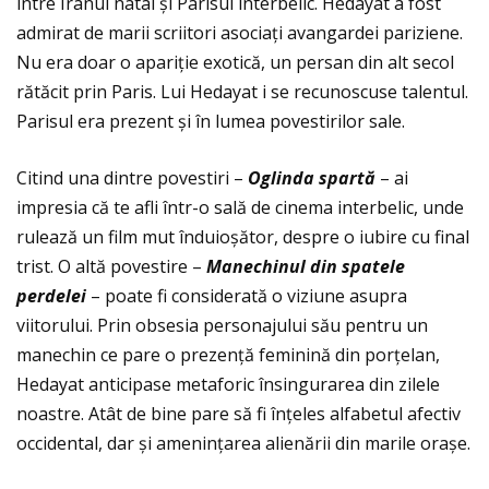
între Iranul natal și Parisul interbelic. Hedayat a fost
admirat de marii scriitori asociaţi avangardei pariziene.
Nu era doar o apariţie exotică, un persan din alt secol
rătăcit prin Paris. Lui Hedayat i se recunoscuse talentul.
Parisul era prezent și în lumea povestirilor sale.
Citind una dintre povestiri –
Oglinda spart
ă
– ai
impresia că te afli într-o sală de cinema interbelic, unde
rulează un film mut înduioșător, despre o iubire cu final
trist. O altă povestire –
Manechinul din spatele
perdelei
– poate fi considerată o viziune asupra
viitorului. Prin obsesia personajului său pentru un
manechin ce pare o prezenţă feminină din porţelan,
Hedayat anticipase metaforic însingurarea din zilele
noastre. Atât de bine pare să fi înţeles alfabetul afectiv
occidental, dar și ameninţarea alienării din marile orașe.