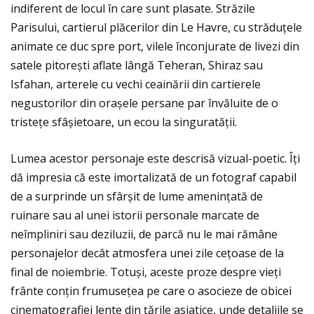
indiferent de locul în care sunt plasate. Străzile
Parisului, cartierul plăcerilor din Le Havre, cu străduţele
animate ce duc spre port, vilele înconjurate de livezi din
satele pitorești aflate lângă Teheran, Shiraz sau
Isfahan, arterele cu vechi ceainării din cartierele
negustorilor din orașele persane par învăluite de o
tristeţe sfâșietoare, un ecou la singuratăţii.
Lumea acestor personaje este descrisă vizual-poetic. Îţi
dă impresia că este imortalizată de un fotograf capabil
de a surprinde un sfârșit de lume ameninţată de
ruinare sau al unei istorii personale marcate de
neîmpliniri sau deziluzii, de parcă nu le mai rămâne
personajelor decât atmosfera unei zile ceţoase de la
final de noiembrie. Totuși, aceste proze despre vieţi
frânte conţin frumuseţea pe care o asocieze de obicei
cinematografiei lente din ţările asiatice, unde detaliile se