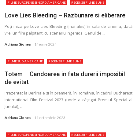
FILME EUROPENE SI NORD-AMERICANE
RECENZII FILME BUNE
Love Lies Bleeding – Razbunare si eliberare
Poți miza pe Love Lies Bleeding (mai ales) în sala de cinema, dacă
vrei un film palpitant, cu scenariu ingenios. Genul de ...
Adriana Gionea
14 iunie 2024
FILME SUD-AMERICANE
RECENZII FILME BUNE
Totem – Candoarea in fata durerii imposibil
de evitat
Prezentat la Berlinale și în premieră, în România, în cadrul Bucharest
International Film Festival 2023 (unde a câștigat Premiul Special al
Juriului), ...
Adriana Gionea
11 octombrie 2023
FILME EUROPENE SI NORD-AMERICANE
RECENZII FILME BUNE