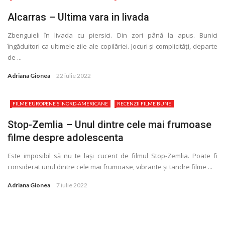
Alcarras – Ultima vara in livada
Zbenguieli în livada cu piersici. Din zori până la apus. Bunici
îngăduitori ca ultimele zile ale copilăriei. Jocuri și complicităţi, departe
de ...
Adriana Gionea
22 iulie 2022
FILME EUROPENE SI NORD-AMERICANE
RECENZII FILME BUNE
Stop-Zemlia – Unul dintre cele mai frumoase
filme despre adolescenta
Este imposibil să nu te lași cucerit de filmul Stop-Zemlia. Poate fi
considerat unul dintre cele mai frumoase, vibrante și tandre filme ...
Adriana Gionea
7 iulie 2022