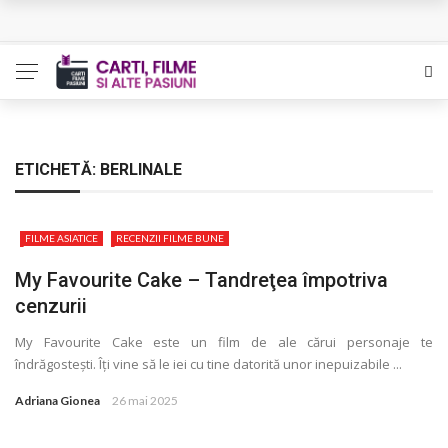
L’Eden a I’aube – Cautarea unor orizonturi mai sigure
The Man Who Sold Air in the Holy Land – Generatia care
poate vindeca
Queer – Un Burroughs sentimental
ETICHETĂ:
BERLINALE
Bolla – O iubire interzisa din Pristina
FILME ASIATICE
RECENZII FILME BUNE
Luati-ma drept un vis. Povestiri in K. minor – Dor de Kafka
My Favourite Cake – Tandreţea împotriva
cenzurii
My Favourite Cake este un film de ale cărui personaje te
îndrăgostești. Îţi vine să le iei cu tine datorită unor inepuizabile ...
Adriana Gionea
26 mai 2025