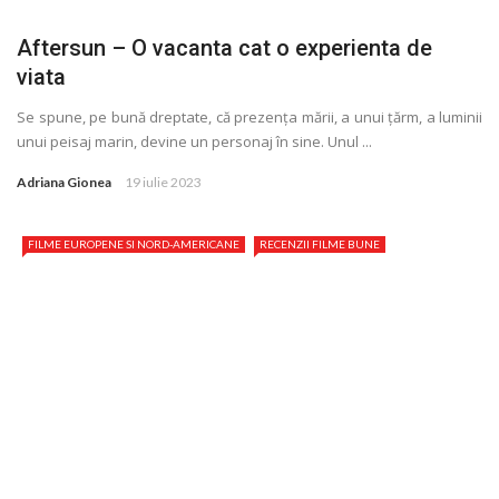
Aftersun – O vacanta cat o experienta de
viata
Se spune, pe bună dreptate, că prezenţa mării, a unui ţărm, a luminii
unui peisaj marin, devine un personaj în sine. Unul ...
Adriana Gionea
19 iulie 2023
FILME EUROPENE SI NORD-AMERICANE
RECENZII FILME BUNE