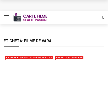
L’Eden a I’aube – Cautarea unor orizonturi mai sigure
The Man Who Sold Air in the Holy Land – Generatia care
poate vindeca
Queer – Un Burroughs sentimental
ETICHETĂ:
FILME DE VARA
Bolla – O iubire interzisa din Pristina
FILME EUROPENE SI NORD-AMERICANE
RECENZII FILME BUNE
Luati-ma drept un vis. Povestiri in K. minor – Dor de Kafka