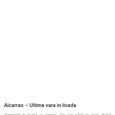
Alcarras – Ultima vara in livada
Zbenguieli în livada cu piersici. Din zori până la apus. Bunici