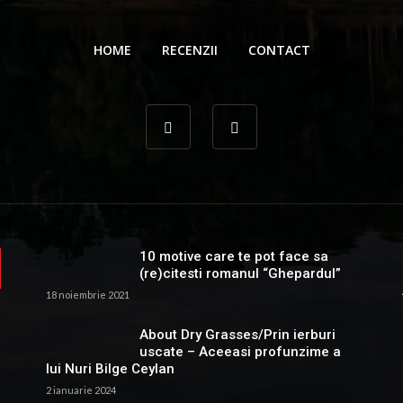
 Gionea
15 aprilie 2022
HOME
RECENZII
CONTACT
10 motive care te pot face sa
(re)citesti romanul “Ghepardul”
18 noiembrie 2021
About Dry Grasses/Prin ierburi
uscate – Aceeasi profunzime a
lui Nuri Bilge Ceylan
2 ianuarie 2024