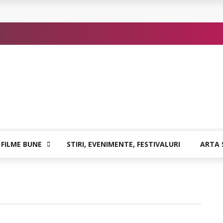
 sigure
atia care poate vindeca
or de Kafka
 FILME BUNE
STIRI, EVENIMENTE, FESTIVALURI
ARTA 