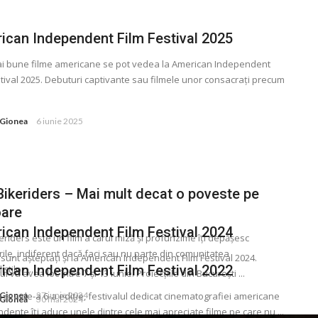
ican Independent Film Festival 2025
i bune filme americane se pot vedea la American Independent
stival 2025. Debuturi captivante sau filmele unor consacraţi precum
 Gionea
6 iunie 2025
Bikeriders – Mai mult decat o poveste pe
are
ican Independent Film Festival 2024
eriders este un film a cărui miză și profunzime îți depășesc
rile, indiferent dacă faci sau nu parte din comunitatea
i sunt așteptaţi și la American Independent Film Festival 2024.
ican Independent Film Festival 2022
știlor ...
ul va avea loc între 7 și 13 iunie. Proiecţiile din București ...
 Gionea
a cea de-a 6-a ediţie, festivalul dedicat cinematografiei americane
27 iunie 2024
 Gionea
30 mai 2024
dente îţi aduce unele dintre cele mai apreciate filme pe care nu ...