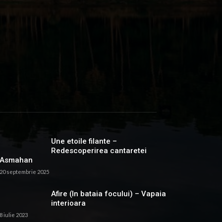
Une etoile filante –
Redescoperirea cantaretei
Asmahan
20 septembrie 2025
Afire (In bataia focului) – Vapaia
interioara
8 iulie 2023