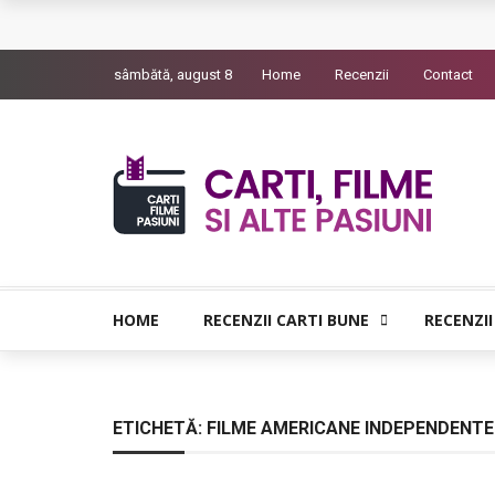
L’Eden a I’aube – Cautarea unor orizonturi mai
sâmbătă, august 8
Home
Recenzii
Contact
The Man Who Sold Air in the Holy Land – Gener
Queer – Un Burroughs sentimental
Bolla – O iubire interzisa din Pristina
Luati-ma drept un vis. Povestiri in K. minor – D
HOME
RECENZII CARTI BUNE
RECENZII
ETICHETĂ:
FILME AMERICANE INDEPENDENTE