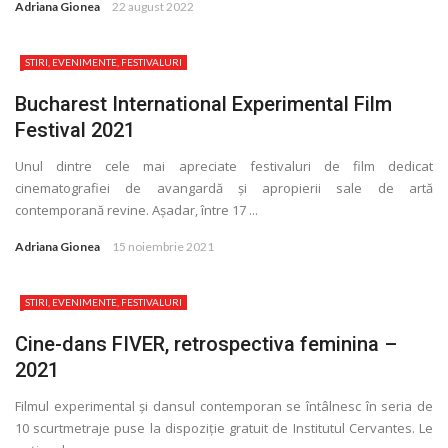
Adriana Gionea
22 august 2022
STIRI, EVENIMENTE, FESTIVALURI
Bucharest International Experimental Film
Festival 2021
Unul dintre cele mai apreciate festivaluri de film dedicat
cinematografiei de avangardă și apropierii sale de artă
contemporană revine. Așadar, între 17 ...
Adriana Gionea
15 noiembrie 2021
STIRI, EVENIMENTE, FESTIVALURI
Cine-dans FIVER, retrospectiva feminina –
2021
Filmul experimental și dansul contemporan se întâlnesc în seria de
10 scurtmetraje puse la dispoziţie gratuit de Institutul Cervantes. Le