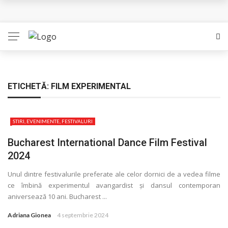
L’Eden a I’aube – Cautarea unor orizonturi mai sigure
The Man Who Sold Air in the Holy Land – Generatia care
poate vindeca
Queer – Un Burroughs sentimental
ETICHETĂ:
FILM EXPERIMENTAL
Bolla – O iubire interzisa din Pristina
STIRI, EVENIMENTE, FESTIVALURI
Luati-ma drept un vis. Povestiri in K. minor – Dor de Kafka
Bucharest International Dance Film Festival
2024
Unul dintre festivalurile preferate ale celor dornici de a vedea filme
ce îmbină experimentul avangardist și dansul contemporan
aniversează 10 ani. Bucharest ...
Adriana Gionea
4 septembrie 2024