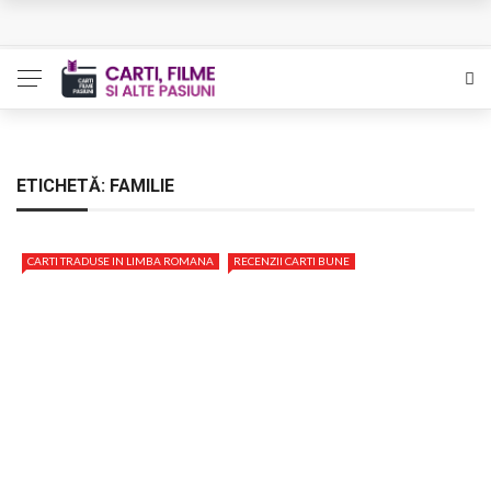
Queer – Un Burroughs sentimental
Bolla – O iubire interzisa din Pristina
Luati-ma drept un vis. Povestiri in K. minor – Dor de Kafka
Indragostitii de Franz K. – Justitiarii literaturii
ETICHETĂ:
FAMILIE
Un artist al foamei – Prozele de la final
CARTI TRADUSE IN LIMBA ROMANA
RECENZII CARTI BUNE