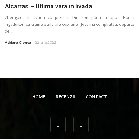
Alcarras – Ultima vara in livada
Zbenguieli în livada cu piersici. Din zori până la apus. Bunici
îngăduitori ca ultimele zile ale copilăriei. Jocuri și complicităţi, departe
de ...
Adriana Gionea
22 iulie 2022
HOME
RECENZII
CONTACT