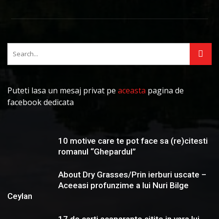
Puteti lasa un mesaj privat pe
aceasta
pagina de
facebook dedicata
10 motive care te pot face sa (re)citesti
romanul “Ghepardul”
About Dry Grasses/Prin ierburi uscate –
Aceeasi profunzime a lui Nuri Bilge
Ceylan
17 de carti acaparante citite in vara lui