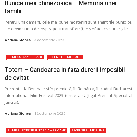
Bunica mea chinezoaica – Memoria unei
familii
Pentru unii oameni, cele mai bune moșteniri sunt amintirile bunicilor.
Ele devin sursa de inspiraţie. Îi transformă, le șlefuiesc visurile și le ...
Adriana Gionea
3 decembrie 2023
FILME SUD-AMERICANE
RECENZII FILME BUNE
Totem – Candoarea in fata durerii imposibil
de evitat
Prezentat la Berlinale și în premieră, în România, în cadrul Bucharest
International Film Festival 2023 (unde a câștigat Premiul Special al
Juriului), ...
Adriana Gionea
11 octombrie 2023
FILME EUROPENE SI NORD-AMERICANE
RECENZII FILME BUNE