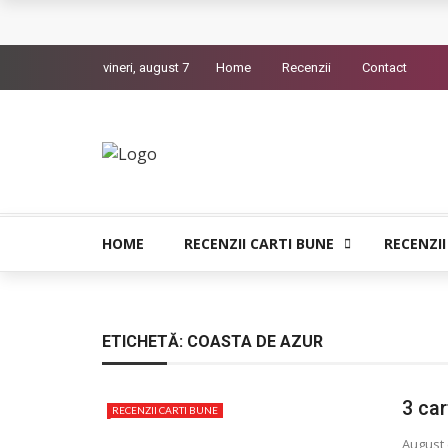
Queer – Un Burroughs sentimental
vineri, august 7
Home
Recenzii
Contact
Bolla – O iubire interzisa din Pristina
Luati-ma drept un vis. Povestiri in K. minor – D
Indragostitii de Franz K. – Justitiarii literaturii
Un artist al foamei – Prozele de la final
HOME
RECENZII CARTI BUNE
RECENZII
ETICHETĂ:
COASTA DE AZUR
3 car
RECENZII CARTI BUNE
August 