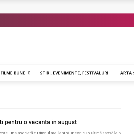
or de Kafka
 FILME BUNE
STIRI, EVENIMENTE, FESTIVALURI
ARTA 
ti pentru o vacanta in august
este luna asociată cu timpul mai lent și uneori cu o ultimă șansă la o