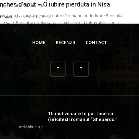
ches d’aout – O iubire pierduta in Nisa
pe malul mării. Îmbie la ...
 Modiano i-a cucerit pe mulţi datorită romanelor dedicate Parisului.
 Gionea
6 septembrie 2022
ile sale, Parisul are voluptatea și umbrele din fotografiile iconice
 ...
 Gionea
6 septembrie 2022
HOME
RECENZII
CONTACT
10 motive care te pot face sa
(re)citesti romanul “Ghepardul”
18 noiembrie 2021