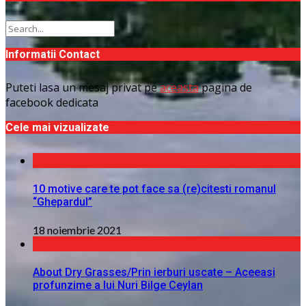
Informatii Contact
Puteti lasa un mesaj privat pe
aceasta
pagina de
facebook dedicata
Cele mai vizualizate
10 motive care te pot face sa (re)citesti romanul
“Ghepardul”
18 noiembrie 2021
About Dry Grasses/Prin ierburi uscate – Aceeasi
profunzime a lui Nuri Bilge Ceylan