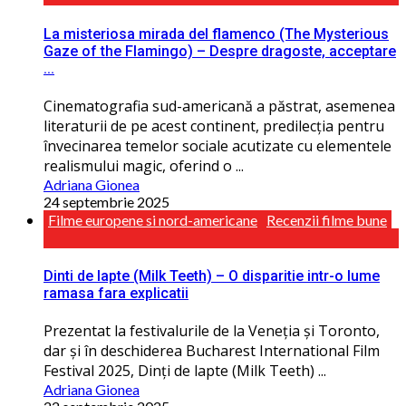
La misteriosa mirada del flamenco (The Mysterious
Gaze of the Flamingo) – Despre dragoste, acceptare
...
Cinematografia sud-americană a păstrat, asemenea
literaturii de pe acest continent, predilecţia pentru
învecinarea temelor sociale acutizate cu elementele
realismului magic, oferind o ...
Adriana Gionea
24 septembrie 2025
Filme europene si nord-americane
Recenzii filme bune
Dinti de lapte (Milk Teeth) – O disparitie intr-o lume
ramasa fara explicatii
Prezentat la festivalurile de la Veneţia și Toronto,
dar și în deschiderea Bucharest International Film
Festival 2025, Dinţi de lapte (Milk Teeth) ...
Adriana Gionea