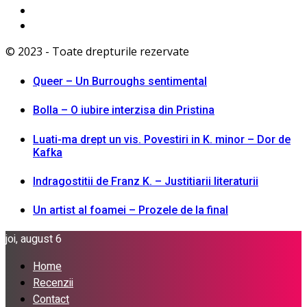
© 2023 - Toate drepturile rezervate
Queer – Un Burroughs sentimental
Bolla – O iubire interzisa din Pristina
Luati-ma drept un vis. Povestiri in K. minor – Dor de
Kafka
Indragostitii de Franz K. – Justitiarii literaturii
Un artist al foamei – Prozele de la final
joi, august 6
Home
Recenzii
Contact