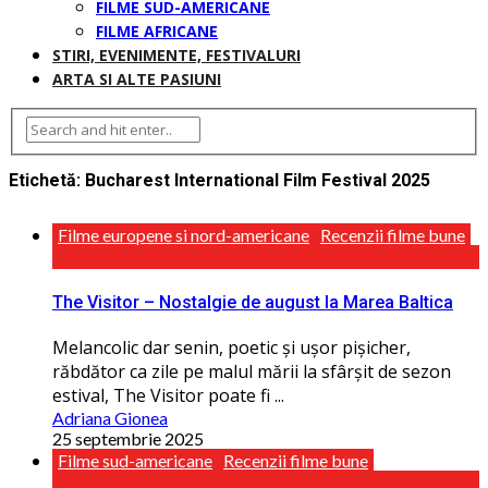
FILME SUD-AMERICANE
FILME AFRICANE
STIRI, EVENIMENTE, FESTIVALURI
ARTA SI ALTE PASIUNI
Etichetă:
Bucharest International Film Festival 2025
Filme europene si nord-americane
Recenzii filme bune
The Visitor – Nostalgie de august la Marea Baltica
Melancolic dar senin, poetic și ușor pișicher,
răbdător ca zile pe malul mării la sfârșit de sezon
estival, The Visitor poate fi ...
Adriana Gionea
25 septembrie 2025
Filme sud-americane
Recenzii filme bune