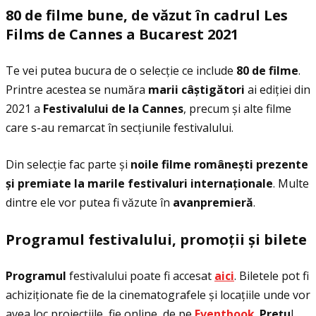
80 de filme bune, de v
ă
zut
î
n cadrul Les
Films de Cannes a Bucarest 2021
Te vei putea bucura de o selecţie ce include
80 de filme
.
Printre acestea se număra
marii c
âș
tig
ă
tori
ai ediţiei din
2021 a
Festivalului de la Cannes
, precum și alte filme
care s-au remarcat în secţiunile festivalului.
Din selecţie fac parte și
noile filme românești
prezente
și premiate la marile festivaluri internaţionale
. Multe
dintre ele vor putea fi văzute în
avanpremieră
.
Programul festivalului, promo
ţ
ii
ș
i bilete
Programul
festivalului poate fi accesat
aici
. Biletele pot fi
achiziţionate fie de la cinematografele și locaţiile unde vor
avea loc proiecţiile, fie online, de pe
Eventbook
.
Preţu
l