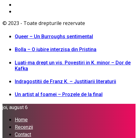
© 2023 - Toate drepturile rezervate
Queer – Un Burroughs sentimental
Bolla – O iubire interzisa din Pristina
Luati-ma drept un vis. Povestiri in K. minor – Dor de
Kafka
Indragostitii de Franz K. – Justitiarii literaturii
Un artist al foamei – Prozele de la final
joi, august 6
Home
Recenzii
Contact