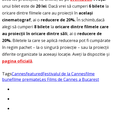
unui bilet este de
20 lei
. Dacă vrei să cumperi
6 bilete
la
oricare dintre filmele care au proiecții în
același
cinematograf
, ai o
reducere de 20%.
În schimb,dacă
alegi să cumperi
8 bilete
la
oricare dintre filmele care
au proiecții în oricare dintre săli
, ai o
reducere de
20%.
Biletele la care se aplică reducerea pot fi cumpărate
în regim pachet – la o singură proiecție – sau la proiecții
diferite organizate la aceeași locație. Aveţi la dispozitie și
pagina
oficială
.
Tags
Cannes
featured
Festivalul de la Cannes
filme
bune
filme premiate
Les Films de Cannes a Bucarest