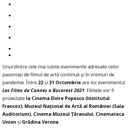
Unul dintre cele mai iubite evenimente adresate celor
pasionaţi de filmul de artă continuă și în vremuri de
pandemie. Între
22
și
31 Octombrie
are loc evenimentul
Les Films de Cannes
a Bucarest 2021
. Filmele vor fi
proiectate
la Cinema Elvire Popesco (Institutul
Francez)
,
Muzeul Na
ţ
ional de Art
ă
al Rom
â
niei (Sala
Auditorium)
,
Cinema Muzeul
Ţă
ranului
,
Cinemateca
Union
și
Gr
ă
dina Verona
.