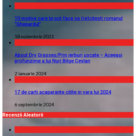
10 motive care te pot face sa (re)citesti romanul
“Ghepardul”
18 noiembrie 2021
About Dry Grasses/Prin ierburi uscate – Aceeasi
profunzime a lui Nuri Bilge Ceylan
2 ianuarie 2024
17 de carti acaparante citite in vara lui 2024
6 septembrie 2024
Recenzii Aleatorii