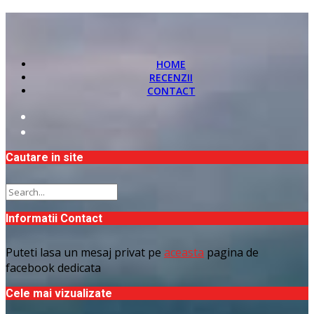
HOME
RECENZII
CONTACT
Cautare in site
Informatii Contact
Puteti lasa un mesaj privat pe
aceasta
pagina de
facebook dedicata
Cele mai vizualizate