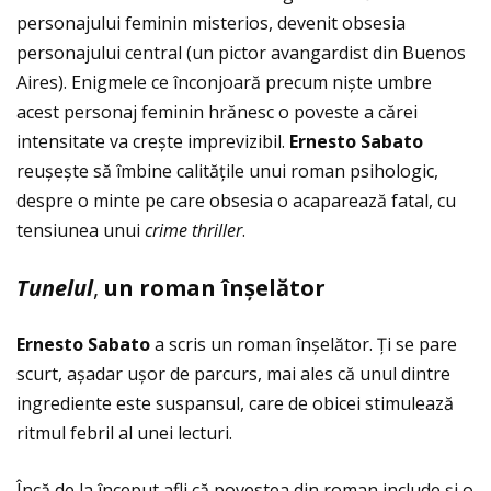
personajului feminin misterios, devenit obsesia
personajului central (un pictor avangardist din Buenos
Aires). Enigmele ce înconjoară precum niște umbre
acest personaj feminin hrănesc o poveste a cărei
intensitate va crește imprevizibil.
Ernesto Sabato
reușește să îmbine calităţile unui roman psihologic,
despre o minte pe care obsesia o acaparează fatal, cu
tensiunea unui
crime thriller
.
Tunelul
,
un roman înșelător
Ernesto Sabato
a scris un roman înșelător. Ţi se pare
scurt, așadar ușor de parcurs, mai ales că unul dintre
ingrediente este suspansul, care de obicei stimulează
ritmul febril al unei lecturi.
Încă de la început afli că povestea din roman include și o