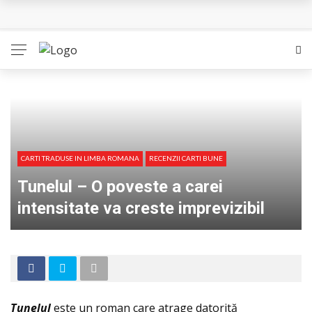
Queer – Un Burroughs sentimental
Bolla – O iubire interzisa din Pristina
Luati-ma drept un vis. Povestiri in K. minor – Dor de Kafka
Indragostitii de Franz K. – Justitiarii literaturii
Un artist al foamei – Prozele de la final
CARTI TRADUSE IN LIMBA ROMANA
RECENZII CARTI BUNE
Tunelul – O poveste a carei
intensitate va creste imprevizibil
Tunelul
este un roman care atrage datorită