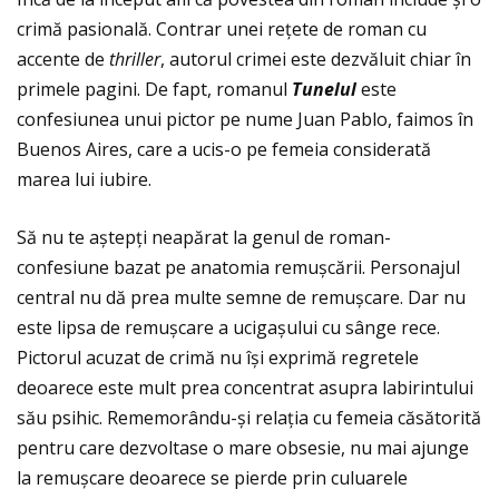
crimă pasională. Contrar unei reţete de roman cu
accente de
thriller
, autorul crimei este dezvăluit chiar în
primele pagini. De fapt, romanul
Tunelul
este
confesiunea unui pictor pe nume Juan Pablo, faimos în
Buenos Aires, care a ucis-o pe femeia considerată
marea lui iubire.
Să nu te aștepţi neapărat la genul de roman-
confesiune bazat pe anatomia remușcării. Personajul
central nu dă prea multe semne de remușcare. Dar nu
este lipsa de remușcare a ucigașului cu sânge rece.
Pictorul acuzat de crimă nu își exprimă regretele
deoarece este mult prea concentrat asupra labirintului
său psihic. Rememorându-și relaţia cu femeia căsătorită
pentru care dezvoltase o mare obsesie, nu mai ajunge
la remușcare deoarece se pierde prin culuarele