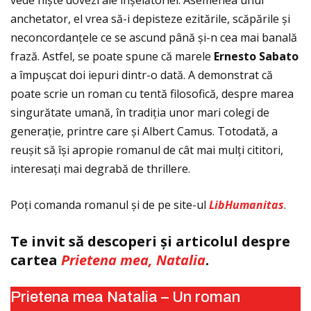
vede niște dovezi ale înșelătoriei. Asemenea unui
anchetator, el vrea să-i depisteze ezitările, scăpările și
neconcordanţele ce se ascund până și-n cea mai banală
frază. Astfel, se poate spune că marele
Ernesto
Sabato
a împușcat doi iepuri dintr-o dată. A demonstrat că
poate scrie un roman cu tentă filosofică, despre marea
singurătate umană, în tradiţia unor mari colegi de
generaţie, printre care și Albert Camus. Totodată, a
reușit să își apropie romanul de cât mai mulţi cititori,
interesaţi mai degrabă de thrillere.
Poţi comanda romanul și de pe site-ul
LibHumanitas
.
Te invit să descoperi și articolul despre
cartea
Prietena mea, Natalia
.
Prietena mea Natalia – Un roman