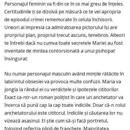
Personajul feminin va fi din ce în ce mai greu de înţeles.
Certitudinile ţi se dizolvă pe măsură ce te vei apropria
de episodul crimei rememorate în celula închisorii.
Uneori ai impresia ca admiratoarea pictorului își are
prorpriul plan, propriul trecut ascuns, tenebros. Alteori
te întrebi dacă nu cumva toate secretele Mariei au fost
inventate de mintea contorsionată a unui psihopat
însingurat.
Nu numai personajul masculin având minţile rătăcite în
labirintul obsesiei va provoca multe confuzii. Maria va
jongla la rândul ei cu verdictele și ipotezele cititorilor.
Exact ca-ntr-un roman poliţist în care un anchetator va
încerca să pună cap la cap toate indiciile. Doar că-n rolul
anchetatorului este cititorul. Indiciile și căutarea lor nu
vizează asasinul. El știe cum să-și facă portretul,
folosind reflecţia plină de francheţe. Majoritatea