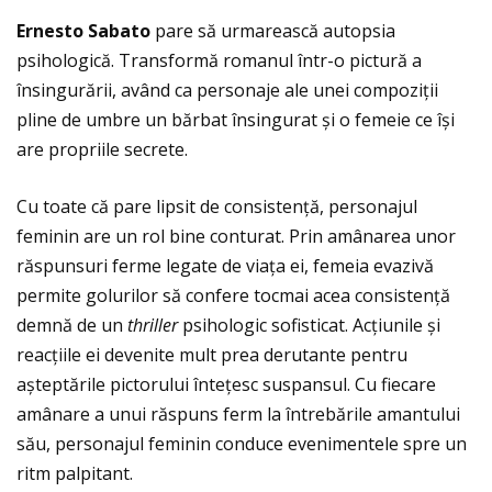
Ernesto Sabato
pare să urmarească autopsia
psihologică. Transformă romanul într-o pictură a
însingurării, având ca personaje ale unei compoziţii
pline de umbre un bărbat însingurat și o femeie ce își
are propriile secrete.
Cu toate că pare lipsit de consistenţă, personajul
feminin are un rol bine conturat. Prin amânarea unor
răspunsuri ferme legate de viaţa ei, femeia evazivă
permite golurilor să confere tocmai acea consistenţă
demnă de un
thriller
psihologic sofisticat. Acţiunile și
reacţiile ei devenite mult prea derutante pentru
așteptările pictorului înteţesc suspansul. Cu fiecare
amânare a unui răspuns ferm la întrebările amantului
său, personajul feminin conduce evenimentele spre un
ritm palpitant.