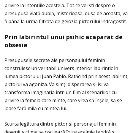
privire la intenţiile acesteia. Tot ce vei ști despre o
presupusă viaţă dublă, misterioasă, dusă de aceasta, va
fi până la urmă filtrată de gelozia pictorului îndrăgostit.
Prin labirintul unui psihic acaparat de
obsesie
Presupusele secrete ale personajului feminin
construiesc un veritabil univers interior labirintic în
lumea pictorului Juan Pablo. Rătăcind prin acest labirint,
pictorul va agoniza. Va simţi disperarea și își va
transforma imaginaţia într-un film al scenariilor cu
privire la femeia care minte, care vrea să înșele, să se
joace fără milă cu mintea lui.
Scurta legătura dintre pictor și personajul feminin
devenit victima sa oscilează între acalmia tandră și