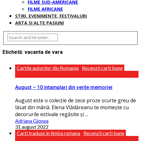
FILME SUD-AMERICANE
FILME AFRICANE
STIRI, EVENIMENTE, FESTIVALURI
ARTA SI ALTE PASIUNI
Etichetă:
vacanta de vara
Cartile autorilor din Romania
Recenzii carti bune
August – 10 intamplari din verile memoriei
August este o colecţie de zece proze scurte greu de
lăsat din mână. Elena Vlădăreanu te momește cu
decorurile estivale regăsite și ...
Adriana Gionea
31 august 2022
Carti traduse in limba romana
Recenzii carti bune