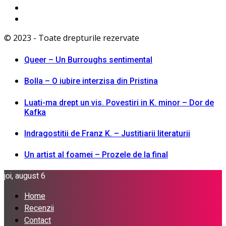
© 2023 - Toate drepturile rezervate
Queer – Un Burroughs sentimental
Bolla – O iubire interzisa din Pristina
Luati-ma drept un vis. Povestiri in K. minor – Dor de
Kafka
Indragostitii de Franz K. – Justitiarii literaturii
Un artist al foamei – Prozele de la final
joi, august 6
Home
Recenzii
Contact