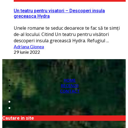
Un teatru pentru visatori – Descoperi insula
greceasca Hydra
Unele romane te seduc deoarece te fac să te simţi
de-al locului. Citind Un teatru pentru visători
descoperi insula grecească Hydra. Refugiul ...
Adriana Gionea
29 iunie 2022
HOME
RECENZII
CONTACT
Cautare in site