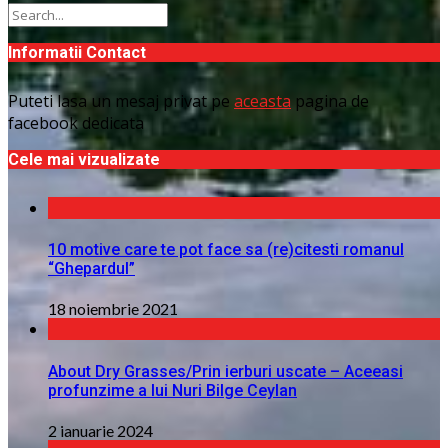
Informatii Contact
Puteti lasa un mesaj privat pe
aceasta
pagina de
facebook dedicata
Cele mai vizualizate
10 motive care te pot face sa (re)citesti romanul
“Ghepardul”
18 noiembrie 2021
About Dry Grasses/Prin ierburi uscate – Aceeasi
profunzime a lui Nuri Bilge Ceylan
2 ianuarie 2024