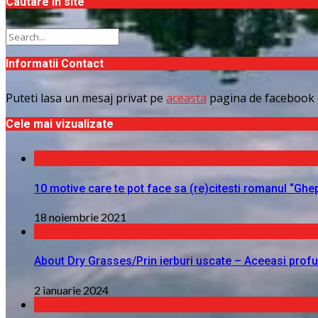
Cautare in site
Informatii Contact
Puteti lasa un mesaj privat pe
aceasta
pagina de facebook 
Cele mai vizualizate
10 motive care te pot face sa (re)citesti romanul “Ghe
18 noiembrie 2021
About Dry Grasses/Prin ierburi uscate – Aceeasi profu
2 ianuarie 2024