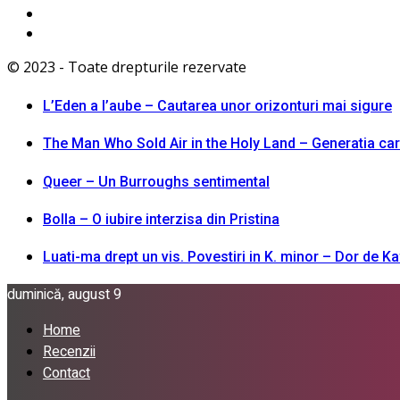
© 2023 - Toate drepturile rezervate
L’Eden a I’aube – Cautarea unor orizonturi mai sigure
The Man Who Sold Air in the Holy Land – Generatia ca
Queer – Un Burroughs sentimental
Bolla – O iubire interzisa din Pristina
Luati-ma drept un vis. Povestiri in K. minor – Dor de K
duminică, august 9
Home
Recenzii
Contact