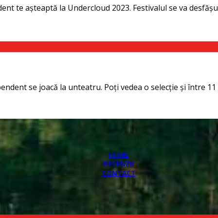
nt te așteaptă la Undercloud 2023. Festivalul se va desfășura 
dent se joacă la unteatru. Poţi vedea o selecţie și între 11 și
HOME
RECENZII
CONTACT