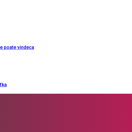
re poate vindeca
afka