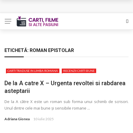
L’Eden a I’aube – Cautarea unor orizonturi mai sigure
The Man Who Sold Air in the Holy Land – Generatia care
poate vindeca
Queer – Un Burroughs sentimental
ETICHETĂ:
ROMAN EPISTOLAR
Bolla – O iubire interzisa din Pristina
CARTI TRADUSE IN LIMBA ROMANA
RECENZII CARTI BUNE
Luati-ma drept un vis. Povestiri in K. minor – Dor de Kafka
De la A catre X – Urgenta revoltei si rabdarea
asteptarii
De la A către X este un roman sub forma unui schimb de scrisori.
Unul dintre cele mai bune și sensibile romane ...
Adriana Gionea
10 iulie 2025